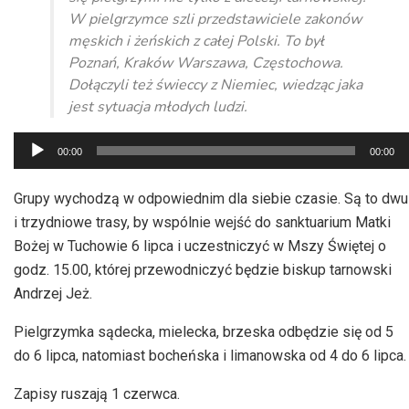
W pielgrzymce szli przedstawiciele zakonów
męskich i żeńskich z całej Polski. To był
Poznań, Kraków Warszawa, Częstochowa.
Dołączyli też świeccy z Niemiec, wiedząc jaka
jest sytuacja młodych ludzi.
Odtwarzacz
00:00
00:00
plików
dźwiękowych
Grupy wychodzą w odpowiednim dla siebie czasie. Są to dwu
i trzydniowe trasy, by wspólnie wejść do sanktuarium Matki
Bożej w Tuchowie 6 lipca i uczestniczyć w Mszy Świętej o
godz. 15.00, której przewodniczyć będzie biskup tarnowski
Andrzej Jeż.
Pielgrzymka sądecka, mielecka, brzeska odbędzie się od 5
do 6 lipca, natomiast bocheńska i limanowska od 4 do 6 lipca.
Zapisy ruszają 1 czerwca.