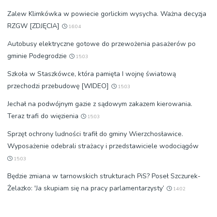
Zalew Klimkówka w powiecie gorlickim wysycha. Ważna decyzja
RZGW [ZDJĘCIA]
16:04
Autobusy elektryczne gotowe do przewożenia pasażerów po
gminie Podegrodzie
15:03
Szkoła w Staszkówce, która pamięta I wojnę światową
przechodzi przebudowę [WIDEO]
15:03
Jechał na podwójnym gazie z sądowym zakazem kierowania.
Teraz trafi do więzienia
15:03
Sprzęt ochrony ludności trafił do gminy Wierzchosławice.
Wyposażenie odebrali strażacy i przedstawiciele wodociągów
15:03
Będzie zmiana w tarnowskich strukturach PiS? Poseł Szczurek-
Żelazko: 'Ja skupiam się na pracy parlamentarzysty’
14:02