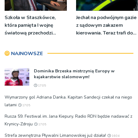
Szkoła w Staszkówce,
Jechał na podwójnym gazie
która pamięta I wojnę
z sądowym zakazem
światową przechodzi
kierowania. Teraz trafi do
przebudowę [WIDEO]
więzienia
NAJNOWSZE
Dominika Brzeska mistrzynią Europy w
kajakarstwie slalomowym!
17:05
Wymarzony gol Adriana Danka. Kapitan Sandecji czekał na niego
latami
17:05
Rusza 59. Festiwal im. Jana Kiepury. Radio RDN będzie nadawać z
Krynicy-Zdroju
17:05
Strefa zewnętrzna Pływalni Limanowskiej już działa!
16:04