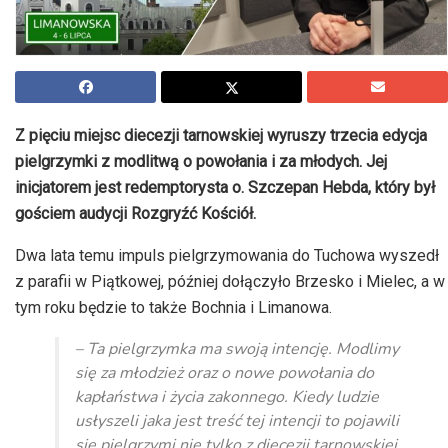
Z pięciu miejsc diecezji tarnowskiej wyruszy trzecia edycja
pielgrzymki z modlitwą o powołania i za młodych. Jej
inicjatorem jest redemptorysta o. Szczepan Hebda, który był
gościem audycji Rozgryźć Kościół.
Dwa lata temu impuls pielgrzymowania do Tuchowa wyszedł
z parafii w Piątkowej, później dołączyło Brzesko i Mielec, a w
tym roku będzie to także Bochnia i Limanowa.
– Ta pielgrzymka ma swoją intencję. Modlimy
się za młodzież oraz o nowe powołania do
kapłaństwa i życia zakonnego. Kiedy ludzie
usłyszeli jaka jest treść tej intencji to pojawili
się pielgrzymi nie tylko z diecezji tarnowskiej.