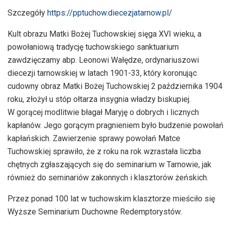
Szczegóły
https://pptuchow.diecezjatarnow.pl/
Kult obrazu Matki Bożej Tuchowskiej sięga XVI wieku, a
powołaniową tradycję tuchowskiego sanktuarium
zawdzięczamy abp. Leonowi Wałędze, ordynariuszowi
diecezji tarnowskiej w latach 1901-33, który koronując
cudowny obraz Matki Bożej Tuchowskiej 2 października 1904
roku, złożył u stóp ołtarza insygnia władzy biskupiej.
W gorącej modlitwie błagał Maryję o dobrych i licznych
kapłanów. Jego gorącym pragnieniem było budzenie powołań
kapłańskich. Zawierzenie sprawy powołań Matce
Tuchowskiej sprawiło, że z roku na rok wzrastała liczba
chętnych zgłaszających się do seminarium w Tarnowie, jak
również do seminariów zakonnych i klasztorów żeńskich.
Przez ponad 100 lat w tuchowskim klasztorze mieściło się
Wyższe Seminarium Duchowne Redemptorystów.