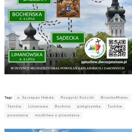
Tagi:
o. Szczepan Hebda
Rozgyrźć Kościół
BrzeskoMielec
Tarnów
Limanowa
Bochnia
pielgrzymka
Tuchów
powołania
modlitwa o powołania