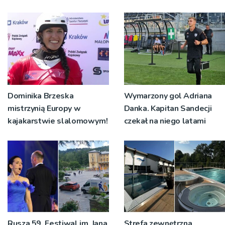
Dominika Brzeska
Wymarzony gol Adriana
mistrzynią Europy w
Danka. Kapitan Sandecji
kajakarstwie slalomowym!
czekał na niego latami
Rusza 59. Festiwal im. Jana
Strefa zewnętrzna