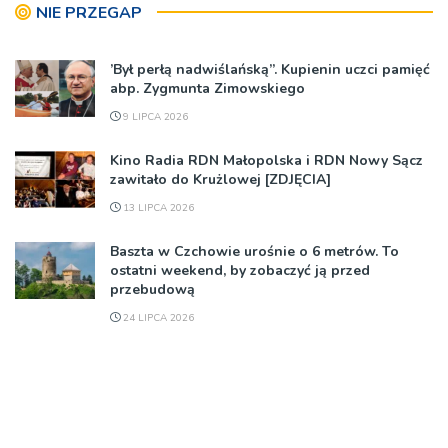
NIE PRZEGAP
’Był perłą nadwiślańską”. Kupienin uczci pamięć
abp. Zygmunta Zimowskiego
9 LIPCA 2026
Kino Radia RDN Małopolska i RDN Nowy Sącz
zawitało do Krużlowej [ZDJĘCIA]
13 LIPCA 2026
Baszta w Czchowie urośnie o 6 metrów. To
ostatni weekend, by zobaczyć ją przed
przebudową
24 LIPCA 2026