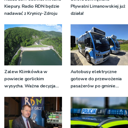
Kiepury. Radio RDN będzie
Pływalni Limanowskiej już
nadawać z Krynicy-Zdroju
działa!
Zalew Klimkówka w
Autobusy elektryczne
powiecie gorlickim
gotowe do przewożenia
wysycha. Ważna decyzja
pasażerów po gminie
RZGW [ZDJĘCIA]
Podegrodzie