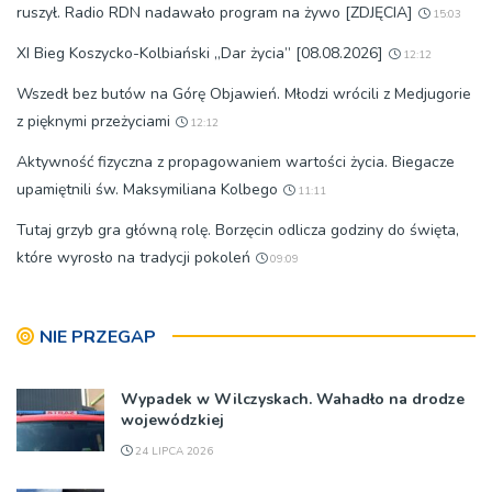
ruszył. Radio RDN nadawało program na żywo [ZDJĘCIA]
15:03
XI Bieg Koszycko-Kolbiański „Dar życia” [08.08.2026]
12:12
Wszedł bez butów na Górę Objawień. Młodzi wrócili z Medjugorie
z pięknymi przeżyciami
12:12
Aktywność fizyczna z propagowaniem wartości życia. Biegacze
upamiętnili św. Maksymiliana Kolbego
11:11
Tutaj grzyb gra główną rolę. Borzęcin odlicza godziny do święta,
które wyrosło na tradycji pokoleń
09:09
NIE PRZEGAP
Wypadek w Wilczyskach. Wahadło na drodze
wojewódzkiej
24 LIPCA 2026