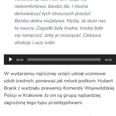
niekomfortowo, bardzo źle. I można
doświadczyć tych strasznych przeżyć.
Bardzo dobra inicjatywa. Myślę, że dużo nas
to nauczy. Zagadki były trudne, trzeba było
się namęczyć, żeby je rozwiązać. Ciekawa
atrakcje i uczy ludzi.
Odtwarzacz
00:00
00:00
plików
dźwiękowych
W wydarzeniu najliczniej wzięli udział uczniowie
szkół średnich, ponieważ jak mówił podkom. Hubert
Bracik z wydziału prewencji Komendy Wojewódzkiej
Policji w Krakowie, to oni są grupą najbardziej
zagrożoną tego typu przestępstwami.