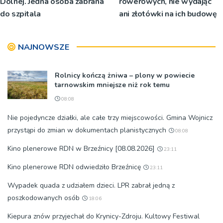
Dolnej. Jedna osoba zabrana
rowerowych, nie wydając
do szpitala
ani złotówki na ich budowę
NAJNOWSZE
Rolnicy kończą żniwa – plony w powiecie
tarnowskim mniejsze niż rok temu
08:08
Nie pojedyncze działki, ale całe trzy miejscowości. Gmina Wojnicz
przystąpi do zmian w dokumentach planistycznych
08:08
Kino plenerowe RDN w Brzeźnicy [08.08.2026]
23:11
Kino plenerowe RDN odwiedziło Brzeźnicę
23:11
Wypadek quada z udziałem dzieci. LPR zabrał jedną z
poszkodowanych osób
18:06
Kiepura znów przyjechał do Krynicy-Zdroju. Kultowy Festiwal