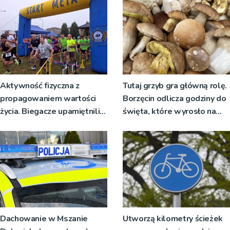
[ZDJĘCIA]
Aktywność fizyczna z
Tutaj grzyb gra główną rolę.
propagowaniem wartości
Borzęcin odlicza godziny do
życia. Biegacze upamiętnili
święta, które wyrosło na
św. Maksymiliana Kolbego
tradycji pokoleń
Dachowanie w Mszanie
Utworzą kilometry ścieżek