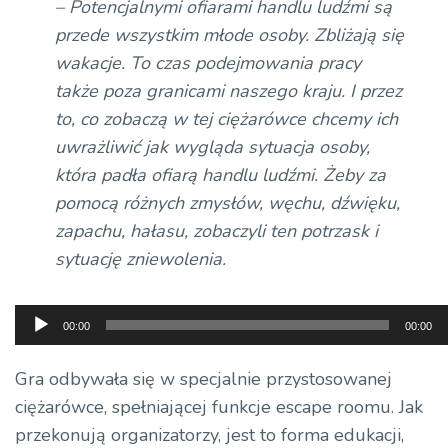
– Potencjalnymi ofiarami handlu ludźmi są
przede wszystkim młode osoby. Zbliżają się
wakacje. To czas podejmowania pracy
także poza granicami naszego kraju. I przez
to, co zobaczą w tej ciężarówce chcemy ich
uwrażliwić jak wygląda sytuacja osoby,
która padła ofiarą handlu ludźmi. Żeby za
pomocą różnych zmysłów, węchu, dźwięku,
zapachu, hałasu, zobaczyli ten potrzask i
sytuację zniewolenia.
Odtwarzacz
00:00
00:00
plików
dźwiękowych
Gra odbywała się w specjalnie przystosowanej
ciężarówce, spełniającej funkcje escape roomu. Jak
przekonują organizatorzy, jest to forma edukacji,