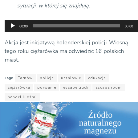
sytuacji, w której się znajdują.
Odtwarzacz
00:00
00:00
plików
dźwiękowych
Akcja jest inicjatywą holenderskiej policji. Wiosną
tego roku ciężarówka ma odwiedzić 16 polskich
miast.
Tagi:
Tarnów
policja
uczniowie
edukacja
ciężarówka
porwanie
escape truck
escape room
handel ludźmi