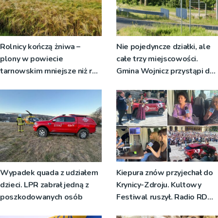
Rolnicy kończą żniwa –
Nie pojedyncze działki, ale
plony w powiecie
całe trzy miejscowości.
tarnowskim mniejsze niż rok
Gmina Wojnicz przystąpi do
temu
zmian w dokumentach
planistycznych
Wypadek quada z udziałem
Kiepura znów przyjechał do
dzieci. LPR zabrał jedną z
Krynicy-Zdroju. Kultowy
poszkodowanych osób
Festiwal ruszył. Radio RDN
nadawało program na żywo