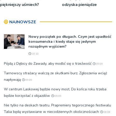
piękniejszy uśmiech?
odzyska pieniądze
NAJNOWSZE
Nowy początek po długach. Czym jest upadłość
konsumencka i kiedy staje się jedynym
rozsądnym wyjściem?
10:10
Pójdą z Dębicy do Zawady, aby modlić się o trzeźwość
09:09
Tarnowscy strażacy walczą ze skutkami burz. Zgłoszenia wciąż
napływają
09:09
W centrum Laskowej będzie nowy most. Do końca roku trzeba
będzie korzystać z objazdów
09:09
Nie tylko na deskach teatru. Prapremiery tegorocznego festiwalu
Talia będą wystawiane w niecodziennych okolicznościach
08:08