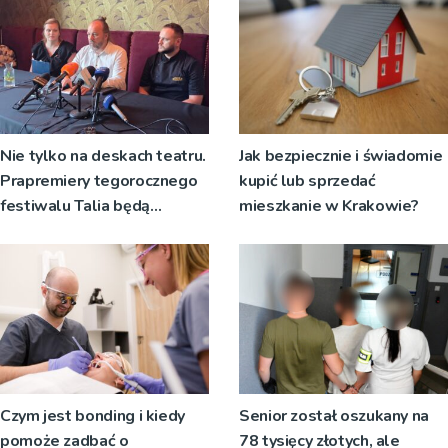
Nie tylko na deskach teatru.
Jak bezpiecznie i świadomie
Prapremiery tegorocznego
kupić lub sprzedać
festiwalu Talia będą
mieszkanie w Krakowie?
wystawiane w
niecodziennych
okolicznościach
Czym jest bonding i kiedy
Senior został oszukany na
pomoże zadbać o
78 tysięcy złotych, ale