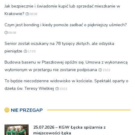
Jak bezpiecznie i świadomie kupić lub sprzedać mieszkanie w
Krakowie?
08:08
Czym jest bonding i kiedy pomoże zadbać o piękniejszy uśmiech?
08:08
Senior został oszukany na 78 tysięcy złotych, ale odzyska
pieniądze
17:05
Budowa basenu w Ptaszkowej opóźni się. Umowa z wykonawcą
wyłonionym w przetargu nie zostanie podpisana
15:03
To będzie niecodzienne widowisko w kościele. Spektakl oparty o
dzieła św. Teresy Wielkiej
15:03
NIE PRZEGAP
25.07.2026 – KGW Łęcka spiżarnia z
miejscowości Łęka