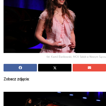
fot. Kamil Bańkowski, MCK Sokół w Nowym Sączu
Zobacz zdjęcia: