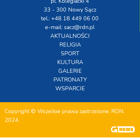
pl. Kolegiacki 4
33 - 300 Nowy Sącz
tel.: +48 18 449 06 00
e-mail: sacz@rdn.pl
AKTUALNOŚCI
RELIGIA
SPORT
KULTURA
GALERIE
PATRONATY
WSPARCIE
Copyright © Wszelkie prawa zastrzeżone. RDN.
2024.