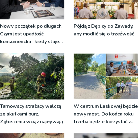
Nowy początek po długach.
Pójdą z Dębicy do Zawady,
Czym jest upadłość
aby modlić się o trzeźwość
konsumencka i kiedy staje
się jedynym rozsądnym
wyjściem?
Tarnowscy strażacy walczą
W centrum Laskowej będzie
ze skutkami burz.
nowy most. Do końca roku
Zgłoszenia wciąż napływają
trzeba będzie korzystać z
objazdów