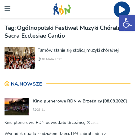
Ot
Tag:
Ogólnopolski Festiwal Muzyki Chóralnej
Sacra Ecclesiae Cantio
Tarnów stanie się stolicą muzyki chóralnej
18 MAJA 2025
NAJNOWSZE
Kino plenerowe RDN w Brzeźnicy [08.08.2026]
23:11
Kino plenerowe RDN odwiedziło Brzeźnicę
23:11
Wypadek quada z udziałem dzieci. LPR zabrał jedną z