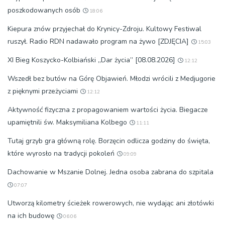
poszkodowanych osób
18:06
Kiepura znów przyjechał do Krynicy-Zdroju. Kultowy Festiwal
ruszył. Radio RDN nadawało program na żywo [ZDJĘCIA]
15:03
XI Bieg Koszycko-Kolbiański „Dar życia” [08.08.2026]
12:12
Wszedł bez butów na Górę Objawień. Młodzi wrócili z Medjugorie
z pięknymi przeżyciami
12:12
Aktywność fizyczna z propagowaniem wartości życia. Biegacze
upamiętnili św. Maksymiliana Kolbego
11:11
Tutaj grzyb gra główną rolę. Borzęcin odlicza godziny do święta,
które wyrosło na tradycji pokoleń
09:09
Dachowanie w Mszanie Dolnej. Jedna osoba zabrana do szpitala
07:07
Utworzą kilometry ścieżek rowerowych, nie wydając ani złotówki
na ich budowę
06:06