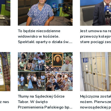
To będzie niecodzienne
Jest umowa na r
widowisko w kościele.
przewozy kolejo
Spektakl oparty o działa św.
stare pociągi za
 nie
Teresy Wielkiej
tabor?
Tłumy na Sądeckiej Górze
Mężczyzna został
cz nas
Tabor. W święto
nożem. Pierwsze
Przemienienia Pańskiego bp
nowosądeckiej p