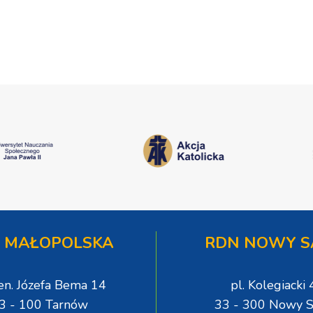
Jeż przypominał o znaczeniu
tej sprawie
Sakramentów [ZDJĘCIA]
 MAŁOPOLSKA
RDN NOWY S
gen. Józefa Bema 14
pl. Kolegiacki 
3 - 100 Tarnów
33 - 300 Nowy S