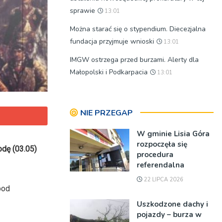
sprawie
13:01
Można starać się o stypendium. Diecezjalna
fundacja przyjmuje wnioski
13:01
IMGW ostrzega przed burzami. Alerty dla
Małopolski i Podkarpacia
13:01
NIE PRZEGAP
W gminie Lisia Góra
rozpoczęła się
dę (03.05)
procedura
referendalna
22 LIPCA 2026
pod
Uszkodzone dachy i
pojazdy – burza w