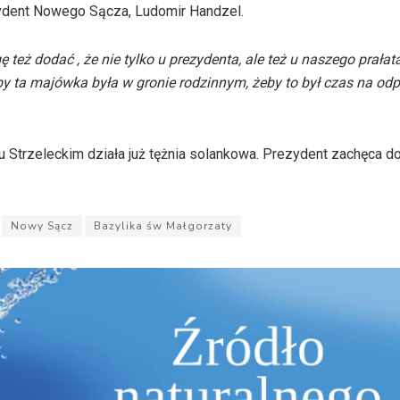
dent Nowego Sącza, Ludomir Handzel.
eż dodać , że nie tylko u prezydenta, ale też u naszego prałata
by ta majówka była w gronie rodzinnym, żeby to był czas na od
u Strzeleckim działa już tężnia solankowa. Prezydent zachęca d
Nowy Sącz
Bazylika św Małgorzaty