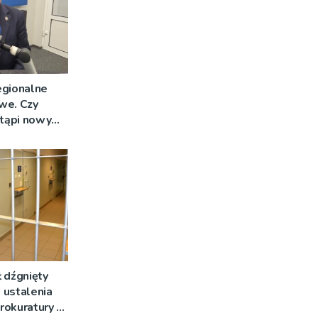
egionalne
we. Czy
stąpi nowy
 dźgnięty
 ustalenia
rokuratury w