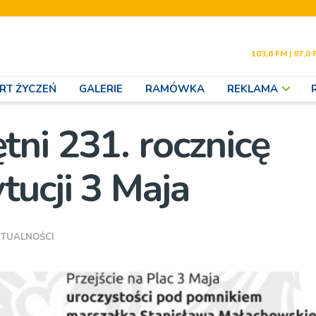
103,6 FM | 97,0 
RT ŻYCZEŃ
GALERIE
RAMÓWKA
REKLAMA
ni 231. rocznicę
tucji 3 Maja
TUALNOŚCI