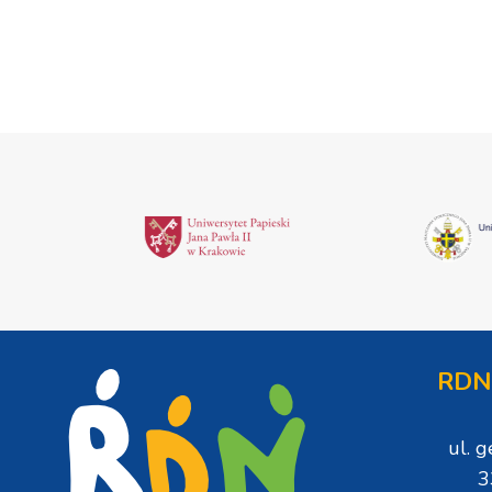
RDN
ul. 
3