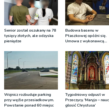
Senior został oszukany na 78
Budowa basenu w
tysięcy złotych, ale odzyska
Ptaszkowej opóźni się.
pieniądze
Umowa z wykonawcą
wyłonionym w przetargu
zostanie podpisana
Wojnicz rozbuduje parking
Tygodniowy odpust w
przy węźle przesiadkowym.
Przeczycy. 'Maryjo – nau
Powstanie ponad 60 miejsc
głosić Chrystusa’