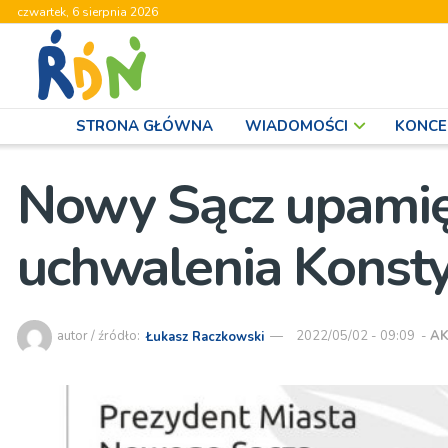
czwartek, 6 sierpnia 2026
STRONA GŁÓWNA
WIADOMOŚCI
KONCE
Nowy Sącz upamięt
uchwalenia Konsty
autor / źródło:
Łukasz Raczkowski
2022/05/02 - 09:09
-
AK