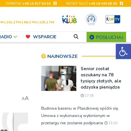
TARNÓW
+48 14 627 50 50
NOWY SĄCZ
+48 18 449 06 00
FM | 101,2 FM | 88,3 FM | 105,1 FM
RADIO
WSPARCIE
POSŁUCHAJ
Ot
NAJNOWSZE
Senior został
oszukany na 78
tysięcy złotych, ale
odzyska pieniądze
17:05
A
A
Budowa basenu w Ptaszkowej opóźni się.
Umowa z wykonawcą wyłonionym w
przetargu nie zostanie podpisana
15:03