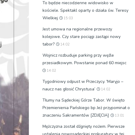
To będzie niecodzienne widowisko w
kościele. Spektakl oparty o działa św. Teresy
Wielkiej
15:03
Jest umowa na regionalne przewozy
kolejowe. Czy stare pociągi zastąpi nowy
tabor?
14:02
Wojnicz rozbuduje parking przy węźle
przesiadkowym. Powstanie ponad 60 miejsc
14:02
Tygodniowy odpust w Przeczycy. 'Maryjo –
naucz nas głosić Chrystusa’
14:02
Tłumy na Sądeckiej Górze Tabor. W święto
Przemienienia Pańskiego bp Jeż przypominał o
znaczeniu Sakramentów [ZDJĘCIA]
13:01
Mężczyzna został dźgnięty nożem. Pierwsze
ustalenia nowosądeckiej prokuratury w tej