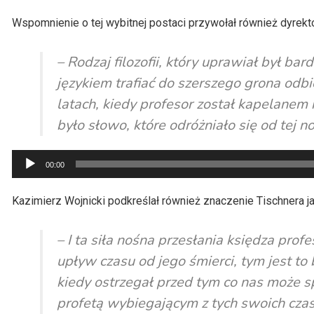
Wspomnienie o tej wybitnej postaci przywołał również dyrekto
– Rodzaj filozofii, który uprawiał był ba
językiem trafiać do szerszego grona odb
latach, kiedy profesor został kapelanem 
było słowo, które odróżniało się od tej 
Odtwarzacz
00:00
plików
dźwiękowych
Kazimierz Wojnicki podkreślał również znaczenie Tischnera ja
– I ta siła nośna przesłania księdza pro
upływ czasu od jego śmierci, tym jest to
kiedy ostrzegał przed tym co nas może sp
profetą wybiegającym z tych swoich cza