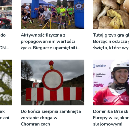
 do
Aktywność fizyczna z
Tutaj grzyb gra g
propagowaniem wartości
Borzęcin odlicza
RDN
życia. Biegacze upamiętnili
święta, które wy
ywo
św. Maksymiliana Kolbego
tradycji pokoleń
żek
Do końca sierpnia zamknięta
Dominika Brzeska
c ani
zostanie droga w
Europy w kajaka
Chomranicach
slalomowym!