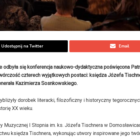
Udostępnij na Twitter
Email
e odbyła się konferencja naukowo-dydaktyczna poświęcona Pa
twórczość czterech wyjątkowych postaci: księdza Józefa Tischne
enerała Kazimierza Sosnkowskiego.
iżyły dorobek literacki, filozoficzny i historyczny tegorocznyc
storię XX wieku.
 Muzycznej I Stopnia im. ks. Józefa Tischnera w Domosławica
ictwu księdza Tischnera, wykonując utwory inspirowane jego twó