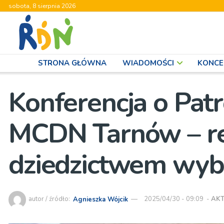
sobota, 8 sierpnia 2026
STRONA GŁÓWNA
WIADOMOŚCI
KONCE
Konferencja o Pat
MCDN Tarnów – re
dziedzictwem wybi
autor / źródło:
Agnieszka Wójcik
2025/04/30 - 09:09
-
AK