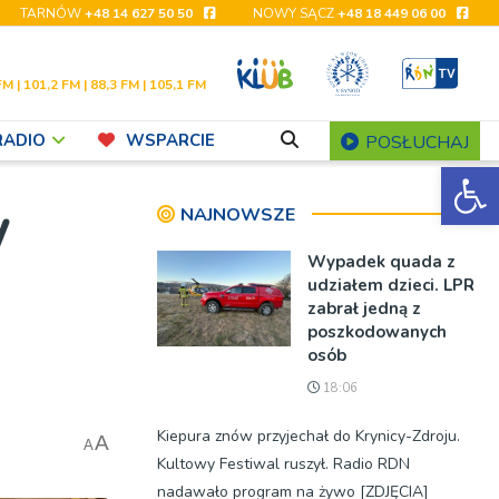
TARNÓW
+48 14 627 50 50
NOWY SĄCZ
+48 18 449 06 00
FM | 101,2 FM | 88,3 FM | 105,1 FM
RADIO
WSPARCIE
POSŁUCHAJ
Ot
w
NAJNOWSZE
Wypadek quada z
udziałem dzieci. LPR
zabrał jedną z
poszkodowanych
osób
18:06
Kiepura znów przyjechał do Krynicy-Zdroju.
A
A
Kultowy Festiwal ruszył. Radio RDN
nadawało program na żywo [ZDJĘCIA]