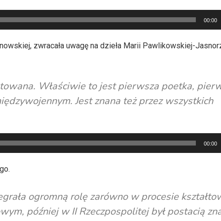
00:00
nowskiej, zwracała uwagę na dzieła Marii Pawlikowskiej-Jasnor
etowana. Właściwie to jest pierwsza poetka, pier
międzywojennym. Jest znana też przez wszystkich
00:00
go.
degrała ogromną rolę zarówno w procesie kształto
wym, później w II Rzeczpospolitej był postacią zn