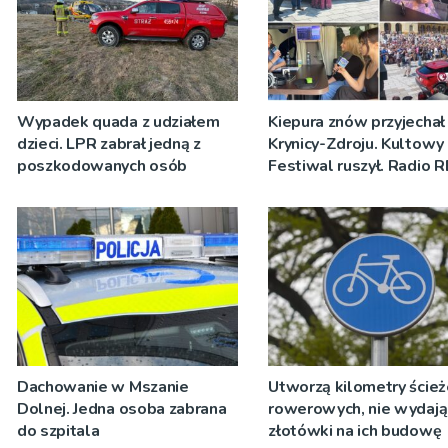
Wypadek quada z udziałem
Kiepura znów przyjechał
dzieci. LPR zabrał jedną z
Krynicy-Zdroju. Kultowy
poszkodowanych osób
Festiwal ruszył. Radio 
nadawało program na ż
[ZDJĘCIA]
Dachowanie w Mszanie
Utworzą kilometry ście
Dolnej. Jedna osoba zabrana
rowerowych, nie wydają
do szpitala
złotówki na ich budowę