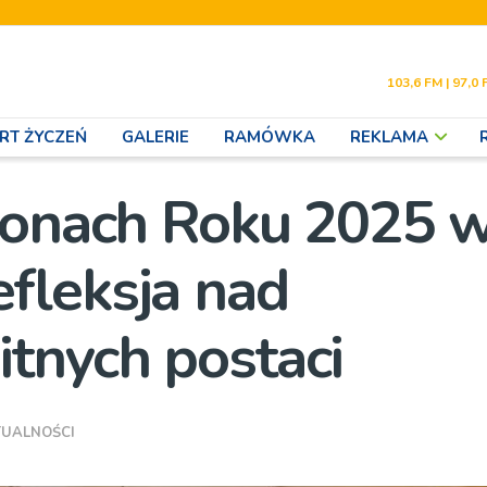
103,6 FM | 97,0 
RT ŻYCZEŃ
GALERIE
RAMÓWKA
REKLAMA
ronach Roku 2025 
fleksja nad
tnych postaci
TUALNOŚCI