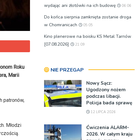
wydając ani złotówki na ich budowę
06:06
Do końca sierpnia zamknięta zostanie droga
w Chomranicach
05:05
Kino plenerowe na boisku KS Metal Tarnów
[07.08.2026]
21:09
tronom Roku
NIE PRZEGAP
ra, Marii
Nowy Sącz:
Ugodzony nożem
podczas libacji.
h patronów,
Policja bada sprawę
12 LIPCA 2026
ch. Młodzi
Ćwiczenia ALARM-
rczością.
2026. W całym kraju