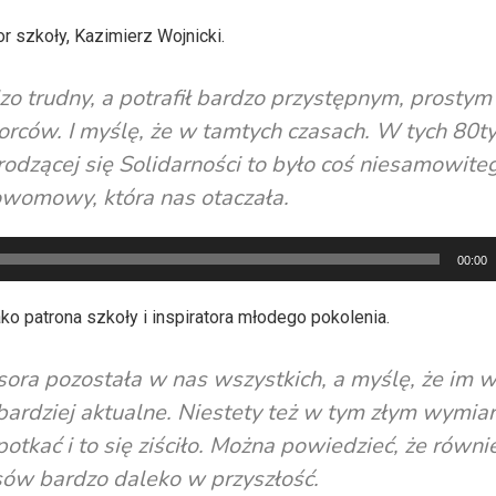
r szkoły, Kazimierz Wojnicki.
rdzo trudny, a potrafił bardzo przystępnym, prostym
iorców. I myślę, że w tamtych czasach. W tych 80t
rodzącej się Solidarności to było coś niesamowite
nowomowy, która nas otaczała.
00:00
ko patrona szkoły i inspiratora młodego pokolenia.
fesora pozostała w nas wszystkich, a myślę, że im 
 bardziej aktualne. Niestety też w tym złym wymiar
otkać i to się ziściło. Można powiedzieć, że równi
sów bardzo daleko w przyszłość.