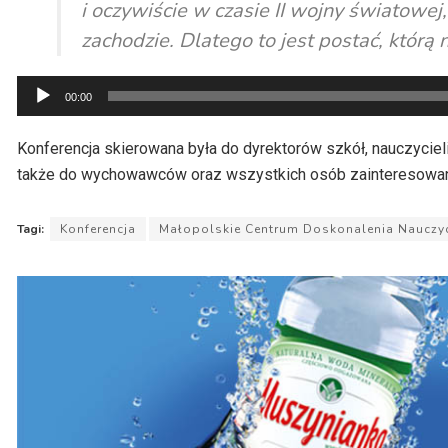
i oczywiście w czasie II wojny światowej
zachodzie. Dlatego to jest postać, któr
Odtwarzacz
00:00
plików
dźwiękowych
Konferencja skierowana była do dyrektorów szkół, nauczycieli j
także do wychowawców oraz wszystkich osób zainteresowany
Tagi:
Konferencja
Małopolskie Centrum Doskonalenia Nauczyc