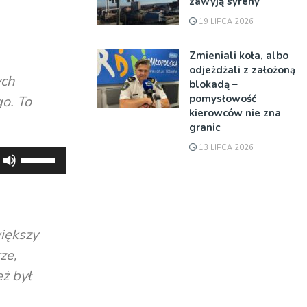
zawyją syreny
19 LIPCA 2026
Zmieniali koła, albo
odjeżdżali z założoną
ych
blokadą –
pomysłowość
go. To
kierowców nie zna
granic
13 LIPCA 2026
Używaj
strzałek
do
góry
oraz
większy
do
ze,
dołu
eż był
aby
zwiększyć