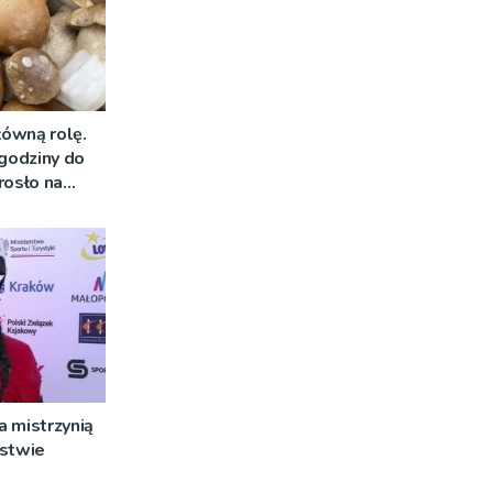
łówną rolę.
 godziny do
rosło na
 mistrzynią
rstwie