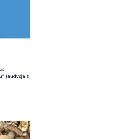
a:
u” (audycja z