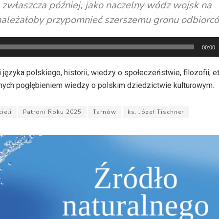
, zwłaszcza później, jako naczelny wódz wojsk na
ą należałoby przypomnieć szerszemu gronu odbiorc
00:00
ęzyka polskiego, historii, wiedzy o społeczeństwie, filozofii, et
ch pogłębieniem wiedzy o polskim dziedzictwie kulturowym.
ieli
Patroni Roku 2025
Tarnów
ks. Józef Tischner