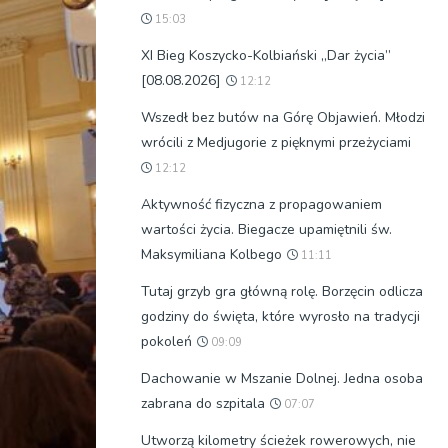
15:03
XI Bieg Koszycko-Kolbiański „Dar życia”
[08.08.2026]
12:12
Wszedł bez butów na Górę Objawień. Młodzi
wrócili z Medjugorie z pięknymi przeżyciami
12:12
Aktywność fizyczna z propagowaniem
wartości życia. Biegacze upamiętnili św.
Maksymiliana Kolbego
11:11
Tutaj grzyb gra główną rolę. Borzęcin odlicza
godziny do święta, które wyrosło na tradycji
pokoleń
09:09
Dachowanie w Mszanie Dolnej. Jedna osoba
zabrana do szpitala
07:07
Utworzą kilometry ścieżek rowerowych, nie