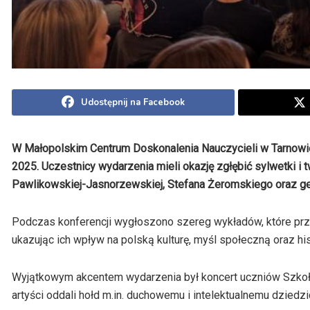
Udostępnij na Facebook
W Małopolskim Centrum Doskonalenia Nauczycieli w Tarnowi
2025. Uczestnicy wydarzenia mieli okazję zgłębić sylwetki i 
Pawlikowskiej-Jasnorzewskiej, Stefana Żeromskiego oraz g
Podczas konferencji wygłoszono szereg wykładów, które przybl
ukazując ich wpływ na polską kulturę, myśl społeczną oraz hi
Wyjątkowym akcentem wydarzenia był koncert uczniów Szkoły
artyści oddali hołd m.in. duchowemu i intelektualnemu dziedz