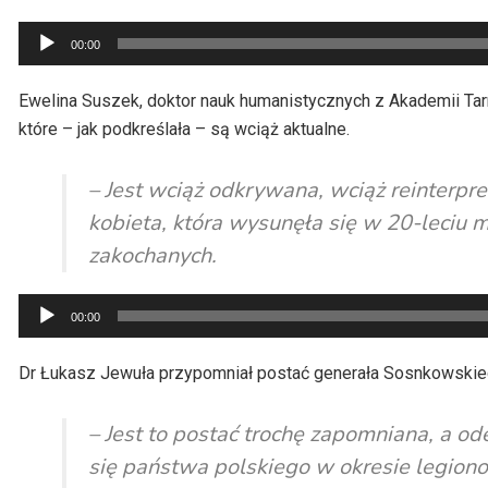
Odtwarzacz
00:00
plików
dźwiękowych
Ewelina Suszek, doktor nauk humanistycznych z Akademii Tar
które – jak podkreślała – są wciąż aktualne.
– Jest wciąż odkrywana, wciąż reinterpr
kobieta, która wysunęła się w 20-leciu 
zakochanych.
Odtwarzacz
00:00
plików
dźwiękowych
Dr Łukasz Jewuła przypomniał postać generała Sosnkowskie
– Jest to postać trochę zapomniana, a o
się państwa polskiego w okresie legiono