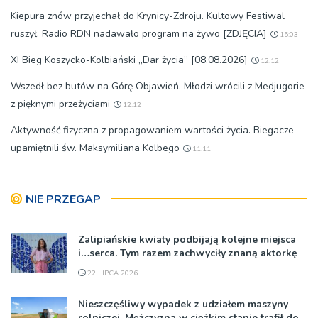
Kiepura znów przyjechał do Krynicy-Zdroju. Kultowy Festiwal
ruszył. Radio RDN nadawało program na żywo [ZDJĘCIA]
15:03
XI Bieg Koszycko-Kolbiański „Dar życia” [08.08.2026]
12:12
Wszedł bez butów na Górę Objawień. Młodzi wrócili z Medjugorie
z pięknymi przeżyciami
12:12
Aktywność fizyczna z propagowaniem wartości życia. Biegacze
upamiętnili św. Maksymiliana Kolbego
11:11
NIE PRZEGAP
Zalipiańskie kwiaty podbijają kolejne miejsca
i…serca. Tym razem zachwyciły znaną aktorkę
22 LIPCA 2026
Nieszczęśliwy wypadek z udziałem maszyny
rolniczej. Mężczyzna w ciężkim stanie trafił do