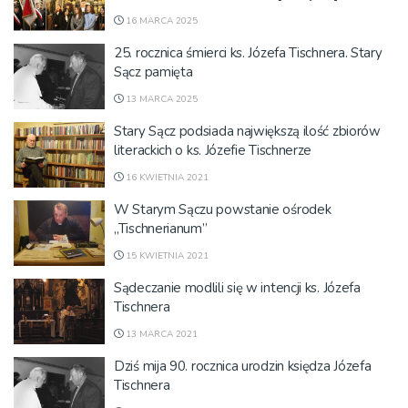
16 MARCA 2025
25. rocznica śmierci ks. Józefa Tischnera. Stary
Sącz pamięta
13 MARCA 2025
Stary Sącz podsiada największą ilość zbiorów
literackich o ks. Józefie Tischnerze
16 KWIETNIA 2021
W Starym Sączu powstanie ośrodek
„Tischnerianum”
15 KWIETNIA 2021
Sądeczanie modlili się w intencji ks. Józefa
Tischnera
13 MARCA 2021
Dziś mija 90. rocznica urodzin księdza Józefa
Tischnera