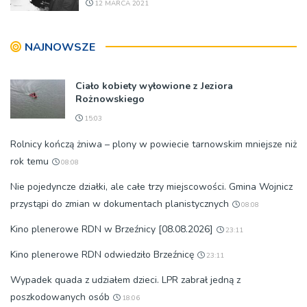
12 MARCA 2021
NAJNOWSZE
Ciało kobiety wyłowione z Jeziora
Rożnowskiego
15:03
Rolnicy kończą żniwa – plony w powiecie tarnowskim mniejsze niż
rok temu
08:08
Nie pojedyncze działki, ale całe trzy miejscowości. Gmina Wojnicz
przystąpi do zmian w dokumentach planistycznych
08:08
Kino plenerowe RDN w Brzeźnicy [08.08.2026]
23:11
Kino plenerowe RDN odwiedziło Brzeźnicę
23:11
Wypadek quada z udziałem dzieci. LPR zabrał jedną z
poszkodowanych osób
18:06