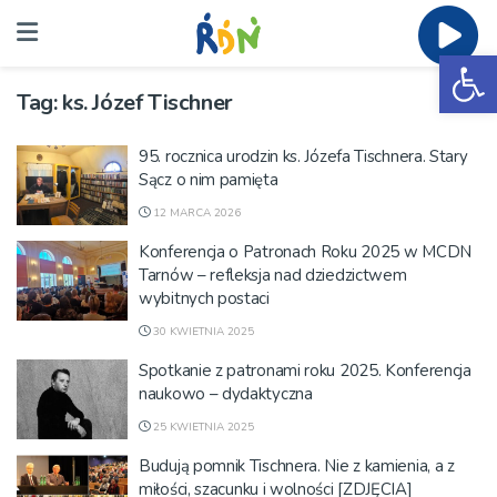
Ot
Tag:
ks. Józef Tischner
95. rocznica urodzin ks. Józefa Tischnera. Stary
Sącz o nim pamięta
12 MARCA 2026
Konferencja o Patronach Roku 2025 w MCDN
Tarnów – refleksja nad dziedzictwem
wybitnych postaci
30 KWIETNIA 2025
Spotkanie z patronami roku 2025. Konferencja
naukowo – dydaktyczna
25 KWIETNIA 2025
Budują pomnik Tischnera. Nie z kamienia, a z
miłości, szacunku i wolności [ZDJĘCIA]