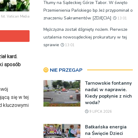
Tłumy na Sądeckiej Górze Tabor. W święto
Przemienienia Pańskiego bp Jeż przypominał o
fot. Vatican Media
znaczeniu Sakramentów [ZDJĘCIA]
13:01
Mężczyzna został dźgnięty nożem. Pierwsze
ustalenia nowosądeckiej prokuratury w tej
sprawie
13:01
ał kard.
aki sposób
NIE PRZEGAP
Tarnowskie fontanny
swój
nadal w naprawie.
Kiedy popłynie z nich
ącą się w tej
woda?
ed kluczowymi
9 LIPCA 2026
Bałkańska energia
na Święcie Dzieci