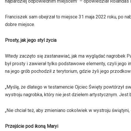
najbardziej odpowiednim miejscem” – opowiedział Rolandas 
Franciszek sam obejrzał to miejsce 31 maja 2022 roku, po na
dobre miejsce.
Prosty, jak jego styl życia
Wtedy zaczęto się zastanawiać, jak ma wyglądać nagrobek Papi
był prosty i zawierał tylko podstawowe elementy, czyli jego im
na jego grób pochodził z terytorium, gdzie żyli jego przodkowie
„Myślę, że dlatego w testamencie Ojciec Święty powtórzył swą
wystroju nagrobka, który nie jest dziełem artystycznym. Jest 
„Nie chciał też, aby zmieniano cokolwiek w wystroju świątyni,
Przejście pod ikoną Maryi