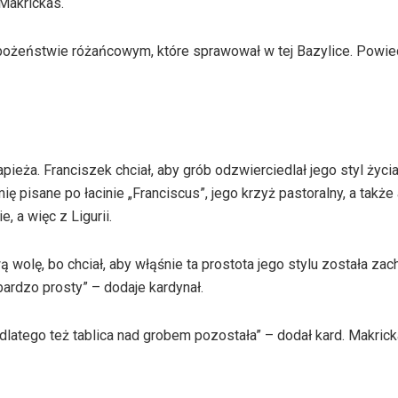
Makrickas.
bożeństwie różańcowym, które sprawował w tej Bazylice. Powied
eża. Franciszek chciał, aby grób odzwierciedlał jego styl życia
ię pisane po łacinie „Franciscus”, jego krzyż pastoralny, a takż
, a więc z Ligurii.
 wolę, bo chciał, aby włąśnie ta prostota jego stylu została za
bardzo prosty” – dodaje kardynał.
 dlatego też tablica nad grobem pozostała” – dodał kard. Makrick