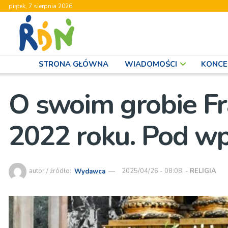
piątek, 7 sierpnia 2026
STRONA GŁÓWNA
WIADOMOŚCI
KONCE
O swoim grobie Fr
2022 roku. Pod w
autor / źródło:
Wydawca
2025/04/26 - 08:08
-
RELIGIA