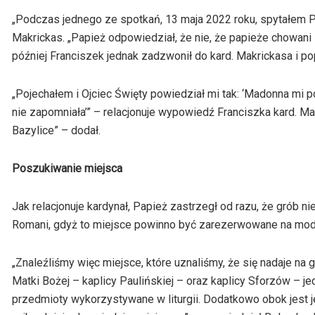
„Podczas jednego ze spotkań, 13 maja 2022 roku, spytałem Pa
Makrickas. „Papież odpowiedział, że nie, że papieże chowani 
później Franciszek jednak zadzwonił do kard. Makrickasa i po
„Pojechałem i Ojciec Święty powiedział mi tak: ‘Madonna mi p
nie zapomniała’” – relacjonuje wypowiedź Franciszka kard. Mak
Bazylice” – dodał.
Poszukiwanie miejsca
Jak relacjonuje kardynał, Papież zastrzegł od razu, że grób n
Romani, gdyż to miejsce powinno być zarezerwowane na modl
„Znaleźliśmy więc miejsce, które uznaliśmy, że się nadaje na 
Matki Bożej – kaplicy Paulińskiej – oraz kaplicy Sforzów – je
przedmioty wykorzystywane w liturgii. Dodatkowo obok jest je