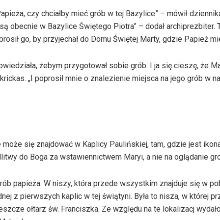
pieża, czy chciałby mieć grób w tej Bazylice” – mówił dziennik
są obecnie w Bazylice Świętego Piotra” – dodał archiprezbiter. 
prosił go, by przyjechał do Domu Świętej Marty, gdzie Papież mi
owiedziała, żebym przygotował sobie grób. I ja się cieszę, że 
rickas. „I poprosił mnie o znalezienie miejsca na jego grób w n
ie może się znajdować w Kaplicy Paulińskiej, tam, gdzie jest ikon
itwy do Boga za wstawiennictwem Maryi, a nie na oglądanie gr
grób papieża. W niszy, która przede wszystkim znajduje się w pob
dnej z pierwszych kaplic w tej świątyni. Była to nisza, w której
szcze ołtarz św. Franciszka. Ze względu na te lokalizacj wydało