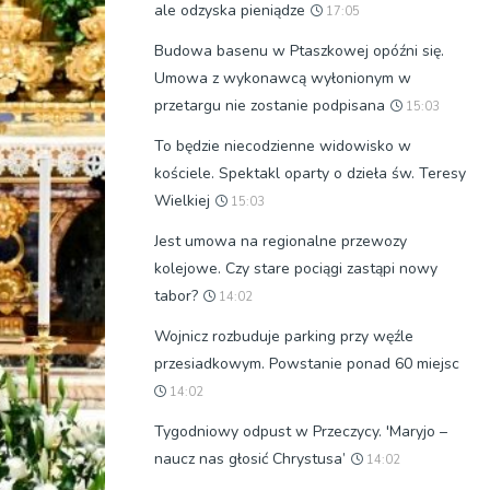
ale odzyska pieniądze
17:05
Budowa basenu w Ptaszkowej opóźni się.
Umowa z wykonawcą wyłonionym w
przetargu nie zostanie podpisana
15:03
To będzie niecodzienne widowisko w
kościele. Spektakl oparty o dzieła św. Teresy
Wielkiej
15:03
Jest umowa na regionalne przewozy
kolejowe. Czy stare pociągi zastąpi nowy
tabor?
14:02
Wojnicz rozbuduje parking przy węźle
przesiadkowym. Powstanie ponad 60 miejsc
14:02
Tygodniowy odpust w Przeczycy. 'Maryjo –
naucz nas głosić Chrystusa’
14:02