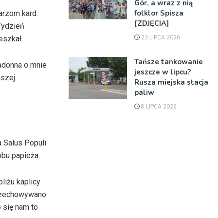
Gór, a wraz z nią
folklor Spisza
arzom kard.
[ZDJĘCIA]
Tydzień
23 LIPCA 2026
eszkał.
Tańsze tankowanie
Madonna o mnie
jeszcze w lipcu?
aszej
Rusza miejska stacja
paliw
8 LIPCA 2026
a Salus Populi
obu papieża.
liżu kaplicy
 przechowywano
 się nam to