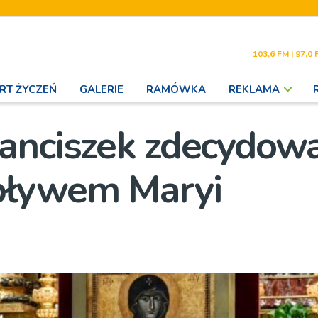
103,6 FM | 97,0 
RT ŻYCZEŃ
GALERIE
RAMÓWKA
REKLAMA
anciszek zdecydow
pływem Maryi