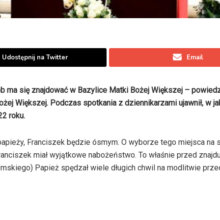
Udostępnij na Twitter
Email
b ma się znajdować w Bazylice Matki Bożej Większej – powiedzi
Bożej Większej. Podczas spotkania z dziennikarzami ujawnił, w j
22 roku.
papieży, Franciszek będzie ósmym. O wyborze tego miejsca na 
ranciszek miał wyjątkowe nabożeństwo. To właśnie przed znajduj
ymskiego) Papież spędzał wiele długich chwil na modlitwie prz