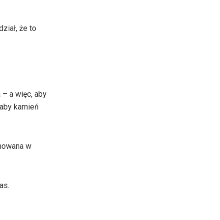
ział, że to
 – a więc, aby
e aby kamień
chowana w
as.