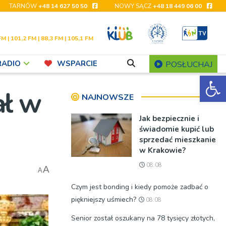
TARNÓW
+48 14 627 50 50
NOWY SĄCZ
+48 18 449 06 00
FM | 101,2 FM | 88,3 FM | 105,1 FM
RADIO
WSPARCIE
POSŁUCHAJ
Ot
ał w
NAJNOWSZE
Jak bezpiecznie i
świadomie kupić lub
sprzedać mieszkanie
w Krakowie?
08:08
A
A
Czym jest bonding i kiedy pomoże zadbać o
piękniejszy uśmiech?
08:08
Senior został oszukany na 78 tysięcy złotych,