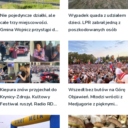
Nie pojedyncze działki, ale
Wypadek quada z udziałem
całe trzy miejscowości.
dzieci. LPR zabrał jedną z
Gmina Wojnicz przystąpi do
poszkodowanych osób
zmian w dokumentach
planistycznych
Kiepura znów przyjechał do
Wszedł bez butów na Górę
Krynicy-Zdroju. Kultowy
Objawień. Młodzi wrócili z
Festiwal ruszył. Radio RDN
Medjugorie z pięknymi
nadawało program na żywo
przeżyciami
[ZDJĘCIA]