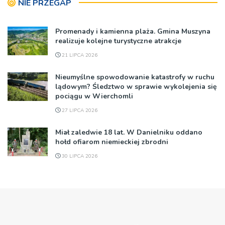
NIE PRZEGAP
Promenady i kamienna plaża. Gmina Muszyna
realizuje kolejne turystyczne atrakcje
21 LIPCA 2026
Nieumyślne spowodowanie katastrofy w ruchu
lądowym? Śledztwo w sprawie wykolejenia się
pociągu w Wierchomli
27 LIPCA 2026
Miał zaledwie 18 lat. W Danielniku oddano
hołd ofiarom niemieckiej zbrodni
30 LIPCA 2026