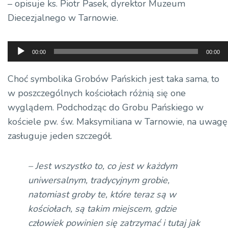
– opisuje ks. Piotr Pasek, dyrektor Muzeum
Diecezjalnego w Tarnowie.
Odtwarzacz
00:00
00:00
plików
dźwiękowych
Choć symbolika Grobów Pańskich jest taka sama, to
w poszczególnych kościołach różnią się one
wyglądem. Podchodząc do Grobu Pańskiego w
kościele pw. św. Maksymiliana w Tarnowie, na uwagę
zasługuje jeden szczegół.
– Jest wszystko to, co jest w każdym
uniwersalnym, tradycyjnym grobie,
natomiast groby te, które teraz są w
kościołach, są takim miejscem, gdzie
człowiek powinien się zatrzymać i tutaj jak