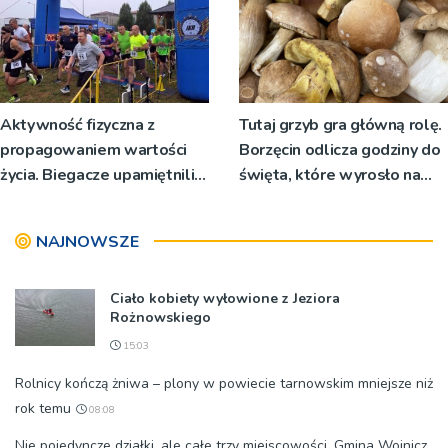
Aktywność fizyczna z
Tutaj grzyb gra główną rolę.
propagowaniem wartości
Borzęcin odlicza godziny do
życia. Biegacze upamiętnili
święta, które wyrosło na
św. Maksymiliana Kolbego
tradycji pokoleń
NAJNOWSZE
Ciało kobiety wyłowione z Jeziora
Rożnowskiego
15:03
Rolnicy kończą żniwa – plony w powiecie tarnowskim mniejsze niż
rok temu
08:08
Nie pojedyncze działki, ale całe trzy miejscowości. Gmina Wojnicz