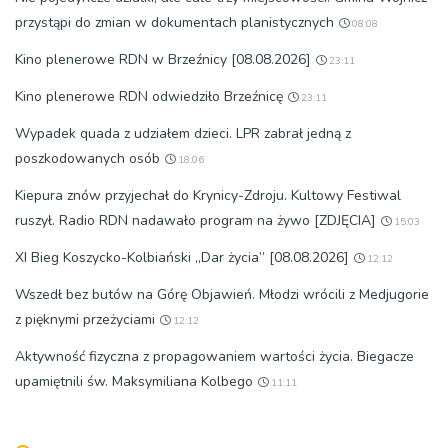
przystąpi do zmian w dokumentach planistycznych
08:08
Kino plenerowe RDN w Brzeźnicy [08.08.2026]
23:11
Kino plenerowe RDN odwiedziło Brzeźnicę
23:11
Wypadek quada z udziałem dzieci. LPR zabrał jedną z
poszkodowanych osób
18:06
Kiepura znów przyjechał do Krynicy-Zdroju. Kultowy Festiwal
ruszył. Radio RDN nadawało program na żywo [ZDJĘCIA]
15:03
XI Bieg Koszycko-Kolbiański „Dar życia” [08.08.2026]
12:12
Wszedł bez butów na Górę Objawień. Młodzi wrócili z Medjugorie
z pięknymi przeżyciami
12:12
Aktywność fizyczna z propagowaniem wartości życia. Biegacze
upamiętnili św. Maksymiliana Kolbego
11:11