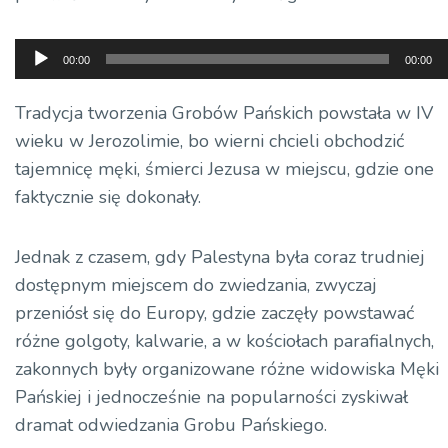
Odtwarzacz
00:00
00:00
plików
dźwiękowych
Tradycja tworzenia Grobów Pańskich powstała w IV
wieku w Jerozolimie, bo wierni chcieli obchodzić
tajemnicę męki, śmierci Jezusa w miejscu, gdzie one
faktycznie się dokonały.
Jednak z czasem, gdy Palestyna była coraz trudniej
dostępnym miejscem do zwiedzania, zwyczaj
przeniósł się do Europy, gdzie zaczęły powstawać
różne golgoty, kalwarie, a w kościołach parafialnych,
zakonnych były organizowane różne widowiska Męki
Pańskiej i jednocześnie na popularności zyskiwał
dramat odwiedzania Grobu Pańskiego.