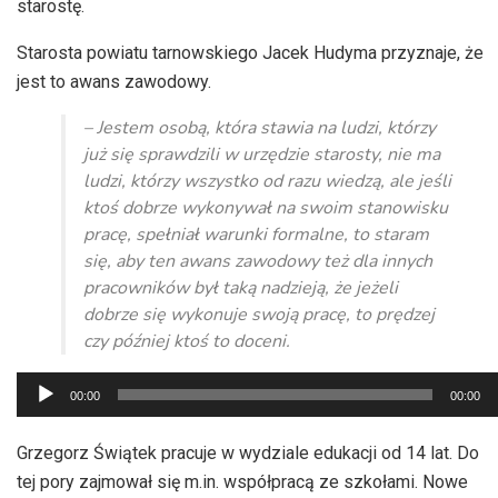
starostę.
Starosta powiatu tarnowskiego Jacek Hudyma przyznaje, że
jest to awans zawodowy.
– Jestem osobą, która stawia na ludzi, którzy
już się sprawdzili w urzędzie starosty, nie ma
ludzi, którzy wszystko od razu wiedzą, ale jeśli
ktoś dobrze wykonywał na swoim stanowisku
pracę, spełniał warunki formalne, to staram
się, aby ten awans zawodowy też dla innych
pracowników był taką nadzieją, że jeżeli
dobrze się wykonuje swoją pracę, to prędzej
czy później ktoś to doceni.
Odtwarzacz
00:00
00:00
plików
dźwiękowych
Grzegorz Świątek pracuje w wydziale edukacji od 14 lat. Do
tej pory zajmował się m.in. współpracą ze szkołami. Nowe