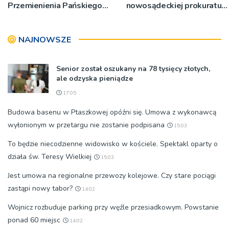
Przemienienia Pańskiego
nowosądeckiej prokuratury
bp Jeż przypominał o
w tej sprawie
znaczeniu Sakramentów
NAJNOWSZE
[ZDJĘCIA]
Senior został oszukany na 78 tysięcy złotych,
ale odzyska pieniądze
17:05
Budowa basenu w Ptaszkowej opóźni się. Umowa z wykonawcą
wyłonionym w przetargu nie zostanie podpisana
15:03
To będzie niecodzienne widowisko w kościele. Spektakl oparty o
działa św. Teresy Wielkiej
15:03
Jest umowa na regionalne przewozy kolejowe. Czy stare pociągi
zastąpi nowy tabor?
14:02
Wojnicz rozbuduje parking przy węźle przesiadkowym. Powstanie
ponad 60 miejsc
14:02