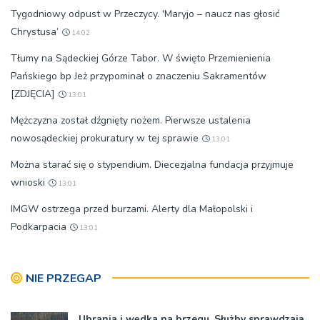
Tygodniowy odpust w Przeczycy. 'Maryjo – naucz nas głosić
Chrystusa’
14:02
Tłumy na Sądeckiej Górze Tabor. W święto Przemienienia
Pańskiego bp Jeż przypominał o znaczeniu Sakramentów
[ZDJĘCIA]
13:01
Mężczyzna został dźgnięty nożem. Pierwsze ustalenia
nowosądeckiej prokuratury w tej sprawie
13:01
Można starać się o stypendium. Diecezjalna fundacja przyjmuje
wnioski
13:01
IMGW ostrzega przed burzami. Alerty dla Małopolski i
Podkarpacia
13:01
NIE PRZEGAP
Ubrania i wędka na brzegu. Służby sprawdzają,