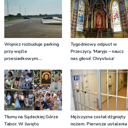
Wojnicz rozbuduje parking
Tygodniowy odpust w
przy węźle
Przeczycy. 'Maryjo – naucz
przesiadkowym.
nas głosić Chrystusa’
Powstanie ponad 60
miejsc
Tłumy na Sądeckiej Górze
Mężczyzna został dźgnięty
Tabor. W święto
nożem. Pierwsze ustalenia