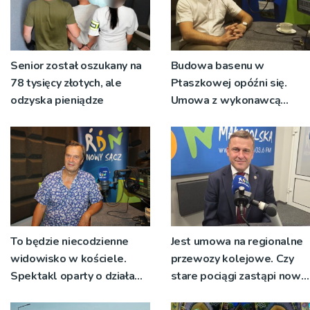
Senior został oszukany na
Budowa basenu w
78 tysięcy złotych, ale
Ptaszkowej opóźni się.
odzyska pieniądze
Umowa z wykonawcą
wyłonionym w przetargu
nie zostanie podpisana
To będzie niecodzienne
Jest umowa na regionalne
widowisko w kościele.
przewozy kolejowe. Czy
Spektakl oparty o działa
stare pociągi zastąpi nowy
św. Teresy Wielkiej
tabor?