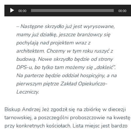
Odtwarzacz
00:00
00:00
plików
dźwiękowych
– Następne skrzydło już jest wyrysowane,
mamy już działkę, jeszcze branżowcy się
pochylają nad projektem wraz z
architektem. Chcemy w tym roku ruszyć z
budową. Nowe skrzydło będzie od strony
DPS-u
, bo tylko tam możemy się „dokleić”.
Na parterze będzie oddział hospicyjny, a na
pierwszym piętrze Zakład Opiekuńczo-
Leczniczy.
Biskup Andrzej Jeż zgodził się na zbiórkę w diecezji
tarnowskiej, a poszczególni proboszczowie na kwestę
przy konkretnych kościołach. Lista miejsc jest bardzo