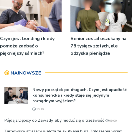
Czym jest bonding i kiedy
Senior został oszukany na
pomoże zadbać o
78 tysięcy złotych, ale
piękniejszy uśmiech?
odzyska pieniądze
NAJNOWSZE
Nowy początek po długach. Czym jest upadłość
konsumencka i kiedy staje się jedynym
rozsądnym wyjściem?
10:10
Pójdą z Dębicy do Zawady, aby modlić się o trzeźwość
09:09
Tarnowscy strażacy walczą ze skutkami burz. Zgłoszenia wciąż