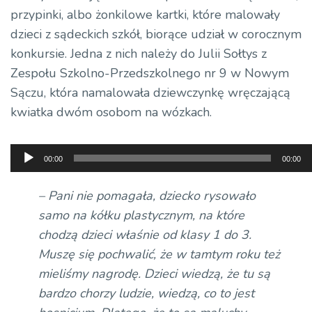
przypinki, albo
żonkilowe
kartki, które malowały
dzieci z sądeckich szkół, biorące udział w corocznym
konkursie. Jedna z nich należy do Julii Sołtys z
Zespołu Szkolno-Przedszkolnego nr 9 w Nowym
Sączu, która namalowała dziewczynkę wręczającą
kwiatka dwóm osobom na wózkach.
Odtwarzacz
00:00
00:00
plików
dźwiękowych
– Pani nie pomagała, dziecko rysowało
samo na kółku plastycznym, na które
chodzą dzieci właśnie od klasy 1 do 3.
Muszę się pochwalić, że w tamtym roku też
mieliśmy nagrodę. Dzieci wiedzą, że tu są
bardzo chorzy ludzie, wiedzą, co to jest