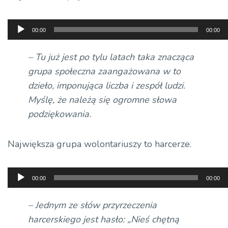
Odtwarzacz
00:00
00:00
plików
dźwiękowych
– Tu już jest po tylu latach taka znacząca
grupa społeczna zaangażowana w to
dzieło, imponująca liczba i zespół ludzi.
Myślę, że należą się ogromne słowa
podziękowania.
Największa grupa wolontariuszy to harcerze.
Odtwarzacz
00:00
00:00
plików
dźwiękowych
– Jednym ze słów przyrzeczenia
harcerskiego jest hasło: „Nieś chętną