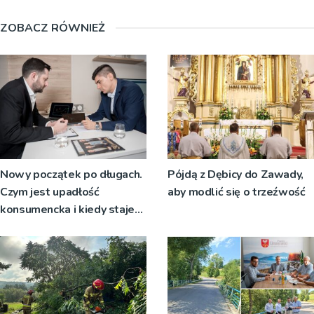
ZOBACZ RÓWNIEŻ
Nowy początek po długach.
Pójdą z Dębicy do Zawady,
Czym jest upadłość
aby modlić się o trzeźwość
konsumencka i kiedy staje
się jedynym rozsądnym
wyjściem?