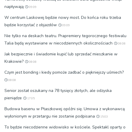
napływają
09:09
W centrum Laskowej będzie nowy most. Do końca roku trzeba
będzie korzystać z objazdów
09:09
Nie tylko na deskach teatru. Prapremiery tegorocznego festiwalu
Talia będą wystawiane w niecodziennych okolicznościach
08:08
Jak bezpiecznie i świadomie kupić lub sprzedać mieszkanie w
Krakowie?
08:08
Czym jest bonding i kiedy pomoże zadbać o piękniejszy uśmiech?
08:08
Senior został oszukany na 78 tysięcy złotych, ale odzyska
pieniądze
17:05
Budowa basenu w Ptaszkowej opóźni się. Umowa z wykonawcą
wyłonionym w przetargu nie zostanie podpisana
15:03
To będzie niecodzienne widowisko w kościele. Spektakl oparty o