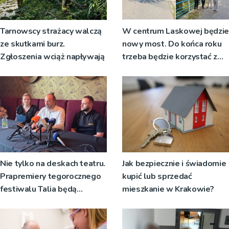
Tarnowscy strażacy walczą
W centrum Laskowej będzie
ze skutkami burz.
nowy most. Do końca roku
Zgłoszenia wciąż napływają
trzeba będzie korzystać z
objazdów
Nie tylko na deskach teatru.
Jak bezpiecznie i świadomie
Prapremiery tegorocznego
kupić lub sprzedać
festiwalu Talia będą
mieszkanie w Krakowie?
wystawiane w
niecodziennych
okolicznościach