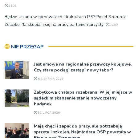
15:03
Będzie zmiana w tarnowskich strukturach PiS? Poseł Szczurek-
Żelazko: 'Ja skupiam się na pracy parlamentarzysty’
14:02
NIE PRZEGAP
Jest umowa na regionalne przewozy kolejowe.
Czy stare pociągi zastąpi nowy tabor?
6 SIERPNIA 2026
Zabytkowa chałupa rozebrana. W jej miejsce w
sądeckim skansenie stanie nowoczesny
budynek
31 LIPCA 2026
Mają chęci i zapał do pracy, ale potrzebują
sprzętu i szkoleń. Najmłodsza OSP powstała w
Błoniu pod Tarnowem