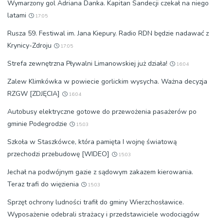
Wymarzony gol Adriana Danka. Kapitan Sandecji czekał na niego
latami
17:05
Rusza 59. Festiwal im. Jana Kiepury. Radio RDN będzie nadawać z
Krynicy-Zdroju
17:05
Strefa zewnętrzna Pływalni Limanowskiej już działa!
16:04
Zalew Klimkówka w powiecie gorlickim wysycha. Ważna decyzja
RZGW [ZDJĘCIA]
16:04
Autobusy elektryczne gotowe do przewożenia pasażerów po
gminie Podegrodzie
15:03
Szkoła w Staszkówce, która pamięta I wojnę światową
przechodzi przebudowę [WIDEO]
15:03
Jechał na podwójnym gazie z sądowym zakazem kierowania.
Teraz trafi do więzienia
15:03
Sprzęt ochrony ludności trafił do gminy Wierzchosławice.
Wyposażenie odebrali strażacy i przedstawiciele wodociągów