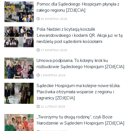
Pomoc dla Sądeckiego Hospicjum płynęła z
całego regionu [ZDJĘCIA]
19 KWIETNIA 2026
Pola Nadziei z licytacją koszulki
Lewandowskiego i kodami QR. Akcja już w tę
niedzielę pod sądeckimi kościołami
17 KWIETNIA 2026
Umowa podpisana. To kolejny krok ku
rozbudowie Sądeckiego Hospicjum [ZDJĘCIA]
1 KWIETNIA 2026
Sądeckie Hospicjum ma kolejne nowe łóżka.
Placówka otrzymała wsparcie z regionu i
zagranicy [ZDJĘCIA]
12 LUTEGO 2026
„Tworzymy tu drugą rodzinę”, czyli Boże
Narodzenie w Sądeckim Hospicjum [ZDJĘCIA]