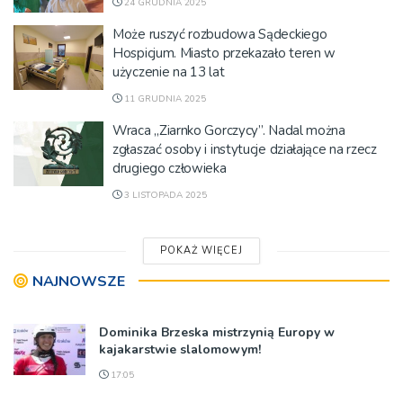
24 GRUDNIA 2025
Może ruszyć rozbudowa Sądeckiego
Hospicjum. Miasto przekazało teren w
użyczenie na 13 lat
11 GRUDNIA 2025
Wraca „Ziarnko Gorczycy”. Nadal można
zgłaszać osoby i instytucje działające na rzecz
drugiego człowieka
3 LISTOPADA 2025
POKAŻ WIĘCEJ
NAJNOWSZE
Dominika Brzeska mistrzynią Europy w
kajakarstwie slalomowym!
17:05