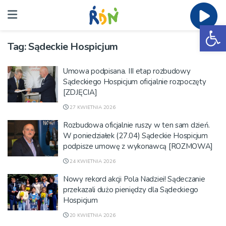
Ot
Tag:
Sądeckie Hospicjum
Umowa podpisana. III etap rozbudowy
Sądeckiego Hospicjum oficjalnie rozpoczęty
[ZDJĘCIA]
27 KWIETNIA 2026
Rozbudowa oficjalnie ruszy w ten sam dzień.
W poniedziałek (27.04) Sądeckie Hospicjum
podpisze umowę z wykonawcą [ROZMOWA]
24 KWIETNIA 2026
Nowy rekord akcji Pola Nadziei! Sądeczanie
przekazali dużo pieniędzy dla Sądeckiego
Hospicjum
20 KWIETNIA 2026