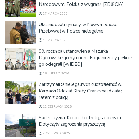
Narodowym. Polska z wygraną [ZDJĘCIA]
27 MARCA 2026
Ukrainiec zatrzymany w Nowym Sączu.
Przebywał w Polsce nielegalnie
10 MARCA 2026
99. rocznica ustanowienia Mazurka
Dąbrowskiego hymnem. Pogranicznicy pięknie
go odegrali [WIDEO]
26 LUTEGO 2026
Zatrzymali 9 nielegalnych cudzoziemców.
Karpacki Oddział Straży Granicznej działał
razem z policją
12 CZERWCA 2025
Sądecczyzna: Koniec kontroli granicznych.
Dotyczyły zagrożenia pryszczycą
7 CZERWCA 2025