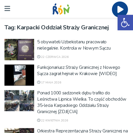
Ot
Tag:
Karpacki Oddział Straży Granicznej
5 obywateli Uzbekistanu pracowało
nielegalnie. Kontrola w Nowym Sączu
22 CZERWCA 2026
Funkcjonariusz Straży Granicznej z Nowego
Sącza zagrał hejnał w Krakowie [WIDEO]
17 MAJA 2026
Ponad 1000 sadzonek dębu trafiło do
Leśnictwa Lipnica Wielka. To część obchodów
35-lecia Karpackiego Oddziału Straży
Granicznej [ZDJĘCIA]
22 KWIETNIA 2026
Orkiestra Reprezentacyjna Straży Granicznej na