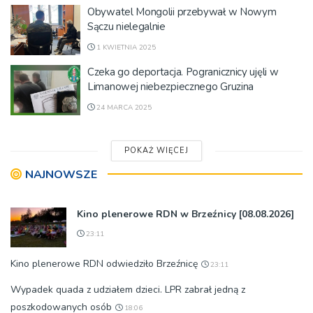
Obywatel Mongolii przebywał w Nowym
Sączu nielegalnie
1 KWIETNIA 2025
Czeka go deportacja. Pogranicznicy ujęli w
Limanowej niebezpiecznego Gruzina
24 MARCA 2025
POKAŻ WIĘCEJ
NAJNOWSZE
Kino plenerowe RDN w Brzeźnicy [08.08.2026]
23:11
Kino plenerowe RDN odwiedziło Brzeźnicę
23:11
Wypadek quada z udziałem dzieci. LPR zabrał jedną z
poszkodowanych osób
18:06