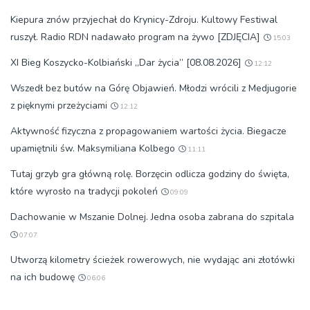
Kiepura znów przyjechał do Krynicy-Zdroju. Kultowy Festiwal
ruszył. Radio RDN nadawało program na żywo [ZDJĘCIA]
15:03
XI Bieg Koszycko-Kolbiański „Dar życia” [08.08.2026]
12:12
Wszedł bez butów na Górę Objawień. Młodzi wrócili z Medjugorie
z pięknymi przeżyciami
12:12
Aktywność fizyczna z propagowaniem wartości życia. Biegacze
upamiętnili św. Maksymiliana Kolbego
11:11
Tutaj grzyb gra główną rolę. Borzęcin odlicza godziny do święta,
które wyrosło na tradycji pokoleń
09:09
Dachowanie w Mszanie Dolnej. Jedna osoba zabrana do szpitala
07:07
Utworzą kilometry ścieżek rowerowych, nie wydając ani złotówki
na ich budowę
06:06