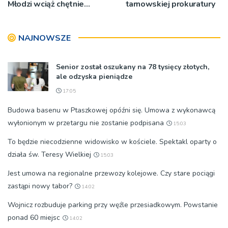
Młodzi wciąż chętnie
tarnowskiej prokuratury
wyjeżdżają na oazy
NAJNOWSZE
Senior został oszukany na 78 tysięcy złotych,
ale odzyska pieniądze
17:05
Budowa basenu w Ptaszkowej opóźni się. Umowa z wykonawcą
wyłonionym w przetargu nie zostanie podpisana
15:03
To będzie niecodzienne widowisko w kościele. Spektakl oparty o
działa św. Teresy Wielkiej
15:03
Jest umowa na regionalne przewozy kolejowe. Czy stare pociągi
zastąpi nowy tabor?
14:02
Wojnicz rozbuduje parking przy węźle przesiadkowym. Powstanie
ponad 60 miejsc
14:02