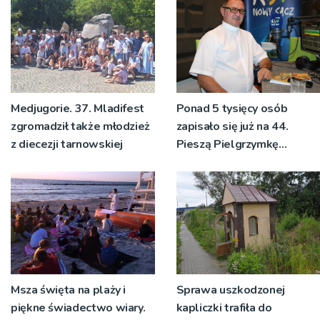
Medjugorie. 37. Mladifest
Ponad 5 tysięcy osób
zgromadził także młodzież
zapisało się już na 44.
z diecezji tarnowskiej
Pieszą Pielgrzymkę
Tarnowską [WIDEO]
Msza święta na plaży i
Sprawa uszkodzonej
piękne świadectwo wiary.
kapliczki trafiła do