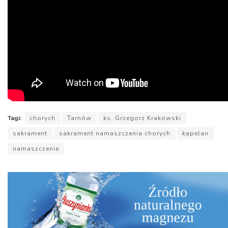
Tagi:
chorych
Tarnów
ks. Grzegorz Krakowski
sakrament
sakrament namaszczenia chorych
kapelan
namaszczenie