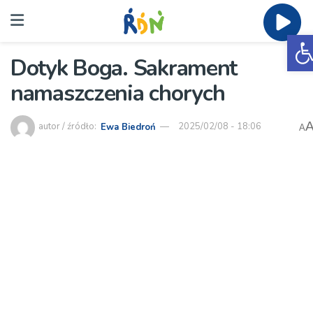
O
Dotyk Boga. Sakrament
namaszczenia chorych
autor / źródło:
Ewa Biedroń
2025/02/08 - 18:06
A