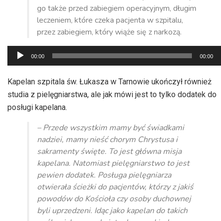
go także przed zabiegiem operacyjnym, długim
leczeniem, które czeka pacjenta w szpitalu,
przez zabiegiem, który wiąże się z narkozą.
Odtwarzacz
00:00
00:00
plików
dźwiękowych
Kapelan szpitala św. Łukasza w Tarnowie ukończył również
studia z pielęgniarstwa, ale jak mówi jest to tylko dodatek do
posługi kapelana.
– Przede wszystkim mamy być świadkami
nadziei, mamy nieść chorym Chrystusa i
sakramenty święte. To jest główna misja
kapelana. Natomiast pielęgniarstwo to jest
pewien dodatek. Posługa pielęgniarza
otwierała ścieżki do pacjentów, którzy z jakiś
powodów do Kościoła czy osoby duchownej
byli uprzedzeni. Idąc jako kapelan do takich