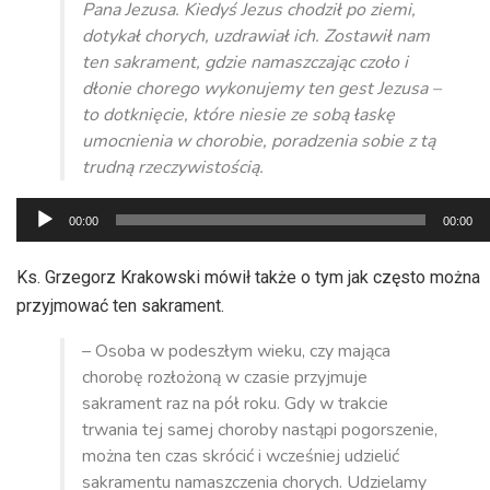
Pana Jezusa. Kiedyś Jezus chodził po ziemi,
dotykał chorych, uzdrawiał ich. Zostawił nam
ten sakrament, gdzie namaszczając czoło i
dłonie chorego wykonujemy ten gest Jezusa –
to dotknięcie, które niesie ze sobą łaskę
umocnienia w chorobie, poradzenia sobie z tą
trudną rzeczywistością.
Odtwarzacz
00:00
00:00
plików
dźwiękowych
Ks. Grzegorz Krakowski mówił także o tym jak często można
przyjmować ten sakrament.
– Osoba w podeszłym wieku, czy mająca
chorobę rozłożoną w czasie przyjmuje
sakrament raz na pół roku. Gdy w trakcie
trwania tej samej choroby nastąpi pogorszenie,
można ten czas skrócić i wcześniej udzielić
sakramentu namaszczenia chorych. Udzielamy