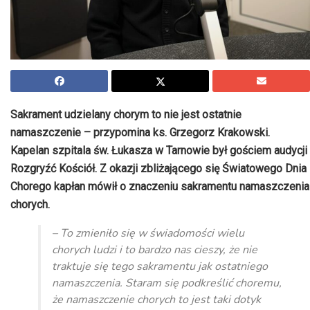
Sakrament udzielany chorym to nie jest ostatnie
namaszczenie – przypomina ks. Grzegorz Krakowski.
Kapelan szpitala św. Łukasza w Tarnowie był gościem audycji
Rozgryźć Kościół. Z okazji zbliżającego się Światowego Dnia
Chorego kapłan mówił o znaczeniu sakramentu namaszczenia
chorych.
– To zmieniło się w świadomości wielu
chorych ludzi i to bardzo nas cieszy, że nie
traktuje się tego sakramentu jak ostatniego
namaszczenia. Staram się podkreślić choremu,
że namaszczenie chorych to jest taki dotyk