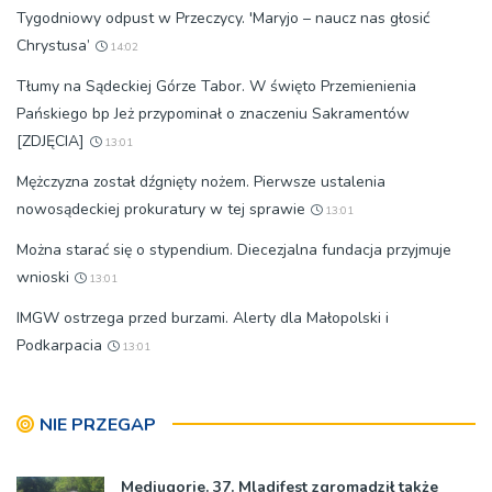
Tygodniowy odpust w Przeczycy. 'Maryjo – naucz nas głosić
Chrystusa’
14:02
Tłumy na Sądeckiej Górze Tabor. W święto Przemienienia
Pańskiego bp Jeż przypominał o znaczeniu Sakramentów
[ZDJĘCIA]
13:01
Mężczyzna został dźgnięty nożem. Pierwsze ustalenia
nowosądeckiej prokuratury w tej sprawie
13:01
Można starać się o stypendium. Diecezjalna fundacja przyjmuje
wnioski
13:01
IMGW ostrzega przed burzami. Alerty dla Małopolski i
Podkarpacia
13:01
NIE PRZEGAP
Medjugorie. 37. Mladifest zgromadził także