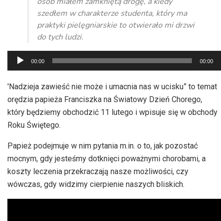
osób miałem zamkniętą drogę, a kiedy
szedłem w charakterze studenta, który ma
praktyki pielęgniarskie to otwierało mi drzwi
do tych ludzi.
Odtwarzacz
00:00
00:00
plików
dźwiękowych
'Nadzieja zawieść nie może i umacnia nas w ucisku” to temat
orędzia papieża Franciszka na Światowy Dzień Chorego,
który będziemy obchodzić 11 lutego i wpisuje się w obchody
Roku Świętego.
Papież podejmuje w nim pytania m.in. o to, jak pozostać
mocnym, gdy jesteśmy dotknięci poważnymi chorobami, a
koszty leczenia przekraczają nasze możliwości, czy
wówczas, gdy widzimy cierpienie naszych bliskich.