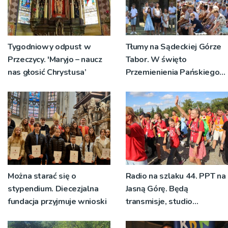
Tygodniowy odpust w
Tłumy na Sądeckiej Górze
Przeczycy. 'Maryjo – naucz
Tabor. W święto
nas głosić Chrystusa’
Przemienienia Pańskiego
bp Jeż przypominał o
znaczeniu Sakramentów
[ZDJĘCIA]
Można starać się o
Radio na szlaku 44. PPT na
stypendium. Diecezjalna
Jasną Górę. Będą
fundacja przyjmuje wnioski
transmisje, studio
pielgrzymkowe,
pozdrowienia