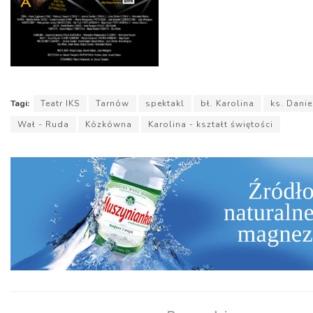
Tagi:
Teatr IKS
Tarnów
spektakl
bł. Karolina
ks. Danie
Wał - Ruda
Kózkówna
Karolina - kształt świętości