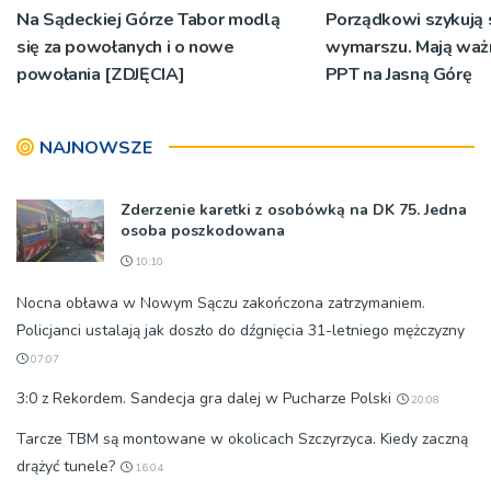
Na Sądeckiej Górze Tabor modlą
Porządkowi szykują 
się za powołanych i o nowe
wymarszu. Mają ważn
powołania [ZDJĘCIA]
PPT na Jasną Górę
NAJNOWSZE
Zderzenie karetki z osobówką na DK 75. Jedna
osoba poszkodowana
10:10
Nocna obława w Nowym Sączu zakończona zatrzymaniem.
Policjanci ustalają jak doszło do dźgnięcia 31-letniego mężczyzny
07:07
3:0 z Rekordem. Sandecja gra dalej w Pucharze Polski
20:08
Tarcze TBM są montowane w okolicach Szczyrzyca. Kiedy zaczną
drążyć tunele?
16:04