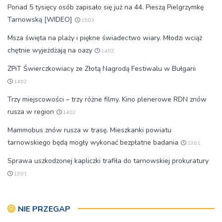
Ponad 5 tysięcy osób zapisało się już na 44. Pieszą Pielgrzymkę
Tarnowską [WIDEO]
15:03
Msza święta na plaży i piękne świadectwo wiary. Młodzi wciąż
chętnie wyjeżdżają na oazy
14:02
ZPiT Świerczkowiacy ze Złotą Nagrodą Festiwalu w Bułgarii
14:02
Trzy miejscowości – trzy różne filmy. Kino plenerowe RDN znów
rusza w region
14:02
Mammobus znów rusza w trasę. Mieszkanki powiatu
tarnowskiego będą mogły wykonać bezpłatne badania
13:01
Sprawa uszkodzonej kapliczki trafiła do tarnowskiej prokuratury
13:01
NIE PRZEGAP