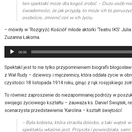
ten spektakl może dla kogoś zrobić. – Dużo osób ni
świadomości, że jak przyjdą, to może ich to poruszyć
osobiście, zmienić coś w ich życiu.
– mówiły w ‘Rozgryźć Kościół’ młode aktorki ‘Teatru IKS’ Julia
Zuzanna Łakoma.
Odtwarzacz
00:00
plików
dźwiękowych
Spektakl jest to nie tylko przypomnieniem biografii błogosław
z Wał Rudy – dziewicy i męczennicy, która oddała życie w obr
czystości 18 listopada 1914 roku, ginąc z rąk rosyjskiego żołn
To również zaproszenie do niezapomnianej podróży w poszu
swojego życiowego kształtu – zauważa ks. Daniel Świątek, re
scenarzysta przedstawienia ‘Karolina – kształt świętości’.
– Była kobieta, która straciła dziecko, a taki wątek 
spektaklu właśnie jest. Przyszła i powiedziała, sami 