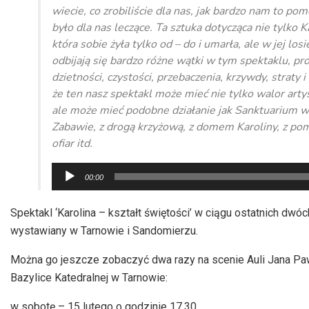
wiecie, co zrobiliście dla nas, jak bardzo nam to pom
było dla nas leczące. Ta sztuka dotycząca nie tylko K
która sobie żyła tylko od – do i umarła, ale w jej losi
odbijają się bardzo różne wątki w tym spektaklu, p
dzietności, czystości, przebaczenia, krzywdy, straty i
że ten nasz spektakl może mieć nie tylko walor arty
ale może mieć podobne działanie jak Sanktuarium w
Zabawie, z drogą krzyżową, z domem Karoliny, z po
ofiar itd.
Odtwarzacz
00:00
plików
dźwiękowych
Spektakl ‘Karolina – kształt świętości’ w ciągu ostatnich dwóch
wystawiany w Tarnowie i Sandomierzu.
Można go jeszcze zobaczyć dwa razy na scenie Auli Jana Paw
Bazylice Katedralnej w Tarnowie:
w sobotę – 15 lutego o godzinie 17.30