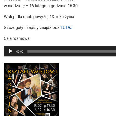
w niedzielę – 16 lutego o godzinie 16.30
Wstęp dla osób powyżej 13. roku życia.
Szczegóły i zapisy znajdziesz
TUTAJ
Cała rozmowa:
Odtwarzacz
00:00
plików
dźwiękowych