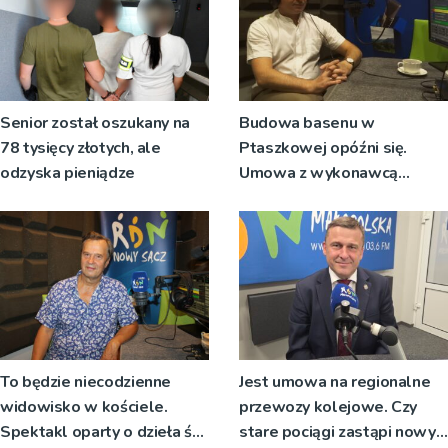
Senior został oszukany na
Budowa basenu w
78 tysięcy złotych, ale
Ptaszkowej opóźni się.
odzyska pieniądze
Umowa z wykonawcą
wyłonionym w przetargu nie
zostanie podpisana
To będzie niecodzienne
Jest umowa na regionalne
widowisko w kościele.
przewozy kolejowe. Czy
Spektakl oparty o dzieła św.
stare pociągi zastąpi nowy