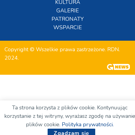
KULTURA
GALERIE
PATRONATY
WSPARCIE
Copyright © Wszelkie prawa zastrzeżone. RDN.
2024.
Ta strona korzysta z plików cookie. Kontynuując
korzystanie z tej witryny, wyrażasz zgodę na używani
plików cookie.
Polityka prywatności.
Zgadzam się