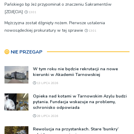
Pańskiego bp Jeż przypominał o znaczeniu Sakramentów
[ZDJĘCIA]
13:01
Mężczyzna został dźgnięty nożem. Pierwsze ustalenia
nowosądeckiej prokuratury w tej sprawie
13:01
NIE PRZEGAP
W tym roku nie będzie rekrutacji na nowe
kierunki w Akademii Tarnowskiej
13 LIPCA 2026
Opieka nad kotami w Tarnowskim Azylu budzi
pytania. Fundacja wskazuje na problemy,
schronisko odpowiada
28 LIPCA 2026
Rewolucja na przystankach. Stare 'bunkry’