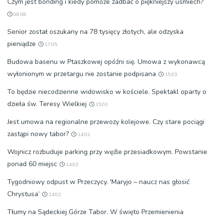
Czym jest bonding i kiedy pomoże zadbać o piękniejszy uśmiech?
08:08
Senior został oszukany na 78 tysięcy złotych, ale odzyska
pieniądze
17:05
Budowa basenu w Ptaszkowej opóźni się. Umowa z wykonawcą
wyłonionym w przetargu nie zostanie podpisana
15:03
To będzie niecodzienne widowisko w kościele. Spektakl oparty o
dzieła św. Teresy Wielkiej
15:03
Jest umowa na regionalne przewozy kolejowe. Czy stare pociągi
zastąpi nowy tabor?
14:02
Wojnicz rozbuduje parking przy węźle przesiadkowym. Powstanie
ponad 60 miejsc
14:02
Tygodniowy odpust w Przeczycy. 'Maryjo – naucz nas głosić
Chrystusa’
14:02
Tłumy na Sądeckiej Górze Tabor. W święto Przemienienia