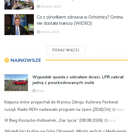
25 MAJA 2025
Co z ośrodkiem zdrowia w Ochotnicy? Gmina
nie dostała transzy [WIDEO]
6 MAJA 2025
POKAŻ WIĘCEJ
NAJNOWSZE
Wypadek quada z udziałem dzieci. LPR zabrał
jedną z poszkodowanych osób
18:06
Kiepura znów przyjechał do Krynicy-Zdroju. Kultowy Festiwal
ruszył. Radio RDN nadawało program na żywo [ZDJĘCIA]
15:03
XI Bieg Koszycko-Kolbiański „Dar życia” [08.08.2026]
12:12
Wszedł bez butów na Górę Objawień. Młodzi wrócili z Medjugorie