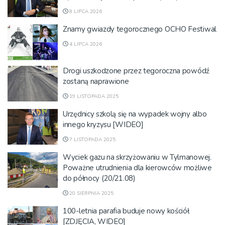
8 LIPCA 2026
Znamy gwiazdy tegorocznego OCHO Festiwal
4 LIPCA 2026
Drogi uszkodzone przez tegoroczna powódź
zostaną naprawione
19 LISTOPADA 2025
Urzędnicy szkolą się na wypadek wojny albo
innego kryzysu [WIDEO]
7 LISTOPADA 2025
Wyciek gazu na skrzyżowaniu w Tylmanowej.
Poważne utrudnienia dla kierowców możliwe
do północy (20/21.08)
20 SIERPNIA 2025
100-letnia parafia buduje nowy kościół
[ZDJĘCIA, WIDEO]