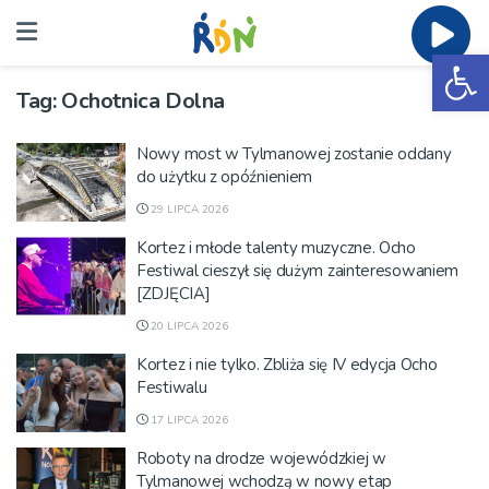
Ot
Tag:
Ochotnica Dolna
Nowy most w Tylmanowej zostanie oddany
do użytku z opóźnieniem
29 LIPCA 2026
Kortez i młode talenty muzyczne. Ocho
Festiwal cieszył się dużym zainteresowaniem
[ZDJĘCIA]
20 LIPCA 2026
Kortez i nie tylko. Zbliża się IV edycja Ocho
Festiwalu
17 LIPCA 2026
Roboty na drodze wojewódzkiej w
Tylmanowej wchodzą w nowy etap