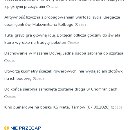
z pięknymi przeżyciami
12:12
Aktywność fizyczna z propagowaniem wartości życia. Biegacze
upamiętnili św. Maksymiliana Kolbego
11:11
Tutaj grzyb gra główną rolę. Borzęcin odlicza godziny do święta,
które wyrosło na tradycji pokoleń
09:09
Dachowanie w Mszanie Dolnej. Jedna osoba zabrana do szpitala
07:07
Utworzą kilometry ścieżek rowerowych, nie wydając ani złotówki
na ich budowę
06:06
Do końca sierpnia zamknięta zostanie droga w Chomranicach
05:05
Kino plenerowe na boisku KS Metal Tarnów [07.08.2026]
21:09
NIE PRZEGAP