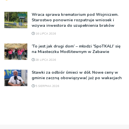
Wraca sprawa krematorium pod Wojniczem.
Starostwo ponownie rozpatruje wniosek i
wzywa inwestora do uzupełnienia braków
16 LIPCA 2026
’To jest jak drugi dom’ – młodzi 'SpoTKALI’ się
na Miasteczku Modlitewnym w Zabawie
28 LIPCA 2026
Stawki za odbiór śmieci w dół. Nowe ceny w
gminie zaczną obowiązywać już po wakacjach
5 SIERPNIA 2026