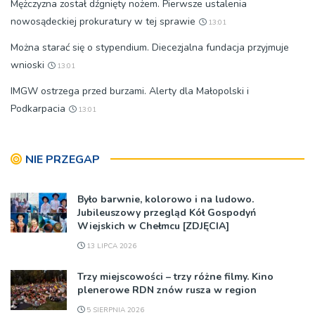
Mężczyzna został dźgnięty nożem. Pierwsze ustalenia
nowosądeckiej prokuratury w tej sprawie
13:01
Można starać się o stypendium. Diecezjalna fundacja przyjmuje
wnioski
13:01
IMGW ostrzega przed burzami. Alerty dla Małopolski i
Podkarpacia
13:01
NIE PRZEGAP
Było barwnie, kolorowo i na ludowo.
Jubileuszowy przegląd Kół Gospodyń
Wiejskich w Chełmcu [ZDJĘCIA]
13 LIPCA 2026
Trzy miejscowości – trzy różne filmy. Kino
plenerowe RDN znów rusza w region
5 SIERPNIA 2026