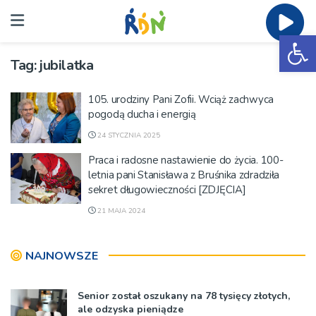
Ot
Tag:
jubilatka
105. urodziny Pani Zofii. Wciąż zachwyca
pogodą ducha i energią
24 STYCZNIA 2025
Praca i radosne nastawienie do życia. 100-
letnia pani Stanisława z Bruśnika zdradziła
sekret długowieczności [ZDJĘCIA]
21 MAJA 2024
NAJNOWSZE
Senior został oszukany na 78 tysięcy złotych,
ale odzyska pieniądze