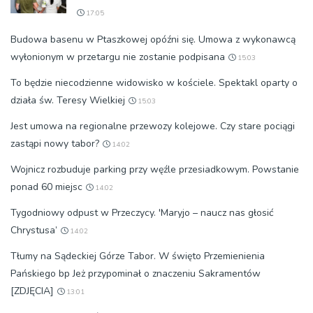
17:05
Budowa basenu w Ptaszkowej opóźni się. Umowa z wykonawcą
wyłonionym w przetargu nie zostanie podpisana
15:03
To będzie niecodzienne widowisko w kościele. Spektakl oparty o
działa św. Teresy Wielkiej
15:03
Jest umowa na regionalne przewozy kolejowe. Czy stare pociągi
zastąpi nowy tabor?
14:02
Wojnicz rozbuduje parking przy węźle przesiadkowym. Powstanie
ponad 60 miejsc
14:02
Tygodniowy odpust w Przeczycy. 'Maryjo – naucz nas głosić
Chrystusa’
14:02
Tłumy na Sądeckiej Górze Tabor. W święto Przemienienia
Pańskiego bp Jeż przypominał o znaczeniu Sakramentów
[ZDJĘCIA]
13:01