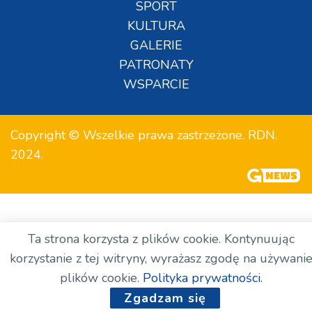
SPORT
KULTURA
GALERIE
PATRONATY
WSPARCIE
Copyright © Wszelkie prawa zastrzeżone. RDN.
2024.
Ta strona korzysta z plików cookie. Kontynuując
korzystanie z tej witryny, wyrażasz zgodę na używani
plików cookie.
Polityka prywatności.
Zgadzam się