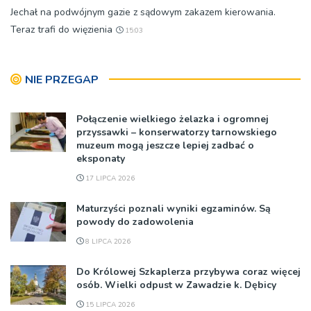
Jechał na podwójnym gazie z sądowym zakazem kierowania.
Teraz trafi do więzienia
15:03
NIE PRZEGAP
Połączenie wielkiego żelazka i ogromnej
przyssawki – konserwatorzy tarnowskiego
muzeum mogą jeszcze lepiej zadbać o
eksponaty
17 LIPCA 2026
Maturzyści poznali wyniki egzaminów. Są
powody do zadowolenia
8 LIPCA 2026
Do Królowej Szkaplerza przybywa coraz więcej
osób. Wielki odpust w Zawadzie k. Dębicy
15 LIPCA 2026