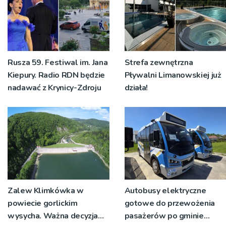
Rusza 59. Festiwal im. Jana
Strefa zewnętrzna
Kiepury. Radio RDN będzie
Pływalni Limanowskiej już
nadawać z Krynicy-Zdroju
działa!
Zalew Klimkówka w
Autobusy elektryczne
powiecie gorlickim
gotowe do przewożenia
wysycha. Ważna decyzja
pasażerów po gminie