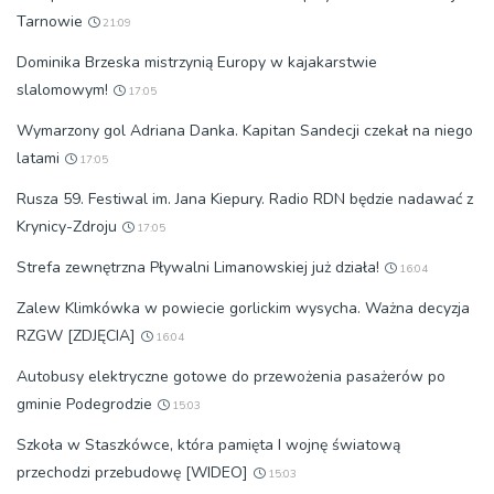
Tarnowie
21:09
Dominika Brzeska mistrzynią Europy w kajakarstwie
slalomowym!
17:05
Wymarzony gol Adriana Danka. Kapitan Sandecji czekał na niego
latami
17:05
Rusza 59. Festiwal im. Jana Kiepury. Radio RDN będzie nadawać z
Krynicy-Zdroju
17:05
Strefa zewnętrzna Pływalni Limanowskiej już działa!
16:04
Zalew Klimkówka w powiecie gorlickim wysycha. Ważna decyzja
RZGW [ZDJĘCIA]
16:04
Autobusy elektryczne gotowe do przewożenia pasażerów po
gminie Podegrodzie
15:03
Szkoła w Staszkówce, która pamięta I wojnę światową
przechodzi przebudowę [WIDEO]
15:03