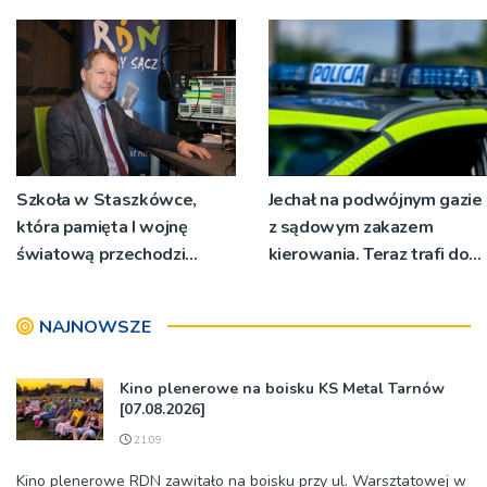
RZGW [ZDJĘCIA]
Podegrodzie
Szkoła w Staszkówce,
Jechał na podwójnym gazie
która pamięta I wojnę
z sądowym zakazem
światową przechodzi
kierowania. Teraz trafi do
przebudowę [WIDEO]
więzienia
NAJNOWSZE
Kino plenerowe na boisku KS Metal Tarnów
[07.08.2026]
21:09
Kino plenerowe RDN zawitało na boisku przy ul. Warsztatowej w