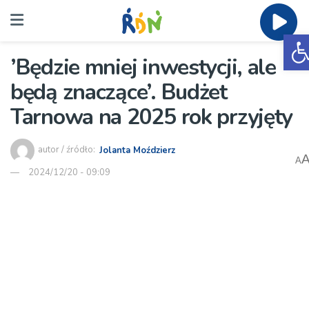
O
’Będzie mniej inwestycji, ale
będą znaczące’. Budżet
Tarnowa na 2025 rok przyjęty
autor / źródło:
Jolanta Moździerz
A
2024/12/20 - 09:09