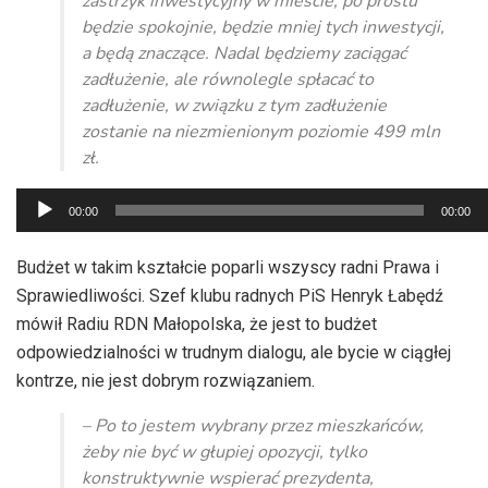
zastrzyk inwestycyjny w mieście, po prostu
będzie spokojnie, będzie mniej tych inwestycji,
a będą znaczące. Nadal będziemy zaciągać
zadłużenie, ale równolegle spłacać to
zadłużenie, w związku z tym zadłużenie
zostanie na niezmienionym poziomie 499 mln
zł.
Odtwarzacz
00:00
00:00
plików
dźwiękowych
Budżet w takim kształcie poparli wszyscy radni Prawa i
Sprawiedliwości. Szef klubu radnych PiS Henryk Łabędź
mówił Radiu RDN Małopolska, że jest to budżet
odpowiedzialności w trudnym dialogu, ale bycie w ciągłej
kontrze, nie jest dobrym rozwiązaniem.
– Po to jestem wybrany przez mieszkańców,
żeby nie być w głupiej opozycji, tylko
konstruktywnie wspierać prezydenta,