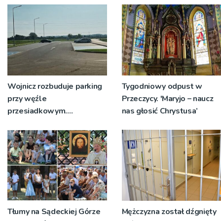
Wojnicz rozbuduje parking
Tygodniowy odpust w
przy węźle
Przeczycy. 'Maryjo – naucz
przesiadkowym.
nas głosić Chrystusa’
Powstanie ponad 60
miejsc
Tłumy na Sądeckiej Górze
Mężczyzna został dźgnięty