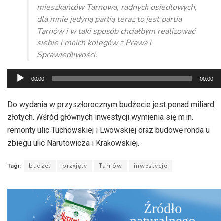
mieszkańców Tarnowa, radnych osiedlowych,
dla mnie jedyną partią teraz to jest partia
Tarnów i w taki sposób chciałbym realizować
siebie i moich kolegów z Prawa i
Sprawiedliwości.
Odtwarzacz
00:00
00:00
plików
dźwiękowych
Do wydania w przyszłorocznym budżecie jest ponad miliard
złotych. Wśród głównych inwestycji wymienia się m.in.
remonty ulic Tuchowskiej i Lwowskiej oraz budowę ronda u
zbiegu ulic Narutowicza i Krakowskiej.
Tagi:
budżet
przyjęty
Tarnów
inwestycje