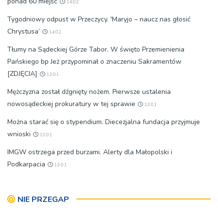
ponad 60 miejsc
14:02
Tygodniowy odpust w Przeczycy. 'Maryjo – naucz nas głosić
Chrystusa’
14:02
Tłumy na Sądeckiej Górze Tabor. W święto Przemienienia
Pańskiego bp Jeż przypominał o znaczeniu Sakramentów
[ZDJĘCIA]
13:01
Mężczyzna został dźgnięty nożem. Pierwsze ustalenia
nowosądeckiej prokuratury w tej sprawie
13:01
Można starać się o stypendium. Diecezjalna fundacja przyjmuje
wnioski
13:01
IMGW ostrzega przed burzami. Alerty dla Małopolski i
Podkarpacia
13:01
NIE PRZEGAP