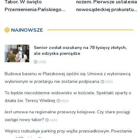
Tabor. W święto
nożem. Pierwsze ustalenia
Przemienienia Pańskiego
nowosądeckiej prokuratury
bp Jeż przypominał o
w tej sprawie
znaczeniu Sakramentów
NAJNOWSZE
[ZDJĘCIA]
Senior został oszukany na 78 tysięcy złotych,
ale odzyska pieniądze
17:05
Budowa basenu w Ptaszkowej opóźni się. Umowa z wykonawcą
wyłonionym w przetargu nie zostanie podpisana
15:03
To będzie niecodzienne widowisko w kościele. Spektakl oparty o
działa św. Teresy Wielkiej
15:03
Jest umowa na regionalne przewozy kolejowe. Czy stare pociągi
zastąpi nowy tabor?
14:02
Wojnicz rozbuduje parking przy węźle przesiadkowym. Powstanie