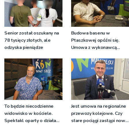
Senior został oszukany na
Budowa basenu w
78 tysięcy złotych, ale
Ptaszkowej opóźni się.
odzyska pieniądze
Umowa z wykonawcą
wyłonionym w przetargu
nie zostanie podpisana
To będzie niecodzienne
Jest umowa na regionalne
widowisko w kościele.
przewozy kolejowe. Czy
Spektakl oparty o działa
stare pociągi zastąpi nowy
św. Teresy Wielkiej
tabor?