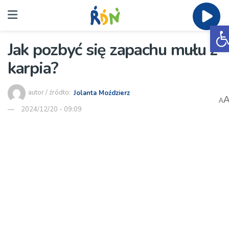
O
Jak pozbyć się zapachu mułu z
karpia?
autor / źródło:
Jolanta Moździerz
A
2024/12/20 - 09:09