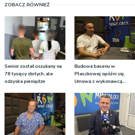
ZOBACZ RÓWNIEŻ
Senior został oszukany na
Budowa basenu w
78 tysięcy złotych, ale
Ptaszkowej opóźni się.
odzyska pieniądze
Umowa z wykonawcą
wyłonionym w przetargu
nie zostanie podpisana