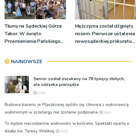
Tłumy na Sądeckiej Górze
Mężczyzna został dźgnięty
Tabor. W święto
nożem. Pierwsze ustalenia
Przemienienia Pańskiego
nowosądeckiej prokuratury
bp Jeż przypominał o
w tej sprawie
znaczeniu Sakramentów
NAJNOWSZE
[ZDJĘCIA]
Senior został oszukany na 78 tysięcy złotych,
ale odzyska pieniądze
17:05
Budowa basenu w Ptaszkowej opóźni się. Umowa z wykonawcą
wyłonionym w przetargu nie zostanie podpisana
15:03
To będzie niecodzienne widowisko w kościele. Spektakl oparty o
działa św. Teresy Wielkiej
15:03