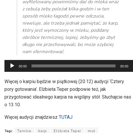
wyfiletowany powinniśmy dać do mleka wraz
z cebulą żeby poleżał kilka godzin i w ten
sposób mleko łagodzi pewne odczucia,
niweluje, ale trzeba jednak pamiętać, że karp,
który jest wymoczony w mleku, poddany
obróbce termicznej, lepiej, żebyśmy go zbyt
długo nie przechowywali, bo może szybciej
nam sfermentować.
Odtwarzacz
00:00
00:00
plików
dźwiękowych
Więcej o karpiu będzie w piątkowej (20.12) audycji ‘Cztery
pory gotowania’. Elżbieta Teper podpowie też, jak
przygotować idealnego karpia na wigilijny stół. Słuchajcie nas
o 13.10.
Więcej audycji znajdziesz
TUTAJ
Tagi:
Tarnów
karp
Elżbieta Teper
muł