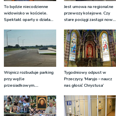
To będzie niecodzienne
Jest umowa na regionalne
widowisko w kościele.
przewozy kolejowe. Czy
Spektakl oparty o działa
stare pociągi zastąpi nowy
św. Teresy Wielkiej
tabor?
Wojnicz rozbuduje parking
Tygodniowy odpust w
przy węźle
Przeczycy. 'Maryjo – naucz
przesiadkowym.
nas głosić Chrystusa’
Powstanie ponad 60
miejsc