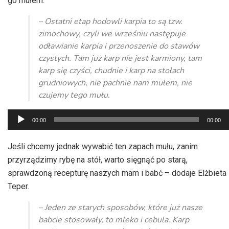
go mułem.
– Ostatni etap hodowli karpia to są tzw.
zimochowy, czyli we wrześniu następuje
odławianie karpia i przenoszenie do stawów
czystych. Tam już karp nie jest karmiony, tam
karp się czyści, chudnie i karp na stołach
grudniowych, nie pachnie nam mułem, nie
czujemy tego mułu.
Odtwarzacz
00:00
00:00
plików
dźwiękowych
Jeśli chcemy jednak wywabić ten zapach mułu, zanim
przyrządzimy rybę na stół, warto sięgnąć po starą,
sprawdzoną recepturę naszych mam i babć – dodaje Elżbieta
Teper.
– Jeden ze starych sposobów, które już nasze
babcie stosowały, to mleko i cebula. Karp