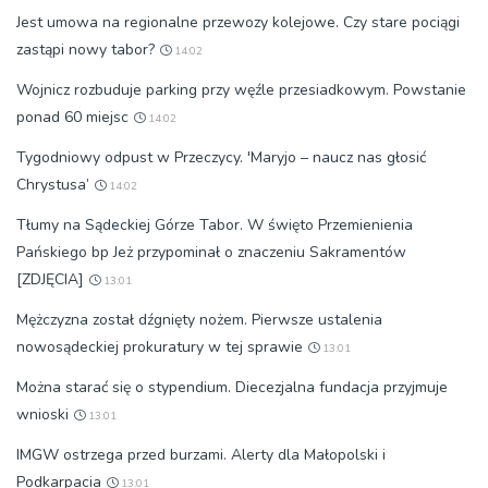
Jest umowa na regionalne przewozy kolejowe. Czy stare pociągi
zastąpi nowy tabor?
14:02
Wojnicz rozbuduje parking przy węźle przesiadkowym. Powstanie
ponad 60 miejsc
14:02
Tygodniowy odpust w Przeczycy. 'Maryjo – naucz nas głosić
Chrystusa’
14:02
Tłumy na Sądeckiej Górze Tabor. W święto Przemienienia
Pańskiego bp Jeż przypominał o znaczeniu Sakramentów
[ZDJĘCIA]
13:01
Mężczyzna został dźgnięty nożem. Pierwsze ustalenia
nowosądeckiej prokuratury w tej sprawie
13:01
Można starać się o stypendium. Diecezjalna fundacja przyjmuje
wnioski
13:01
IMGW ostrzega przed burzami. Alerty dla Małopolski i
Podkarpacia
13:01