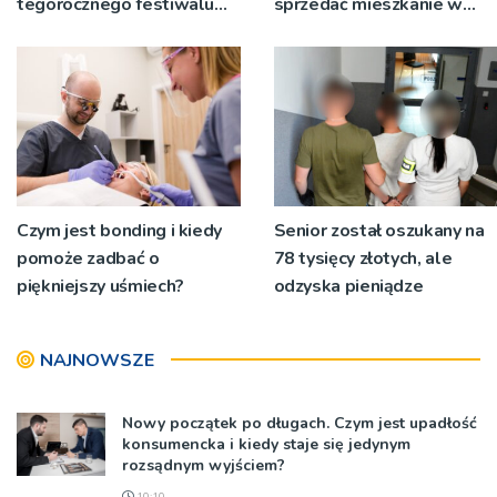
tegorocznego festiwalu
sprzedać mieszkanie w
Talia będą wystawiane w
Krakowie?
niecodziennych
okolicznościach
Czym jest bonding i kiedy
Senior został oszukany na
pomoże zadbać o
78 tysięcy złotych, ale
piękniejszy uśmiech?
odzyska pieniądze
NAJNOWSZE
Nowy początek po długach. Czym jest upadłość
konsumencka i kiedy staje się jedynym
rozsądnym wyjściem?
10:10