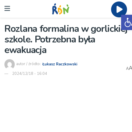
O
Rozlana formalina w gorlickiej
szkole. Potrzebna była
ewakuacja
autor / źródło:
Łukasz Raczkowski
A
2024/12/18 - 16:04