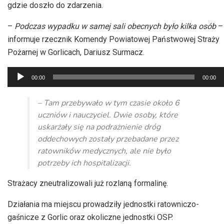
gdzie doszło do zdarzenia.
–
Podczas wypadku w samej sali obecnych było kilka osób
–
informuje rzecznik Komendy Powiatowej Państwowej Straży
Pożarnej w Gorlicach, Dariusz Surmacz.
Odtwarzacz
00:00
00:00
plików
dźwiękowych
– Tam przebywało w tym czasie około 6
uczniów i nauczyciel. Dwie osoby, które
uskarżały się na podrażnienie dróg
oddechowych zostały przebadane przez
ratowników medycznych, ale nie było
potrzeby ich hospitalizacji.
Strażacy zneutralizowali już rozlaną formalinę.
Działania ma miejscu prowadziły jednostki ratowniczo-
gaśnicze z Gorlic oraz okoliczne jednostki OSP.