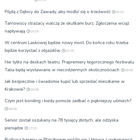
Pójdą z Dębicy do Zawady, aby modlić się o trzeźwość
09:09
Tarnowscy strażacy walczą ze skutkami burz. Zgłoszenia wciąż
napływają
09:09
W centrum Laskowej będzie nowy most. Do końca roku trzeba
będzie korzystać z objazdów
09:09
Nie tylko na deskach teatru. Prapremiery tegorocznego festiwalu
Talia będą wystawiane w niecodziennych okolicznościach
08:08
Jak bezpiecznie i świadomie kupić lub sprzedać mieszkanie w
Krakowie?
08:08
Czym jest bonding i kiedy pomoże zadbać o piękniejszy uśmiech?
08:08
Senior został oszukany na 78 tysięcy złotych, ale odzyska
pieniądze
17:05
Budowa basenu w Ptaszkowej opóźni się. Umowa z wykonawcą