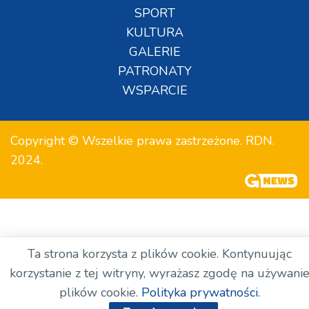
SPORT
KULTURA
GALERIE
PATRONATY
WSPARCIE
Copyright © Wszelkie prawa zastrzeżone. RDN.
2024.
Ta strona korzysta z plików cookie. Kontynuując
korzystanie z tej witryny, wyrażasz zgodę na używani
plików cookie.
Polityka prywatności.