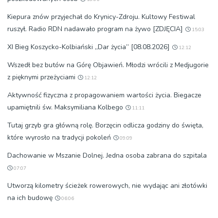
Kiepura znów przyjechał do Krynicy-Zdroju. Kultowy Festiwal
ruszył. Radio RDN nadawało program na żywo [ZDJĘCIA]
15:03
XI Bieg Koszycko-Kolbiański „Dar życia” [08.08.2026]
12:12
Wszedł bez butów na Górę Objawień. Młodzi wrócili z Medjugorie
z pięknymi przeżyciami
12:12
Aktywność fizyczna z propagowaniem wartości życia. Biegacze
upamiętnili św. Maksymiliana Kolbego
11:11
Tutaj grzyb gra główną rolę. Borzęcin odlicza godziny do święta,
które wyrosło na tradycji pokoleń
09:09
Dachowanie w Mszanie Dolnej. Jedna osoba zabrana do szpitala
07:07
Utworzą kilometry ścieżek rowerowych, nie wydając ani złotówki
na ich budowę
06:06