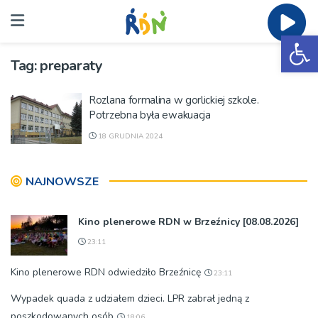
Ot
Tag:
preparaty
Rozlana formalina w gorlickiej szkole.
Potrzebna była ewakuacja
18 GRUDNIA 2024
NAJNOWSZE
Kino plenerowe RDN w Brzeźnicy [08.08.2026]
23:11
Kino plenerowe RDN odwiedziło Brzeźnicę
23:11
Wypadek quada z udziałem dzieci. LPR zabrał jedną z
poszkodowanych osób
18:06