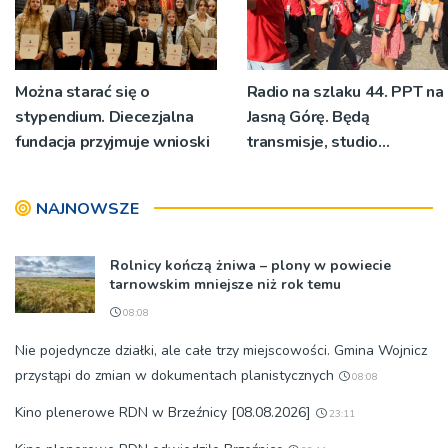
Można starać się o
Radio na szlaku 44. PPT na
stypendium. Diecezjalna
Jasną Górę. Będą
fundacja przyjmuje wnioski
transmisje, studio
pielgrzymkowe,
pozdrowienia
NAJNOWSZE
Rolnicy kończą żniwa – plony w powiecie
tarnowskim mniejsze niż rok temu
08:08
Nie pojedyncze działki, ale całe trzy miejscowości. Gmina Wojnicz
przystąpi do zmian w dokumentach planistycznych
08:08
Kino plenerowe RDN w Brzeźnicy [08.08.2026]
23:11