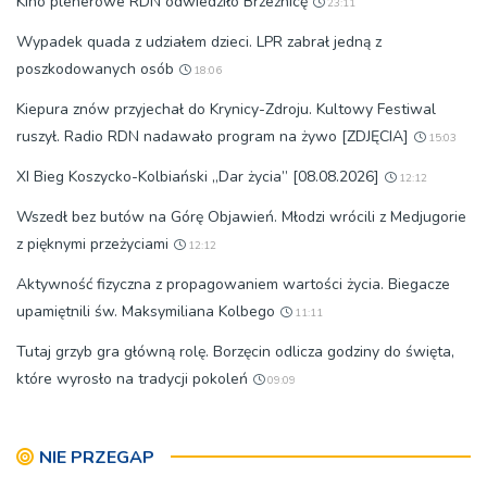
Kino plenerowe RDN odwiedziło Brzeźnicę
23:11
Wypadek quada z udziałem dzieci. LPR zabrał jedną z
poszkodowanych osób
18:06
Kiepura znów przyjechał do Krynicy-Zdroju. Kultowy Festiwal
ruszył. Radio RDN nadawało program na żywo [ZDJĘCIA]
15:03
XI Bieg Koszycko-Kolbiański „Dar życia” [08.08.2026]
12:12
Wszedł bez butów na Górę Objawień. Młodzi wrócili z Medjugorie
z pięknymi przeżyciami
12:12
Aktywność fizyczna z propagowaniem wartości życia. Biegacze
upamiętnili św. Maksymiliana Kolbego
11:11
Tutaj grzyb gra główną rolę. Borzęcin odlicza godziny do święta,
które wyrosło na tradycji pokoleń
09:09
NIE PRZEGAP