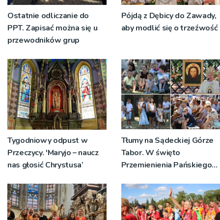
Ostatnie odliczanie do
Pójdą z Dębicy do Zawady,
PPT. Zapisać można się u
aby modlić się o trzeźwość
przewodników grup
Tygodniowy odpust w
Tłumy na Sądeckiej Górze
Przeczycy. 'Maryjo – naucz
Tabor. W święto
nas głosić Chrystusa’
Przemienienia Pańskiego
bp Jeż przypominał o
znaczeniu Sakramentów
[ZDJĘCIA]