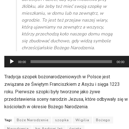
żłóbku, ale żeby też mieć swoją szopkę w
mieszkaniu, w domu lub na zewnątrz, w
ogrodzie. To jest też przejaw naszej wiary,
którą ujawniamy na zewnątrz a wszyscy,
którzy przechodzą koło naszego domu mogą
się zbudować duchowo, gdy widzą symbole
chrześcijańskie Bożego Narodzenia.
Odtwarzacz
00:00
00:00
plików
dźwiękowych
Tradycja szopek bożonarodzeniowych w Polsce jest
związana ze Świętym Franciszkiem z Asyżu i sięga 1223
roku. Pierwsze szopki były tworzone jako żywe
przedstawienia sceny narodzin Jezusa, które odbywały się w
kościołach w okresie Bożego Narodzenia.
Tagi:
Boże Narodzenie
szopka
Wigilia
Bożego
Narodzenia
bp Andrzej Jeż
święta