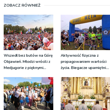
ZOBACZ RÓWNIEŻ
Wszedł bez butów na Górę
Aktywność fizyczna z
Objawień. Młodzi wrócili z
propagowaniem wartości
Medjugorie z pięknymi
życia. Biegacze upamiętnili
przeżyciami
św. Maksymiliana Kolbego