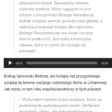
śpiewaniem kolęd. Zauważamy dziwne,
świeckie tradycje, które rugują to co jest
istotne z uroczystości Bożego Narodzenia.
Jednak religijny wymiar pozwala nam głębiej, z
radością przeżywać święta. Bez tajemnicy
Bożego Narodzenia nie ma świąt i to chce
mocno podkreślić. Jest tylko komercyjna
zabawa, która w sumie do niczego nie
prowadzi.
Odtwarzacz
00:00
00:00
plików
dźwiękowych
Biskup tarnowski Andrzej Jeż kolejny raz przygotowuje
szopkę na terenie swojego rodzinnego domu w Limanowej.
Jak mówi, w tym roku współuczestniczy w tych pracach.
– Wykonałem pewne prace wstępne, które są
podstawą do wybudowania szopki. Zachęcam
dorosłych i dzieci, aby była modlitwa przy