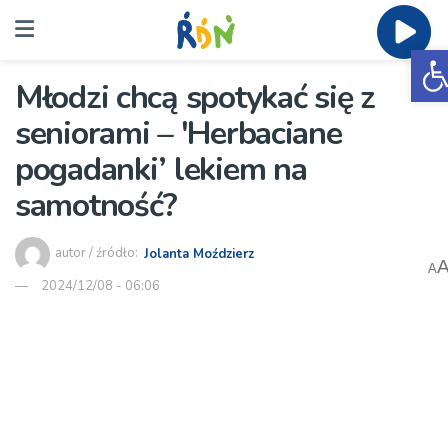
O
Młodzi chcą spotykać się z
seniorami – 'Herbaciane
pogadanki’ lekiem na
samotność?
autor / źródło:
Jolanta Moździerz
A
2024/12/08 - 06:06