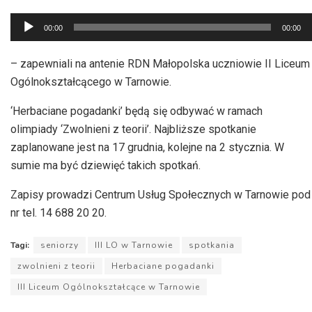
Odtwarzacz
00:00
00:00
plików
dźwiękowych
– zapewniali na antenie RDN Małopolska uczniowie II Liceum
Ogólnokształcącego w Tarnowie.
‘Herbaciane pogadanki’ będą się odbywać w ramach
olimpiady ‘Zwolnieni z teorii’. Najbliższe spotkanie
zaplanowane jest na 17 grudnia, kolejne na 2 stycznia. W
sumie ma być dziewięć takich spotkań.
Zapisy prowadzi Centrum Usług Społecznych w Tarnowie pod
nr tel. 14 688 20 20.
Tagi:
seniorzy
III LO w Tarnowie
spotkania
zwolnieni z teorii
Herbaciane pogadanki
III Liceum Ogólnokształcące w Tarnowie