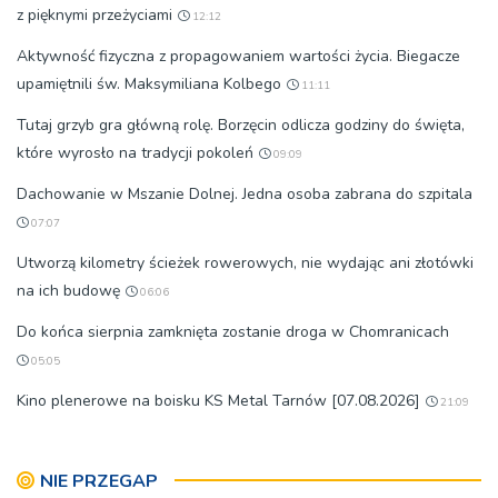
z pięknymi przeżyciami
12:12
Aktywność fizyczna z propagowaniem wartości życia. Biegacze
upamiętnili św. Maksymiliana Kolbego
11:11
Tutaj grzyb gra główną rolę. Borzęcin odlicza godziny do święta,
które wyrosło na tradycji pokoleń
09:09
Dachowanie w Mszanie Dolnej. Jedna osoba zabrana do szpitala
07:07
Utworzą kilometry ścieżek rowerowych, nie wydając ani złotówki
na ich budowę
06:06
Do końca sierpnia zamknięta zostanie droga w Chomranicach
05:05
Kino plenerowe na boisku KS Metal Tarnów [07.08.2026]
21:09
NIE PRZEGAP