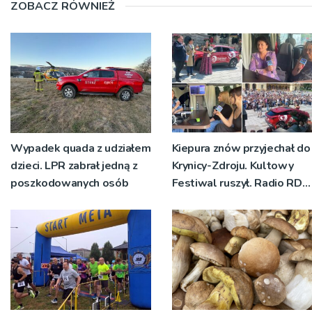
ZOBACZ RÓWNIEŻ
Wypadek quada z udziałem
Kiepura znów przyjechał do
dzieci. LPR zabrał jedną z
Krynicy-Zdroju. Kultowy
poszkodowanych osób
Festiwal ruszył. Radio RDN
nadawało program na
żywo [ZDJĘCIA]