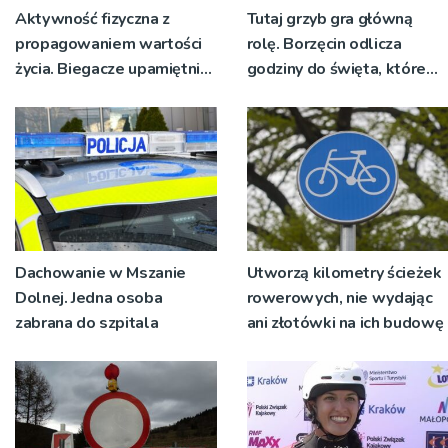
Aktywność fizyczna z
Tutaj grzyb gra główną
propagowaniem wartości
rolę. Borzęcin odlicza
życia. Biegacze upamiętnili
godziny do święta, które
św. Maksymiliana Kolbego
wyrosło na tradycji
pokoleń
Dachowanie w Mszanie
Utworzą kilometry ścieżek
Dolnej. Jedna osoba
rowerowych, nie wydając
zabrana do szpitala
ani złotówki na ich budowę