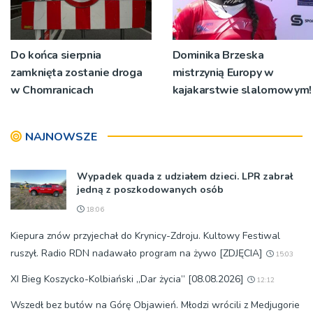
Do końca sierpnia
Dominika Brzeska
zamknięta zostanie droga
mistrzynią Europy w
w Chomranicach
kajakarstwie slalomowym!
NAJNOWSZE
Wypadek quada z udziałem dzieci. LPR zabrał
jedną z poszkodowanych osób
18:06
Kiepura znów przyjechał do Krynicy-Zdroju. Kultowy Festiwal
ruszył. Radio RDN nadawało program na żywo [ZDJĘCIA]
15:03
XI Bieg Koszycko-Kolbiański „Dar życia” [08.08.2026]
12:12
Wszedł bez butów na Górę Objawień. Młodzi wrócili z Medjugorie