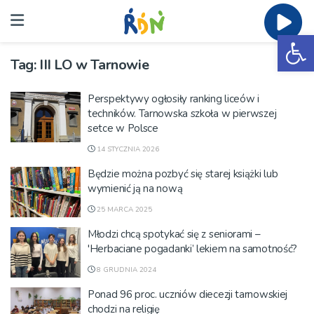
Ot
Tag:
III LO w Tarnowie
Perspektywy ogłosiły ranking liceów i
techników. Tarnowska szkoła w pierwszej
setce w Polsce
14 STYCZNIA 2026
Będzie można pozbyć się starej książki lub
wymienić ją na nową
25 MARCA 2025
Młodzi chcą spotykać się z seniorami –
'Herbaciane pogadanki’ lekiem na samotność?
8 GRUDNIA 2024
Ponad 96 proc. uczniów diecezji tarnowskiej
chodzi na religię