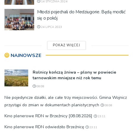
14 STYCZNIA 2024
Młodzi pojechali do Medziugorie. Będą modlić
się o pokój
24 LIPCA 2023
POKAŻ WIĘCEJ
NAJNOWSZE
Rolnicy kończą żniwa – plony w powiecie
tarnowskim mniejsze niż rok temu
08:08
Nie pojedyncze działki, ale całe trzy miejscowości. Gmina Wojnicz
przystąpi do zmian w dokumentach planistycznych
08:08
Kino plenerowe RDN w Brzeźnicy [08.08.2026]
23:11
Kino plenerowe RDN odwiedziło Brzeźnicę
23:11