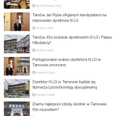
26 LISTOPADA 2024
Tarnów. Jan Ryba oficjalnym kandydatem na
stanowisko dyrektora III LO
14 MAJA 2024
Tarnów. Kto zostanie dyrektorem III LO i Pałacu
Młodzieży?
14 MAJA 2024
Postępowanie wobec dyrektora III LO w
Tarnowie umorzone
5 MARCA 2024
Dyrektor III LO w Tarnowie będzie się
tłumaczyć przed komisją dyscyplinarną
4 MARCA 2024
Znamy najlepsze szkoły średnie w Tarnowie.
Kto na podium?