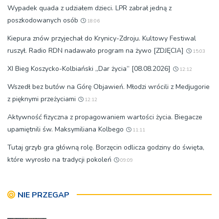
Wypadek quada z udziałem dzieci. LPR zabrał jedną z
poszkodowanych osób
18:06
Kiepura znów przyjechał do Krynicy-Zdroju. Kultowy Festiwal
ruszył. Radio RDN nadawało program na żywo [ZDJĘCIA]
15:03
XI Bieg Koszycko-Kolbiański „Dar życia” [08.08.2026]
12:12
Wszedł bez butów na Górę Objawień. Młodzi wrócili z Medjugorie
z pięknymi przeżyciami
12:12
Aktywność fizyczna z propagowaniem wartości życia. Biegacze
upamiętnili św. Maksymiliana Kolbego
11:11
Tutaj grzyb gra główną rolę. Borzęcin odlicza godziny do święta,
które wyrosło na tradycji pokoleń
09:09
NIE PRZEGAP