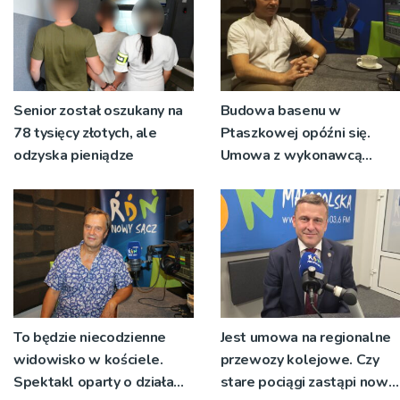
Senior został oszukany na
Budowa basenu w
78 tysięcy złotych, ale
Ptaszkowej opóźni się.
odzyska pieniądze
Umowa z wykonawcą
wyłonionym w przetargu
nie zostanie podpisana
To będzie niecodzienne
Jest umowa na regionalne
widowisko w kościele.
przewozy kolejowe. Czy
Spektakl oparty o działa
stare pociągi zastąpi nowy