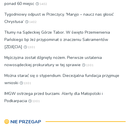
ponad 60 miejsc
14:02
Tygodniowy odpust w Przeczycy. 'Maryjo – naucz nas głosić
Chrystusa’
14:02
Tłumy na Sądeckiej Górze Tabor. W święto Przemienienia
Pańskiego bp Jeż przypominał o znaczeniu Sakramentów
[ZDJĘCIA]
13:01
Mężczyzna został dźgnięty nożem. Pierwsze ustalenia
nowosądeckiej prokuratury w tej sprawie
13:01
Można starać się o stypendium. Diecezjalna fundacja przyjmuje
wnioski
13:01
IMGW ostrzega przed burzami. Alerty dla Małopolski i
Podkarpacia
13:01
NIE PRZEGAP