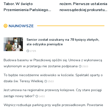
Tabor. W święto
nożem. Pierwsze ustalenia
Przemienienia Pańskiego
nowosądeckiej prokuratury
bp Jeż przypominał o
w tej sprawie
znaczeniu Sakramentów
NAJNOWSZE
[ZDJĘCIA]
Senior został oszukany na 78 tysięcy złotych,
ale odzyska pieniądze
17:05
Budowa basenu w Ptaszkowej opóźni się. Umowa z wykonawcą
wyłonionym w przetargu nie zostanie podpisana
15:03
To będzie niecodzienne widowisko w kościele. Spektakl oparty o
działa św. Teresy Wielkiej
15:03
Jest umowa na regionalne przewozy kolejowe. Czy stare pociągi
zastąpi nowy tabor?
14:02
Wojnicz rozbuduje parking przy węźle przesiadkowym. Powstanie