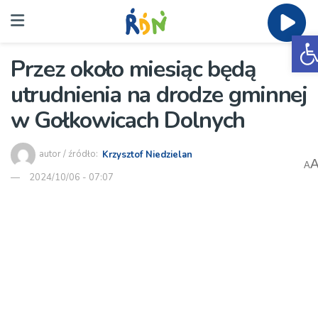
O
Przez około miesiąc będą
utrudnienia na drodze gminnej
w Gołkowicach Dolnych
autor / źródło:
Krzysztof Niedzielan
A
2024/10/06 - 07:07