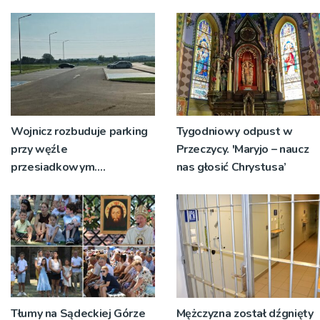
św. Teresy Wielkiej
tabor?
Wojnicz rozbuduje parking
Tygodniowy odpust w
przy węźle
Przeczycy. 'Maryjo – naucz
przesiadkowym.
nas głosić Chrystusa’
Powstanie ponad 60
miejsc
Tłumy na Sądeckiej Górze
Mężczyzna został dźgnięty