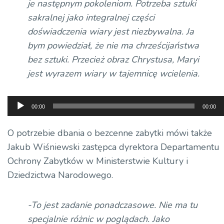
je następnym pokoleniom. Potrzeba sztuki
sakralnej jako integralnej części
doświadczenia wiary jest niezbywalna. Ja
bym powiedział, że nie ma chrześcijaństwa
bez sztuki. Przecież obraz Chrystusa, Maryi
jest wyrazem wiary w tajemnicę wcielenia.
Odtwarzacz
00:00
00:00
plików
dźwiękowych
O potrzebie dbania o bezcenne zabytki mówi także
Jakub Wiśniewski zastępca dyrektora Departamentu
Ochrony Zabytków w Ministerstwie Kultury i
Dziedzictwa Narodowego.
-To jest zadanie ponadczasowe. Nie ma tu
specjalnie różnic w poglądach. Jako