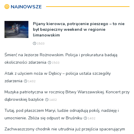
NAJNOWSZE
Pijany kierowca, potrącenie pieszego – to nie
był bezpieczny weekend w regionie
limanowskim
15:03
Śmierć na Jeziorze Rożnowskim. Policja i prokuratura badają
okoliczności zdarzenia
15:03
Atak z użyciem noża w Dębicy – policja ustala szczegóły
zdarzenia
14:02
Muzyka patriotyczna w rocznicę Bitwy Warszawskiej. Koncert przy
dąbrowskiej bazylice
14:02
Tutaj, pod płaszczem Maryi, ludzie odnajdują pokój, nadzieję i
umocnienie. Zbliża się odpust w Bruśniku
14:02
Zachwaszczony chodnik nie utrudnia już przejścia spacerującym