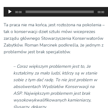
Odtwarzacz
00:00
00:00
plików
dźwiękowych
Ta praca nie ma końca, jest rozłożona na pokolenia –
tak o konserwacji dzieł sztuki mówi wiceprezes
zarządu głównego Stowarzyszenia Konserwatorów
Zabytków. Roman Marcinek podkreśla, że jednym z
problemów jest brak specjalistów.
– Coraz większym problemem jest to, że
kształcimy za mało ludzi, którzy są w stanie
sobie z tym dać radę. To nie jest problem w
absolwentach Wydziałów Konserwacji na
ASP. Największym problemem jest brak
wysokowykwalifikowanych kamieniarzy,
ślusarzy, dekarzy.