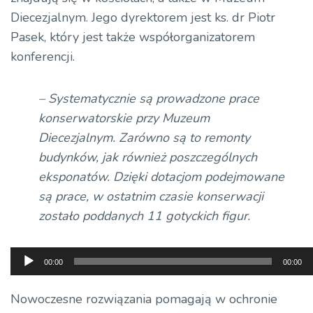
Diecezjalnym. Jego dyrektorem jest ks. dr Piotr
Pasek, który jest także współorganizatorem
konferencji.
– Systematycznie są prowadzone prace
konserwatorskie przy Muzeum
Diecezjalnym. Zarówno są to remonty
budynków, jak również poszczególnych
eksponatów. Dzięki dotacjom podejmowane
są prace, w ostatnim czasie konserwacji
zostało poddanych 11 gotyckich figur.
Odtwarzacz
00:00
00:00
plików
dźwiękowych
Nowoczesne rozwiązania pomagają w ochronie