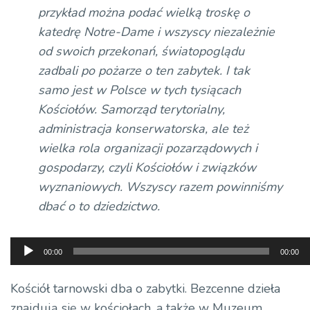
przykład można podać wielką troskę o
katedrę Notre-Dame i wszyscy niezależnie
od swoich przekonań, światopoglądu
zadbali po pożarze o ten zabytek. I tak
samo jest w Polsce w tych tysiącach
Kościołów. Samorząd terytorialny,
administracja konserwatorska, ale też
wielka rola organizacji pozarządowych i
gospodarzy, czyli Kościołów i związków
wyznaniowych. Wszyscy razem powinniśmy
dbać o to dziedzictwo.
Odtwarzacz
00:00
00:00
plików
dźwiękowych
Kościół tarnowski dba o zabytki. Bezcenne dzieła
znajdują się w kościołach, a także w Muzeum