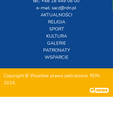
tel.: +48 18 449 06 00
e-mail: sacz@rdn.pl
AKTUALNOŚCI
RELIGIA
SPORT
KULTURA
GALERIE
PATRONATY
WSPARCIE
Copyright © Wszelkie prawa zastrzeżone. RDN.
2024.