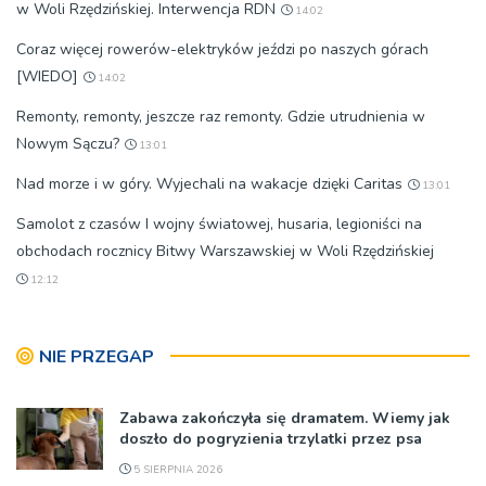
w Woli Rzędzińskiej. Interwencja RDN
14:02
Coraz więcej rowerów-elektryków jeździ po naszych górach
[WIEDO]
14:02
Remonty, remonty, jeszcze raz remonty. Gdzie utrudnienia w
Nowym Sączu?
13:01
Nad morze i w góry. Wyjechali na wakacje dzięki Caritas
13:01
Samolot z czasów I wojny światowej, husaria, legioniści na
obchodach rocznicy Bitwy Warszawskiej w Woli Rzędzińskiej
12:12
NIE PRZEGAP
Zabawa zakończyła się dramatem. Wiemy jak
doszło do pogryzienia trzylatki przez psa
5 SIERPNIA 2026