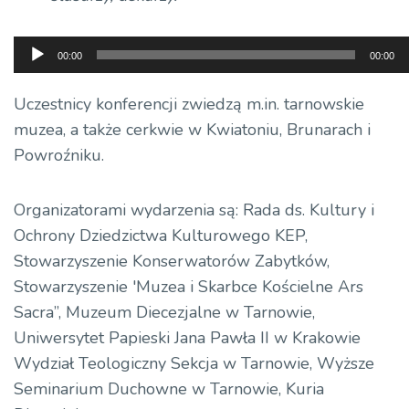
Odtwarzacz
00:00
00:00
plików
dźwiękowych
Uczestnicy konferencji zwiedzą m.in. tarnowskie
muzea, a także cerkwie w Kwiatoniu, Brunarach i
Powroźniku.
Organizatorami wydarzenia są: Rada ds. Kultury i
Ochrony Dziedzictwa Kulturowego KEP,
Stowarzyszenie Konserwatorów Zabytków,
Stowarzyszenie 'Muzea i Skarbce Kościelne Ars
Sacra”, Muzeum Diecezjalne w Tarnowie,
Uniwersytet Papieski Jana Pawła II w Krakowie
Wydział Teologiczny Sekcja w Tarnowie, Wyższe
Seminarium Duchowne w Tarnowie, Kuria