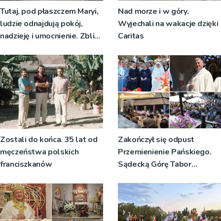
Tutaj, pod płaszczem Maryi,
Nad morze i w góry.
ludzie odnajdują pokój,
Wyjechali na wakacje dzięki
nadzieję i umocnienie. Zbliża
Caritas
się odpust w Bruśniku
Zostali do końca. 35 lat od
Zakończył się odpust
męczeństwa polskich
Przemienienie Pańskiego.
franciszkanów
Sądecką Górę Tabor
odwiedziły tłumy
pielgrzymów