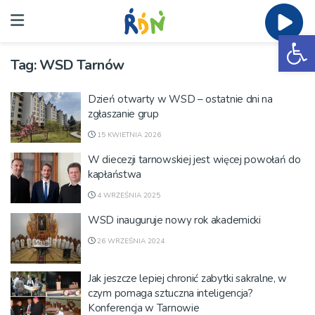
Ot
Tag:
WSD Tarnów
Dzień otwarty w WSD – ostatnie dni na
zgłaszanie grup
15 KWIETNIA 2026
W diecezji tarnowskiej jest więcej powołań do
kapłaństwa
4 WRZEŚNIA 2025
WSD inauguruje nowy rok akademicki
26 WRZEŚNIA 2024
Jak jeszcze lepiej chronić zabytki sakralne, w
czym pomaga sztuczna inteligencja?
Konferencja w Tarnowie