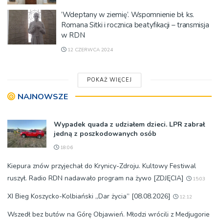
’Wdeptany w ziemię’. Wspomnienie bł. ks.
Romana Sitki i rocznica beatyfikacji – transmisja
w RDN
12 CZERWCA 2024
POKAŻ WIĘCEJ
NAJNOWSZE
Wypadek quada z udziałem dzieci. LPR zabrał
jedną z poszkodowanych osób
18:06
Kiepura znów przyjechał do Krynicy-Zdroju. Kultowy Festiwal
ruszył. Radio RDN nadawało program na żywo [ZDJĘCIA]
15:03
XI Bieg Koszycko-Kolbiański „Dar życia” [08.08.2026]
12:12
Wszedł bez butów na Górę Objawień. Młodzi wrócili z Medjugorie