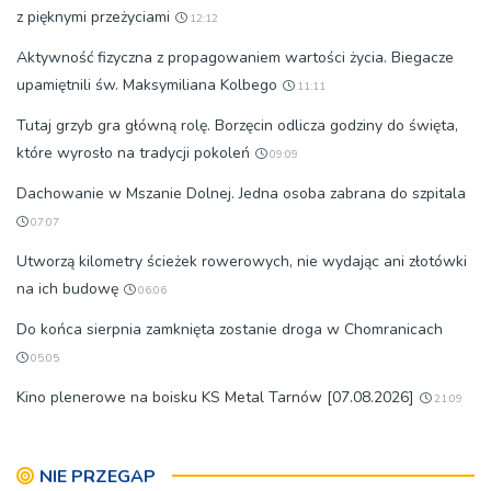
z pięknymi przeżyciami
12:12
Aktywność fizyczna z propagowaniem wartości życia. Biegacze
upamiętnili św. Maksymiliana Kolbego
11:11
Tutaj grzyb gra główną rolę. Borzęcin odlicza godziny do święta,
które wyrosło na tradycji pokoleń
09:09
Dachowanie w Mszanie Dolnej. Jedna osoba zabrana do szpitala
07:07
Utworzą kilometry ścieżek rowerowych, nie wydając ani złotówki
na ich budowę
06:06
Do końca sierpnia zamknięta zostanie droga w Chomranicach
05:05
Kino plenerowe na boisku KS Metal Tarnów [07.08.2026]
21:09
NIE PRZEGAP