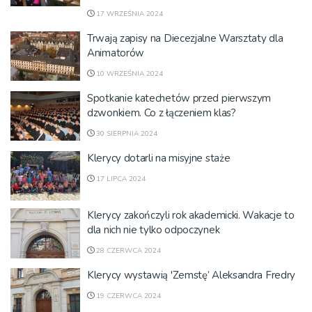
17 WRZEŚNIA 2024
Trwają zapisy na Diecezjalne Warsztaty dla
Animatorów
10 WRZEŚNIA 2024
Spotkanie katechetów przed pierwszym
dzwonkiem. Co z łączeniem klas?
30 SIERPNIA 2024
Klerycy dotarli na misyjne staże
17 LIPCA 2024
Klerycy zakończyli rok akademicki. Wakacje to
dla nich nie tylko odpoczynek
28 CZERWCA 2024
Klerycy wystawią 'Zemstę’ Aleksandra Fredry
19 CZERWCA 2024