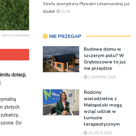
Strefa zewnętrzna Pływalni Limanowskiej już
działa!
16:04
ne, Gmina Limanowa
NIE PRZEGAP
Budowa domu w
szczerym polu? W
Gręboszowie to już
nie przejdzie
itu dotacji,
2 SIERPNIA 2026
.
Rodziny
wielodzietne z
ksymalną
Małopolski mogą
n złotych.
wziąć udział w
eszkańcy,
turnusie
ększona. Do
terapeutycznym
29 LIPCA 2026