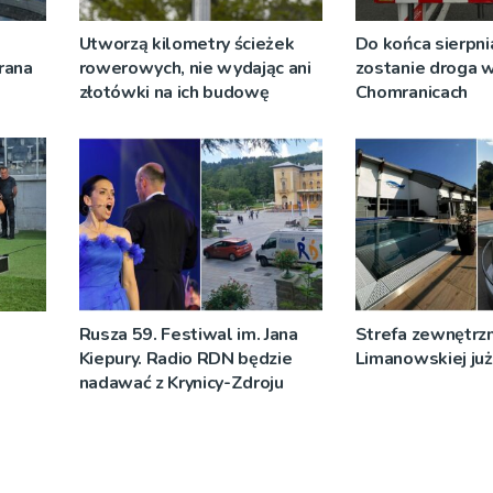
Utworzą kilometry ścieżek
Do końca sierpni
rana
rowerowych, nie wydając ani
zostanie droga 
złotówki na ich budowę
Chomranicach
Rusza 59. Festiwal im. Jana
Strefa zewnętrz
Kiepury. Radio RDN będzie
Limanowskiej już 
nadawać z Krynicy-Zdroju