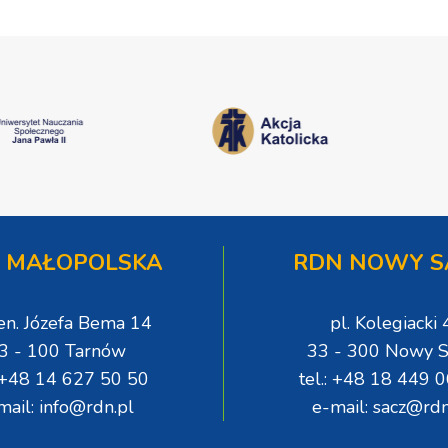
 MAŁOPOLSKA
RDN NOWY S
gen. Józefa Bema 14
pl. Kolegiacki 
3 - 100 Tarnów
33 - 300 Nowy S
: +48 14 627 50 50
tel.: +48 18 449 
mail: info@rdn.pl
e-mail: sacz@rdn