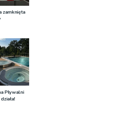
a zamknięta
w
na Pływalni
działa!