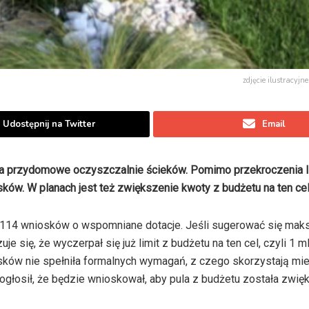
zdjęcie ilustracyj
Udostępnij na Twitter
Email
 przydomowe oczyszczalnie ścieków. Pomimo przekroczenia lim
ów. W planach jest też zwiększenie kwoty z budżetu na ten cel
ż 114 wniosków o wspomniane dotacje. Jeśli sugerować się ma
je się, że wyczerpał się już limit z budżetu na ten cel, czyli 1 ml
osków nie spełniła formalnych wymagań, z czego skorzystają mi
jt ogłosił, że będzie wnioskował, aby pula z budżetu została zwi