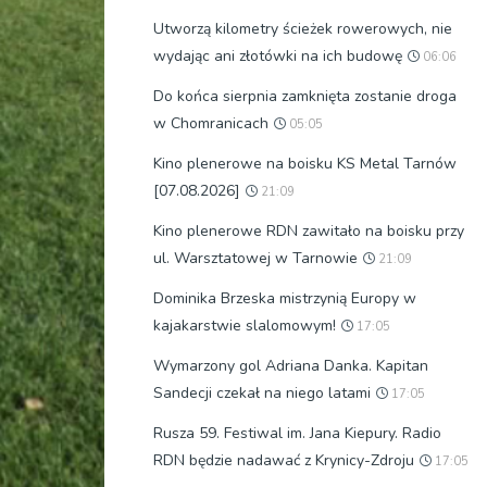
Utworzą kilometry ścieżek rowerowych, nie
wydając ani złotówki na ich budowę
06:06
Do końca sierpnia zamknięta zostanie droga
w Chomranicach
05:05
Kino plenerowe na boisku KS Metal Tarnów
[07.08.2026]
21:09
Kino plenerowe RDN zawitało na boisku przy
ul. Warsztatowej w Tarnowie
21:09
Dominika Brzeska mistrzynią Europy w
kajakarstwie slalomowym!
17:05
Wymarzony gol Adriana Danka. Kapitan
Sandecji czekał na niego latami
17:05
Rusza 59. Festiwal im. Jana Kiepury. Radio
RDN będzie nadawać z Krynicy-Zdroju
17:05