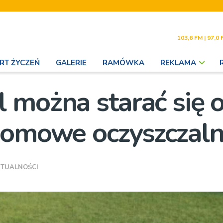
103,6 FM | 97,0 
RT ŻYCZEŃ
GALERIE
RAMÓWKA
REKLAMA
 można starać się 
domowe oczyszczaln
TUALNOŚCI