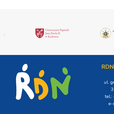
RDN
ul. 
3
tel.
e-