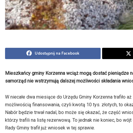
Udostępnij na Facebook
Mieszkańcy gminy Korzenna wciąż mogą dostać pieniądze na
samorząd nie wstrzymują dalszej możliwości składania wniosk
W niecałe dwa miesiące do Urzędu Gminy Korzenna trafiło a
możliwością finansowania, czyli kwotą 10 tys. złotych, to okazu
Nabór będzie trwał nadal, bo może się okazać, że część wni
którzy trafili na listę rezerwową. To jednak nie koniec, bo wó
Rady Gminy trafił już wniosek w tej sprawie.