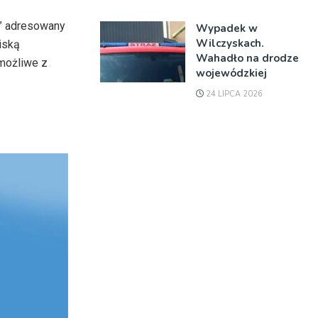
a” adresowany
Wypadek w
Wilczyskach.
iską
Wahadło na drodze
emożliwe z
wojewódzkiej
24 LIPCA 2026