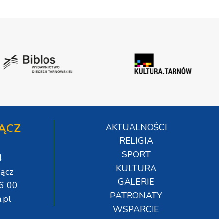
ĄCZ
AKTUALNOŚCI
RELIGIA
SPORT
4
KULTURA
ącz
GALERIE
06 00
PATRONATY
.pl
WSPARCIE