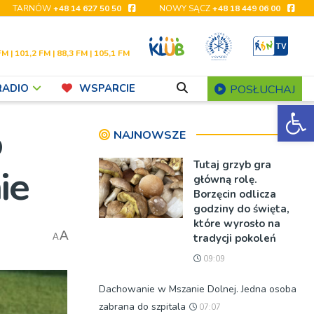
TARNÓW
+48 14 627 50 50
NOWY SĄCZ
+48 18 449 06 00
FM | 101,2 FM | 88,3 FM | 105,1 FM
RADIO
WSPARCIE
POSŁUCHAJ
Ot
o
NAJNOWSZE
Tutaj grzyb gra
ie
główną rolę.
Borzęcin odlicza
godziny do święta,
które wyrosło na
A
tradycji pokoleń
A
09:09
Dachowanie w Mszanie Dolnej. Jedna osoba
zabrana do szpitala
07:07