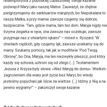
redemptorysta z pobliskiej Lubaszowej. Swoje kazanie
poświęcił Maryi jako naszej Matce. Zauważył, że chętnie
pielgrzymujemy do sanktuariów maryjnych, bo Niepokalana to
nasza Matka, a przy mamie zawsze czujemy się dobrze,
bezpiecznie. 'Tam, gdzie mama, tam też dom. Maryja nigdy nie
trzyma zegarka w ręce, ona zawsze nas oczekuje, zawsze
przyjmuje nas z otwartymi rękami” – mówił o. Ryszard. 'W
chwilach ciężkich, gdy czujemy lęk, zawsze uciekamy się do
mamy. Szukamy pomocy, tak jak w modlitwie 'Pod Twoją
Obronę”, bo Ona, Maryja, ma ten niezwykły płaszcz, pod który
każdy się schowa, uchroni się od złego (…). Testamentem
Jezusa z Krzyża były słowa: «Weź Maryję do domu». Wielkim
zagrożeniem dla wiary jest życie bez Maryi, bo wtedy
jesteśmy popychani jak liście na wietrze. (…) Idźmy z Nią a na
pewno wygramy!” – zakończył swoje kazanie.