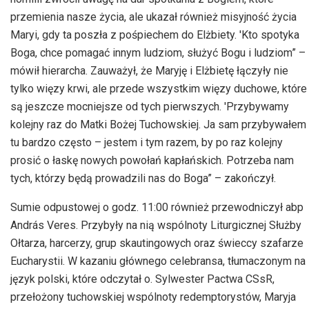
przemienia nasze życia, ale ukazał również misyjność życia
Maryi, gdy ta poszła z pośpiechem do Elżbiety. 'Kto spotyka
Boga, chce pomagać innym ludziom, służyć Bogu i ludziom” –
mówił hierarcha. Zauważył, że Maryję i Elżbietę łączyły nie
tylko więzy krwi, ale przede wszystkim więzy duchowe, które
są jeszcze mocniejsze od tych pierwszych. 'Przybywamy
kolejny raz do Matki Bożej Tuchowskiej. Ja sam przybywałem
tu bardzo często – jestem i tym razem, by po raz kolejny
prosić o łaskę nowych powołań kapłańskich. Potrzeba nam
tych, którzy będą prowadzili nas do Boga” – zakończył.
Sumie odpustowej o godz. 11:00 również przewodniczył abp
András Veres. Przybyły na nią wspólnoty Liturgicznej Służby
Ołtarza, harcerzy, grup skautingowych oraz świeccy szafarze
Eucharystii. W kazaniu głównego celebransa, tłumaczonym na
język polski, które odczytał o. Sylwester Pactwa CSsR,
przełożony tuchowskiej wspólnoty redemptorystów, Maryja