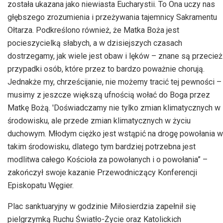
została ukazana jako niewiasta Eucharystii. To Ona uczy nas
głębszego zrozumienia i przeżywania tajemnicy Sakramentu
Ołtarza. Podkreślono również, że Matka Boża jest
pocieszycielką słabych, a w dzisiejszych czasach
dostrzegamy, jak wiele jest obaw i lęków – znane są przecież
przypadki osób, które przez to bardzo poważnie chorują.
Jednakże my, chrześcijanie, nie możemy tracić tej pewności –
musimy z jeszcze większą ufnością wołać do Boga przez
Matkę Bożą. 'Doświadczamy nie tylko zmian klimatycznych w
środowisku, ale przede zmian klimatycznych w życiu
duchowym. Młodym ciężko jest wstąpić na drogę powołania w
takim środowisku, dlatego tym bardziej potrzebna jest
modlitwa całego Kościoła za powołanych i o powołania” –
zakończył swoje kazanie Przewodniczący Konferencji
Episkopatu Węgier.
Plac sanktuaryjny w godzinie Miłosierdzia zapełnił się
pielgrzymką Ruchu Światło-Życie oraz Katolickich