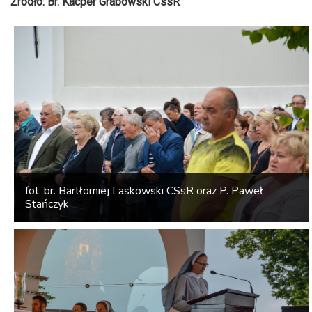
Źródło: Br. Kacper Grabowski CssR
fot. br. Bartłomiej Laskowski CSsR oraz P. Paweł
Stańczyk