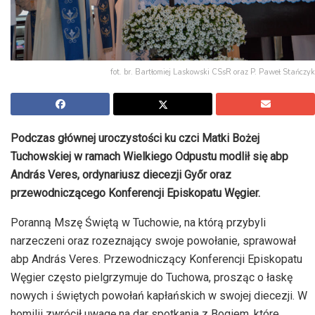
fot. br. Bartłomiej Laskowski CSsR oraz P. Paweł Stańczyk
Podczas głównej uroczystości ku czci Matki Bożej
Tuchowskiej w ramach Wielkiego Odpustu modlił się abp
András Veres, ordynariusz diecezji Győr oraz
przewodniczącego Konferencji Episkopatu Węgier.
Poranną Mszę Świętą w Tuchowie, na którą przybyli
narzeczeni oraz rozeznający swoje powołanie, sprawował
abp András Veres. Przewodniczący Konferencji Episkopatu
Węgier często pielgrzymuje do Tuchowa, prosząc o łaskę
nowych i świętych powołań kapłańskich w swojej diecezji. W
homilii zwrócił uwagę na dar spotkania z Bogiem, które