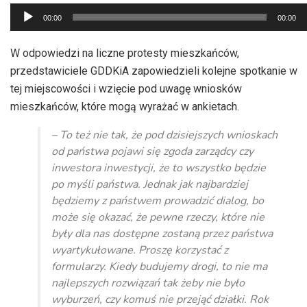
Odtwarzacz
00:00
00:00
plików
dźwiękowych
W odpowiedzi na liczne protesty mieszkańców,
przedstawiciele GDDKiA zapowiedzieli kolejne spotkanie w
tej miejscowości i wzięcie pod uwagę wniosków
mieszkańców, które mogą wyrażać w ankietach.
– To też nie tak, że pod dzisiejszych wnioskach
od państwa pojawi się zgoda zarządcy czy
inwestora inwestycji, że to wszystko będzie
po myśli państwa. Jednak jak najbardziej
będziemy z państwem prowadzić dialog, bo
może się okazać, że pewne rzeczy, które nie
były dla nas dostępne zostaną przez państwa
wyartykułowane. Proszę korzystać z
formularzy. Kiedy budujemy drogi, to nie ma
najlepszych rozwiązań tak żeby nie było
wyburzeń, czy komuś nie przejąć działki. Rok