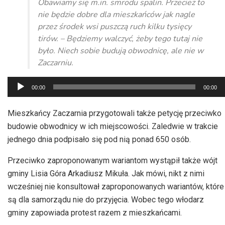
Obawiamy się m.in. smrodu spalin. Przecież to
nie będzie dobre dla mieszkańców jak nagle
przez środek wsi puszczą ruch kilku tysięcy
tirów. – Będziemy walczyć, żeby tego tutaj nie
było. Niech sobie budują obwodnicę, ale nie w
Zaczarniu.
Odtwarzacz
00:00
00:00
plików
dźwiękowych
Mieszkańcy Zaczarnia przygotowali także petycję przeciwko
budowie obwodnicy w ich miejscowości. Zaledwie w trakcie
jednego dnia podpisało się pod nią ponad 650 osób.
Przeciwko zaproponowanym wariantom wystąpił także wójt
gminy Lisia Góra Arkadiusz Mikuła. Jak mówi, nikt z nimi
wcześniej nie konsultował zaproponowanych wariantów, które
są dla samorządu nie do przyjęcia. Wobec tego włodarz
gminy zapowiada protest razem z mieszkańcami.