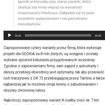
łącznik w kierunku tzw. starej czwórki, który
skończy się mniej więcej na wysokości
miejscowości Machowa. Odbędzie się to poza
wszelkimi wyburzeniami i nie pod oknami
mieszkańców.
Odtwarzacz
00:00
00:00
plików
dźwiękowych
Zaproponowane cztery warianty przez firmę, która wykonuje
projekt dla GDDKiA za 8 mln złotych, są wstępne i zostały
wybrane spośród kilkunastu przygotowanych wcześniej.
Zgodnie z zapewnieniami firmy, sam zajazd z autostrady i
dalszy przebieg obwodnicy jest optymalny, tak aby przenieść
ruch tranzytowy z DK 73 przebiegającej przez Tarnów, a także
najbardziej jak to możliwe omija tereny z zabudowaniami i
obszary chronionej natury.
Najkrótszy zaproponowany wariant A miałby mieć ok. 7 km