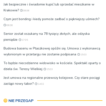
Jak bezpiecznie i świadomie kupić lub sprzedać mieszkanie w
Krakowie?
08:08
Czym jest bonding i kiedy pomoże zadbać o piękniejszy uśmiech?
08:08
Senior został oszukany na 78 tysięcy złotych, ale odzyska
pieniądze
17:05
Budowa basenu w Ptaszkowej opóźni się. Umowa z wykonawcą
wyłonionym w przetargu nie zostanie podpisana
15:03
To będzie niecodzienne widowisko w kościele. Spektakl oparty o
dzieła św. Teresy Wielkiej
15:03
Jest umowa na regionalne przewozy kolejowe. Czy stare pociągi
zastąpi nowy tabor?
14:02
NIE PRZEGAP