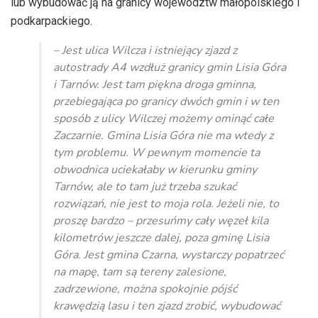
lub wybudować ją na granicy województw małopolskiego i
podkarpackiego.
– Jest ulica Wilcza i istniejący zjazd z
autostrady A4 wzdłuż granicy gmin Lisia Góra
i Tarnów. Jest tam piękna droga gminna,
przebiegająca po granicy dwóch gmin i w ten
sposób z ulicy Wilczej możemy ominąć całe
Zaczarnie. Gmina Lisia Góra nie ma wtedy z
tym problemu. W pewnym momencie ta
obwodnica uciekałaby w kierunku gminy
Tarnów, ale to tam już trzeba szukać
rozwiązań, nie jest to moja rola. Jeżeli nie, to
proszę bardzo – przesuńmy cały węzeł kila
kilometrów jeszcze dalej, poza gminę Lisia
Góra. Jest gmina Czarna, wystarczy popatrzeć
na mapę, tam są tereny zalesione,
zadrzewione, można spokojnie pójść
krawędzią lasu i ten zjazd zrobić, wybudować