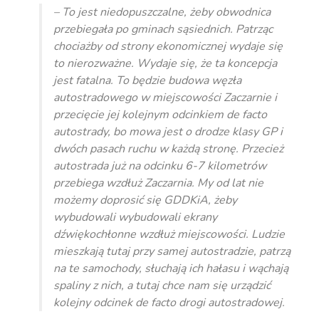
– To jest niedopuszczalne, żeby obwodnica
przebiegała po gminach sąsiednich. Patrząc
chociażby od strony ekonomicznej wydaje się
to nierozważne. Wydaje się, że ta koncepcja
jest fatalna. To będzie budowa węzła
autostradowego w miejscowości Zaczarnie i
przecięcie jej kolejnym odcinkiem de facto
autostrady, bo mowa jest o drodze klasy GP i
dwóch pasach ruchu w każdą stronę. Przecież
autostrada już na odcinku 6-7 kilometrów
przebiega wzdłuż Zaczarnia. My od lat nie
możemy doprosić się GDDKiA, żeby
wybudowali wybudowali ekrany
dźwiękochłonne wzdłuż miejscowości. Ludzie
mieszkają tutaj przy samej autostradzie, patrzą
na te samochody, słuchają ich hałasu i wąchają
spaliny z nich, a tutaj chce nam się urządzić
kolejny odcinek de facto drogi autostradowej.