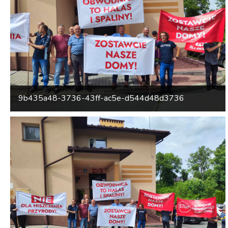
9b435a48-3736-43ff-ac5e-d544d48d3736