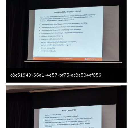
c8c51949-66a1-4e57-bf75-ac8a504af056