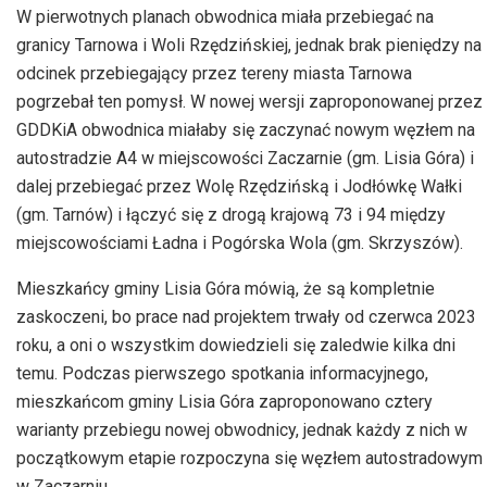
W pierwotnych planach obwodnica miała przebiegać na
granicy Tarnowa i Woli Rzędzińskiej, jednak brak pieniędzy na
odcinek przebiegający przez tereny miasta Tarnowa
pogrzebał ten pomysł. W nowej wersji zaproponowanej przez
GDDKiA obwodnica miałaby się zaczynać nowym węzłem na
autostradzie A4 w miejscowości Zaczarnie (gm. Lisia Góra) i
dalej przebiegać przez Wolę Rzędzińską i Jodłówkę Wałki
(gm. Tarnów) i łączyć się z drogą krajową 73 i 94 między
miejscowościami Ładna i Pogórska Wola (gm. Skrzyszów).
Mieszkańcy gminy Lisia Góra mówią, że są kompletnie
zaskoczeni, bo prace nad projektem trwały od czerwca 2023
roku, a oni o wszystkim dowiedzieli się zaledwie kilka dni
temu. Podczas pierwszego spotkania informacyjnego,
mieszkańcom gminy Lisia Góra zaproponowano cztery
warianty przebiegu nowej obwodnicy, jednak każdy z nich w
początkowym etapie rozpoczyna się węzłem autostradowym
w Zaczarniu.