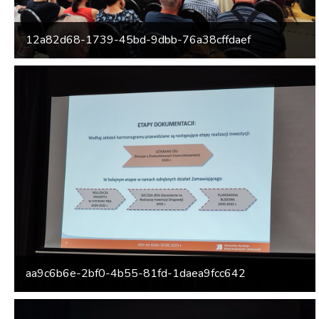
12a82d68-1739-45bd-9dbb-76a38cffdaef
aa9c6b6e-2bf0-4b55-81fd-1daea9fcc642