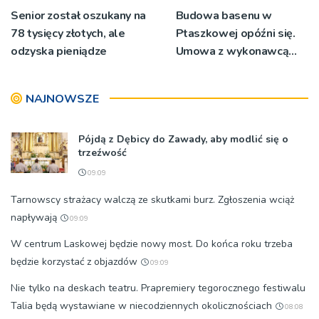
Senior został oszukany na
Budowa basenu w
78 tysięcy złotych, ale
Ptaszkowej opóźni się.
odzyska pieniądze
Umowa z wykonawcą
wyłonionym w przetargu
nie zostanie podpisana
NAJNOWSZE
Pójdą z Dębicy do Zawady, aby modlić się o
trzeźwość
09:09
Tarnowscy strażacy walczą ze skutkami burz. Zgłoszenia wciąż
napływają
09:09
W centrum Laskowej będzie nowy most. Do końca roku trzeba
będzie korzystać z objazdów
09:09
Nie tylko na deskach teatru. Prapremiery tegorocznego festiwalu
Talia będą wystawiane w niecodziennych okolicznościach
08:08