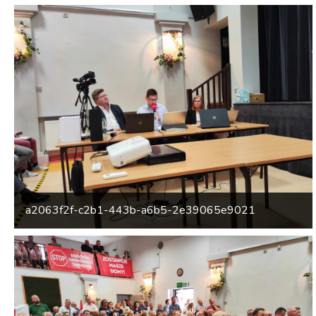
a2063f2f-c2b1-443b-a6b5-2e39065e9021