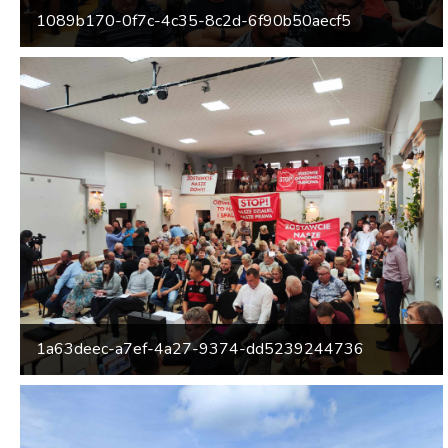
1089b170-0f7c-4c35-8c2d-6f90b50aecf5
1a63deec-a7ef-4a27-9374-dd5239244736