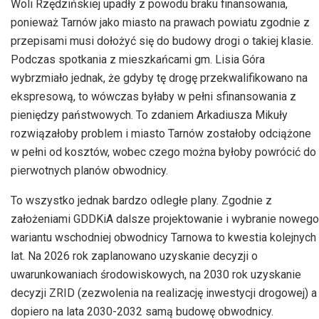
Woli Rzędzińskiej upadły z powodu braku finansowania,
ponieważ Tarnów jako miasto na prawach powiatu zgodnie z
przepisami musi dołożyć się do budowy drogi o takiej klasie.
Podczas spotkania z mieszkańcami gm. Lisia Góra
wybrzmiało jednak, że gdyby tę drogę przekwalifikowano na
ekspresową, to wówczas byłaby w pełni sfinansowania z
pieniędzy państwowych. To zdaniem Arkadiusza Mikuły
rozwiązałoby problem i miasto Tarnów zostałoby odciążone
w pełni od kosztów, wobec czego można byłoby powrócić do
pierwotnych planów obwodnicy.
To wszystko jednak bardzo odległe plany. Zgodnie z
założeniami GDDKiA dalsze projektowanie i wybranie nowego
wariantu wschodniej obwodnicy Tarnowa to kwestia kolejnych
lat. Na 2026 rok zaplanowano uzyskanie decyzji o
uwarunkowaniach środowiskowych, na 2030 rok uzyskanie
decyzji ZRID (zezwolenia na realizację inwestycji drogowej) a
dopiero na lata 2030-2032 samą budowę obwodnicy.