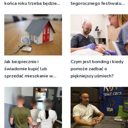
końca roku trzeba będzie
tegorocznego festiwalu
korzystać z objazdów
Talia będą wystawiane w
niecodziennych
okolicznościach
Jak bezpiecznie i
Czym jest bonding i kiedy
świadomie kupić lub
pomoże zadbać o
sprzedać mieszkanie w
piękniejszy uśmiech?
Krakowie?