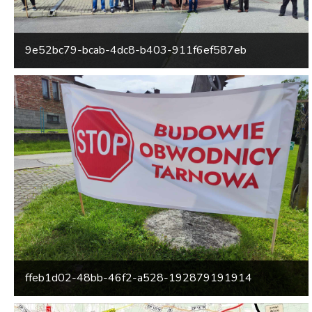
9e52bc79-bcab-4dc8-b403-911f6ef587eb
ffeb1d02-48bb-46f2-a528-192879191914