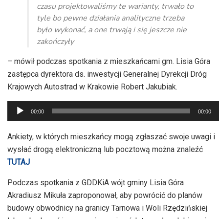
czasu projektowaliśmy te warianty, trwało to
tyle bo pewne działania analityczne trzeba
było wykonać, a one trwają i się jeszcze nie
zakończyły
– mówił podczas spotkania z mieszkańcami gm. Lisia Góra
zastępca dyrektora ds. inwestycji Generalnej Dyrekcji Dróg
Krajowych Autostrad w Krakowie Robert Jakubiak.
Odtwarzacz
00:00
00:00
plików
dźwiękowych
Ankiety, w których mieszkańcy mogą zgłaszać swoje uwagi i
wysłać drogą elektroniczną lub pocztową można znaleźć
TUTAJ
Podczas spotkania z GDDKiA wójt gminy Lisia Góra
Akradiusz Mikuła zaproponował, aby powrócić do planów
budowy obwodnicy na granicy Tarnowa i Woli Rzędzińskiej