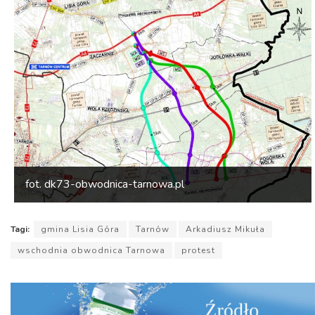
fot. dk73-obwodnica-tarnowa.pl
Tagi:
gmina Lisia Góra
Tarnów
Arkadiusz Mikuła
wschodnia obwodnica Tarnowa
protest