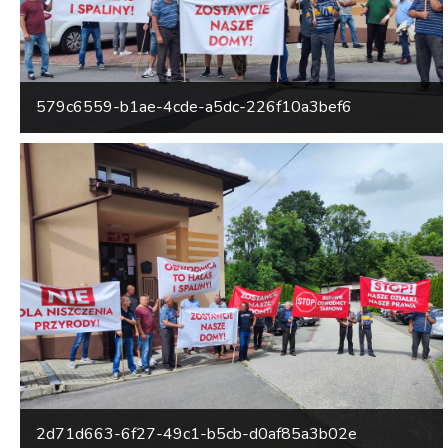
579c6559-b1ae-4cde-a5dc-226f10a3bef6
2d71d663-6f27-49c1-b5cb-d0af85a3b02e