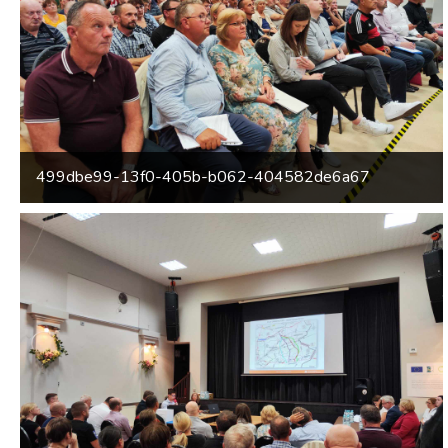
499dbe99-13f0-405b-b062-404582de6a67