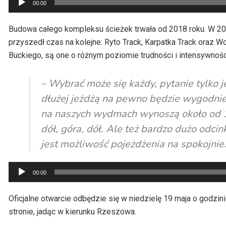
00:00
plików
dźwiękowych
Budowa całego kompleksu ścieżek trwała od 2018 roku. W 2019
przyszedł czas na kolejne: Ryto Track, Karpatka Track oraz 
Buckiego, są one o różnym poziomie trudności i intensywnośc
– Wybrać może się każdy, pytanie tylko je
dłużej jeżdżą na pewno będzie wygodnie
na naszych wydmach wynoszą około od 10
dół, góra, dół. Ale też bardzo dużo odc
jest możliwość pojeżdżenia na spokojnie
Odtwarzacz
00:00
plików
dźwiękowych
Oficjalne otwarcie odbędzie się w niedzielę 19 maja o godzin
stronie, jadąc w kierunku Rzeszowa.