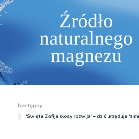
Następny
‘Święta Zofija kłosy rozwija’ – dziś urzęduje 'zi