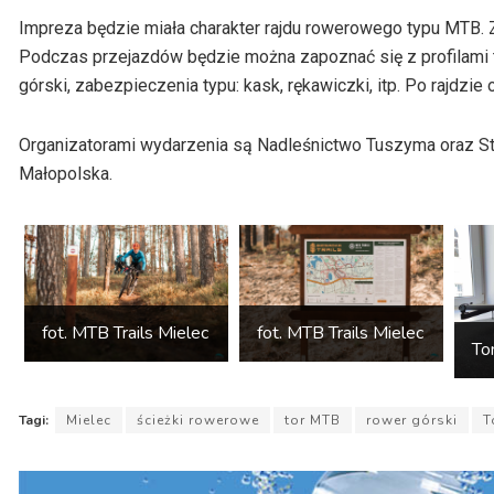
Impreza będzie miała charakter rajdu rowerowego typu MTB. Z
Podczas przejazdów będzie można zapoznać się z profilami t
górski, zabezpieczenia typu: kask, rękawiczki, itp. Po rajdzie
Organizatorami wydarzenia są Nadleśnictwo Tuszyma oraz St
Małopolska.
fot. MTB Trails Mielec
fot. MTB Trails Mielec
To
Tagi:
Mielec
ścieżki rowerowe
tor MTB
rower górski
T