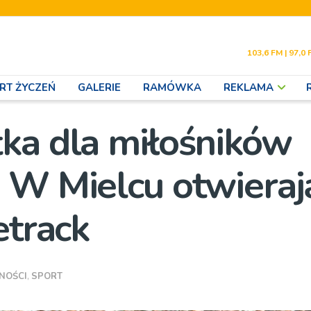
103,6 FM | 97,0 
RT ŻYCZEŃ
GALERIE
RAMÓWKA
REKLAMA
ka dla miłośników
 W Mielcu otwieraj
etrack
NOŚCI
,
SPORT