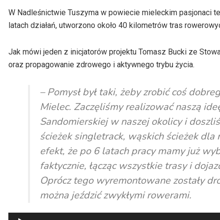
W Nadleśnictwie Tuszyma w powiecie mieleckim pasjonaci teg
latach działań, utworzono około 40 kilometrów tras rowerowy
Jak mówi jeden z inicjatorów projektu Tomasz Bucki ze Stow
oraz propagowanie zdrowego i aktywnego trybu życia.
– Pomysł był taki, żeby zrobić coś dobre
Mielec. Zaczęliśmy realizować naszą ide
Sandomierskiej w naszej okolicy i dosz
ścieżek singletrack, wąskich ścieżek dla 
efekt, że po 6 latach pracy mamy już w
faktycznie, łącząc wszystkie trasy i do
Oprócz tego wyremontowane zostały drogi
można jeździć zwykłymi rowerami.
Odtwarzacz