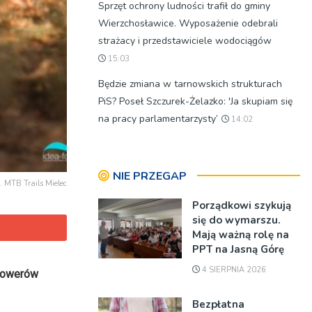
Sprzęt ochrony ludności trafił do gminy
Wierzchosławice. Wyposażenie odebrali
strażacy i przedstawiciele wodociągów
15:03
Będzie zmiana w tarnowskich strukturach
PiS? Poseł Szczurek-Żelazko: 'Ja skupiam się
na pracy parlamentarzysty’
14:02
NIE PRZEGAP
t. MTB Trails Mielec
Porządkowi szykują
się do wymarszu.
Mają ważną rolę na
PPT na Jasną Górę
4 SIERPNIA 2026
 rowerów
Bezpłatna