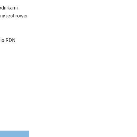
do
odnikami.
dołu
ny jest rower
aby
zwiększyć
lub
dio RDN
zmniejszyć
głośność.