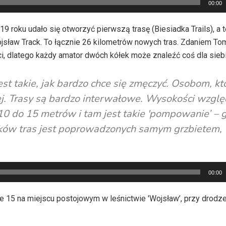
00:00
 roku udało się otworzyć pierwszą trasę (Biesiadka Trails), a 
Wojsław Track. To łącznie 26 kilometrów nowych tras. Zdaniem T
i, dlatego każdy amator dwóch kółek może znaleźć coś dla siebi
st takie, jak bardzo chce się zmęczyć. Osobom, któ
j. Trasy są bardzo interwałowe. Wysokości wzgl
 do 15 metrów i tam jest takie 'pompowanie’ – g
inków tras jest poprowadzonych samym grzbietem,
.
00:00
ie 15 na miejscu postojowym w leśnictwie 'Wojsław’, przy drodz