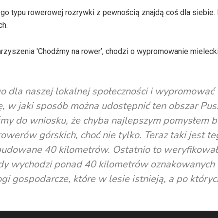
o typu rowerowej rozrywki z pewnością znajdą coś dla siebie. 
ch.
arzyszenia 'Chodźmy na rower’, chodzi o wypromowanie mieleck
go dla naszej lokalnej społeczności i wypromować
ę, w jaki sposób można udostępnić ten obszar Pus
liśmy do wniosku, że chyba najlepszym pomysłem b
rowerów górskich, choć nie tylko. Teraz taki jest t
ybudowane 40 kilometrów. Ostatnio to weryfikowa
jazdy wychodzi ponad 40 kilometrów oznakowanych 
 gospodarcze, które w lesie istnieją, a po któryc