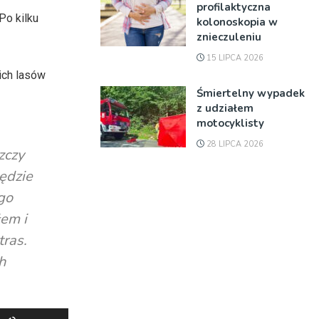
profilaktyczna
Po kilku
kolonoskopia w
znieczuleniu
15 LIPCA 2026
ich lasów
Śmiertelny wypadek
z udziałem
motocyklisty
28 LIPCA 2026
zczy
ędzie
ego
łem i
tras.
h
Używaj