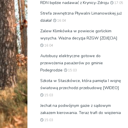
RDN będzie nadawać z Krynicy-Zdroju
17:05
Strefa zewnętrzna Pływalni Limanowskiej już
działa!
16:04
Zalew Klimkówka w powiecie gorlickim
wysycha. Ważna decyzja RZGW [ZDJĘCIA]
16:04
Autobusy elektryczne gotowe do
przewożenia pasażerów po gminie
Podegrodzie
15:03
Szkoła w Staszkówce, która pamięta I wojnę
światową przechodzi przebudowę [WIDEO]
15:03
Jechał na podwójnym gazie z sądowym
zakazem kierowania. Teraz trafi do więzienia
15:03