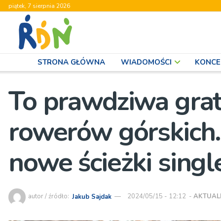
piątek, 7 sierpnia 2026
STRONA GŁÓWNA
WIADOMOŚCI
KONCE
To prawdziwa grat
rowerów górskich.
nowe ścieżki singl
autor / źródło:
Jakub Sajdak
2024/05/15 - 12:12
-
AKTUAL