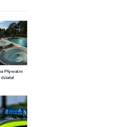
na Pływalni
działa!