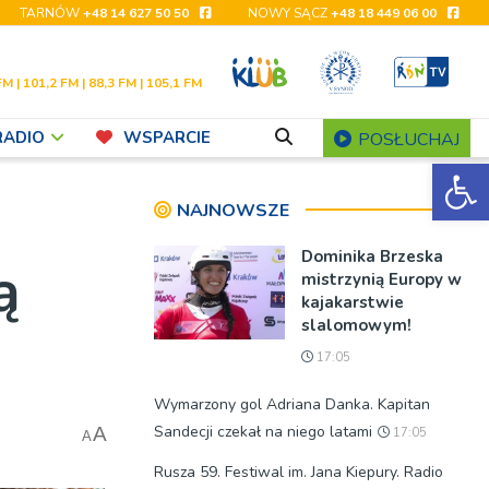
TARNÓW
+48 14 627 50 50
NOWY SĄCZ
+48 18 449 06 00
FM | 101,2 FM | 88,3 FM | 105,1 FM
RADIO
WSPARCIE
POSŁUCHAJ
Ot
NAJNOWSZE
Dominika Brzeska
ą
mistrzynią Europy w
kajakarstwie
slalomowym!
17:05
Wymarzony gol Adriana Danka. Kapitan
Sandecji czekał na niego latami
A
17:05
A
Rusza 59. Festiwal im. Jana Kiepury. Radio