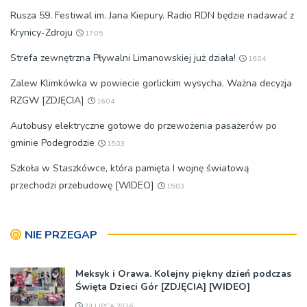
Rusza 59. Festiwal im. Jana Kiepury. Radio RDN będzie nadawać z
Krynicy-Zdroju
17:05
Strefa zewnętrzna Pływalni Limanowskiej już działa!
16:04
Zalew Klimkówka w powiecie gorlickim wysycha. Ważna decyzja
RZGW [ZDJĘCIA]
16:04
Autobusy elektryczne gotowe do przewożenia pasażerów po
gminie Podegrodzie
15:03
Szkoła w Staszkówce, która pamięta I wojnę światową
przechodzi przebudowę [WIDEO]
15:03
NIE PRZEGAP
Meksyk i Orawa. Kolejny piękny dzień podczas
Święta Dzieci Gór [ZDJĘCIA] [WIDEO]
24 LIPCA 2026