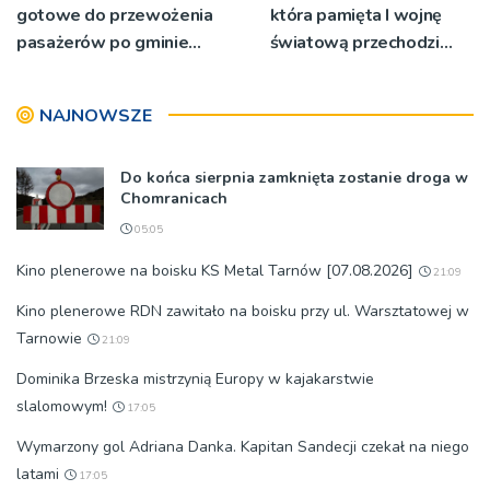
gotowe do przewożenia
która pamięta I wojnę
pasażerów po gminie
światową przechodzi
Podegrodzie
przebudowę [WIDEO]
NAJNOWSZE
Do końca sierpnia zamknięta zostanie droga w
Chomranicach
05:05
Kino plenerowe na boisku KS Metal Tarnów [07.08.2026]
21:09
Kino plenerowe RDN zawitało na boisku przy ul. Warsztatowej w
Tarnowie
21:09
Dominika Brzeska mistrzynią Europy w kajakarstwie
slalomowym!
17:05
Wymarzony gol Adriana Danka. Kapitan Sandecji czekał na niego
latami
17:05