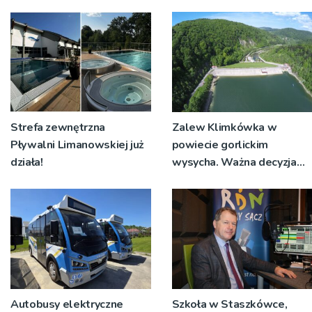
Strefa zewnętrzna
Zalew Klimkówka w
Pływalni Limanowskiej już
powiecie gorlickim
działa!
wysycha. Ważna decyzja
RZGW [ZDJĘCIA]
Autobusy elektryczne
Szkoła w Staszkówce,