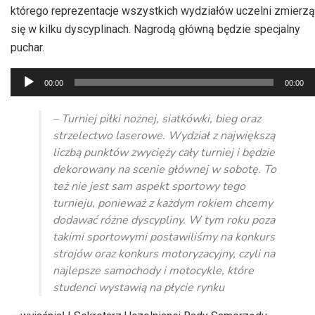
którego reprezentacje wszystkich wydziałów uczelni zmierzą
się w kilku dyscyplinach. Nagrodą główną będzie specjalny
puchar.
Odtwarzacz
00:00
00:00
plików
dźwiękowych
– Turniej piłki nożnej, siatkówki, bieg oraz
strzelectwo laserowe. Wydział z największą
liczbą punktów zwycięży cały turniej i będzie
dekorowany na scenie głównej w sobotę. To
też nie jest sam aspekt sportowy tego
turnieju, ponieważ z każdym rokiem chcemy
dodawać różne dyscypliny. W tym roku poza
takimi sportowymi postawiliśmy na konkurs
strojów oraz konkurs motoryzacyjny, czyli na
najlepsze samochody i motocykle, które
studenci wystawią na płycie rynku