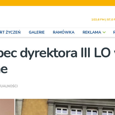
103,6 FM | 97,0 
RT ŻYCZEŃ
GALERIE
RAMÓWKA
REKLAMA
c dyrektora III LO
ne
TUALNOŚCI