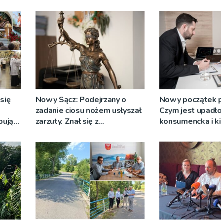
się
Nowy Sącz: Podejrzany o
Nowy początek p
zadanie ciosu nożem usłyszał
Czym jest upadł
pują
zarzuty. Znał się z
konsumencka i ki
zenia
pokrzywdzonym
jedynym rozsąd
wyjściem?