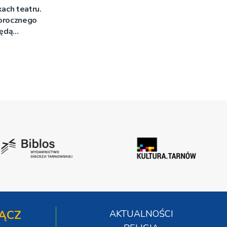
kach teatru.
orocznego
będą
ĄCZ
AKTUALNOŚCI