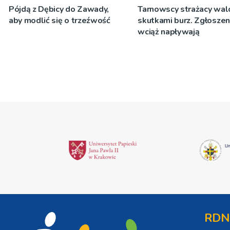
Pójdą z Dębicy do Zawady,
Tarnowscy strażacy wal
aby modlić się o trzeźwość
skutkami burz. Zgłoszen
wciąż napływają
RDN