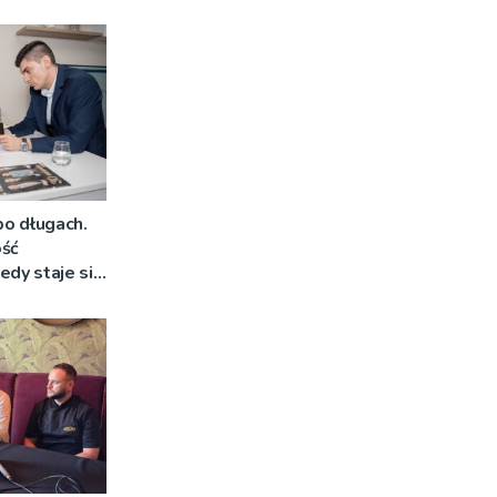
o długach.
ość
edy staje się
nym