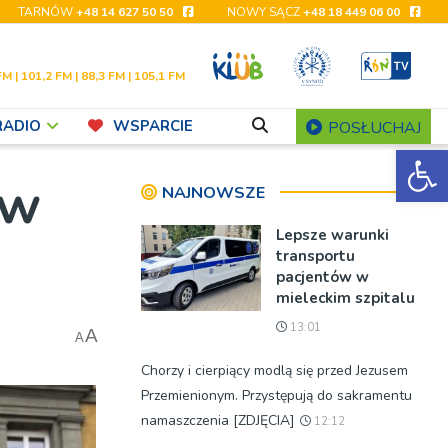
TARNÓW
+48 14 627 50 50
NOWY SĄCZ
+48 18 449 06 00
FM | 101,2 FM | 88,3 FM | 105,1 FM
RADIO
WSPARCIE
POSŁUCHAJ
Ot
 w
NAJNOWSZE
Lepsze warunki
transportu
pacjentów w
mieleckim szpitalu
13:01
A
A
Chorzy i cierpiący modlą się przed Jezusem
Przemienionym. Przystępują do sakramentu
namaszczenia [ZDJĘCIA]
12:12