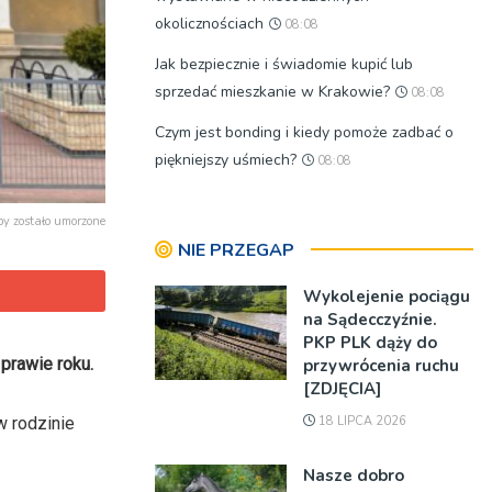
okolicznościach
08:08
Jak bezpiecznie i świadomie kupić lub
sprzedać mieszkanie w Krakowie?
08:08
Czym jest bonding i kiedy pomoże zadbać o
piękniejszy uśmiech?
08:08
by zostało umorzone
NIE PRZEGAP
Wykolejenie pociągu
na Sądecczyźnie.
PKP PLK dąży do
prawie roku.
przywrócenia ruchu
[ZDJĘCIA]
18 LIPCA 2026
w rodzinie
Nasze dobro