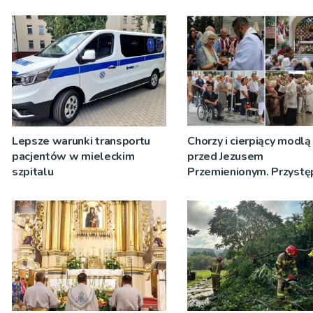
Lepsze warunki transportu
Chorzy i cierpiący modlą 
pacjentów w mieleckim
przed Jezusem
szpitalu
Przemienionym. Przystę
do sakramentu namaszc
[ZDJĘCIA]