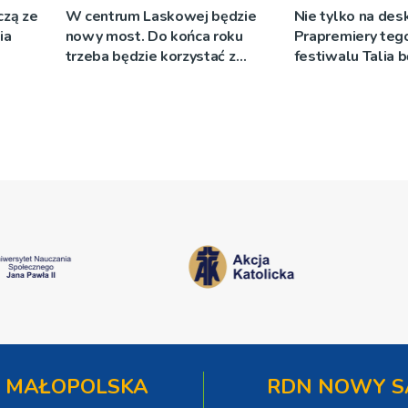
czą ze
W centrum Laskowej będzie
Nie tylko na des
ia
nowy most. Do końca roku
Prapremiery teg
trzeba będzie korzystać z
festiwalu Talia 
objazdów
wystawiane w
niecodziennych
okolicznościach
 MAŁOPOLSKA
RDN NOWY S