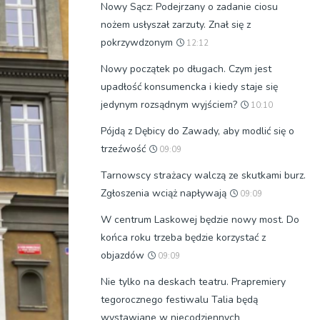
Nowy Sącz: Podejrzany o zadanie ciosu
nożem usłyszał zarzuty. Znał się z
pokrzywdzonym
12:12
Nowy początek po długach. Czym jest
upadłość konsumencka i kiedy staje się
jedynym rozsądnym wyjściem?
10:10
Pójdą z Dębicy do Zawady, aby modlić się o
trzeźwość
09:09
Tarnowscy strażacy walczą ze skutkami burz.
Zgłoszenia wciąż napływają
09:09
W centrum Laskowej będzie nowy most. Do
końca roku trzeba będzie korzystać z
objazdów
09:09
Nie tylko na deskach teatru. Prapremiery
tegorocznego festiwalu Talia będą
wystawiane w niecodziennych