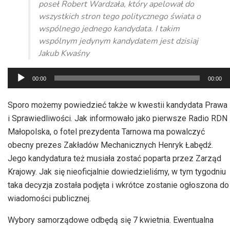
poseł Robert Wardzała, który apelował do
wszystkich stron tego politycznego świata o
wspólnego jednego kandydata. I takim
wspólnym jedynym kandydatem jest dzisiaj
Jakub Kwaśny
Odtwarzacz
00:00
00:00
plików
dźwiękowych
Sporo możemy powiedzieć także w kwestii kandydata Prawa
i Sprawiedliwości. Jak informowało jako pierwsze Radio RDN
Małopolska, o fotel prezydenta Tarnowa ma powalczyć
obecny prezes Zakładów Mechanicznych Henryk Łabędź.
Jego kandydatura też musiała zostać poparta przez Zarząd
Krajowy. Jak się nieoficjalnie dowiedzieliśmy, w tym tygodniu
taka decyzja została podjęta i wkrótce zostanie ogłoszona do
wiadomości publicznej.
Wybory samorządowe odbędą się 7 kwietnia. Ewentualna