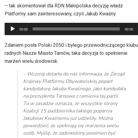
– tak skomentował dla RDN Małopolska decyzję władz
Platformy sam zainteresowany, czyli Jakub Kwaśny.
Odtwarzacz
00:00
00:00
plików
dźwiękowych
Zdaniem posła Polski 2050 i byłego przewodniczącego klubu
radnych Nasze Miasto Tarnów, taka decyzja to spełnienie
marzeń wielu środowisk.
– Wczoraj dotarła do nas informacja, że Zarząd
Krajowy Platformy Obywatelskiej poparł
kandydaturę Jakuba Kwaśnego, jako kandydata
na prezydenta Tarnowa z ramienia tej partii.
To w zasadzie oznacza, że wszystkie strony
Koalicji 15 października takiego poparcia
Jakubowi Kwaśnemu już udzieliły. Można
powiedzieć, że spełniają się marzenia wielu
osób. Myślę, że zadowolony powinien być