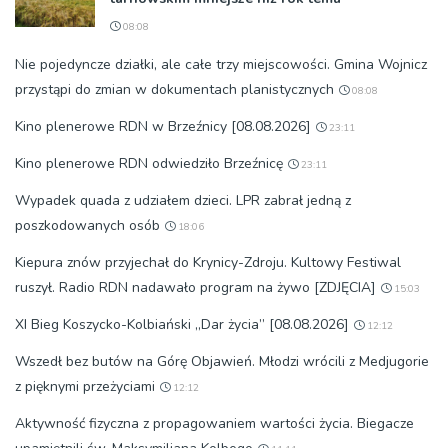
08:08
Nie pojedyncze działki, ale całe trzy miejscowości. Gmina Wojnicz
przystąpi do zmian w dokumentach planistycznych
08:08
Kino plenerowe RDN w Brzeźnicy [08.08.2026]
23:11
Kino plenerowe RDN odwiedziło Brzeźnicę
23:11
Wypadek quada z udziałem dzieci. LPR zabrał jedną z
poszkodowanych osób
18:06
Kiepura znów przyjechał do Krynicy-Zdroju. Kultowy Festiwal
ruszył. Radio RDN nadawało program na żywo [ZDJĘCIA]
15:03
XI Bieg Koszycko-Kolbiański „Dar życia” [08.08.2026]
12:12
Wszedł bez butów na Górę Objawień. Młodzi wrócili z Medjugorie
z pięknymi przeżyciami
12:12
Aktywność fizyczna z propagowaniem wartości życia. Biegacze