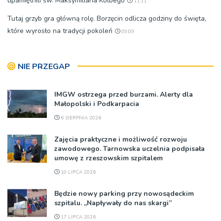
upamiętnili św. Maksymiliana Kolbego
11:11
Tutaj grzyb gra główną rolę. Borzęcin odlicza godziny do święta,
które wyrosło na tradycji pokoleń
09:09
NIE PRZEGAP
IMGW ostrzega przed burzami. Alerty dla
Małopolski i Podkarpacia
6 SIERPNIA 2026
Zajęcia praktyczne i możliwość rozwoju
zawodowego. Tarnowska uczelnia podpisała
umowę z rzeszowskim szpitalem
10 LIPCA 2026
Będzie nowy parking przy nowosądeckim
szpitalu. „Napływały do nas skargi”
17 LIPCA 2026