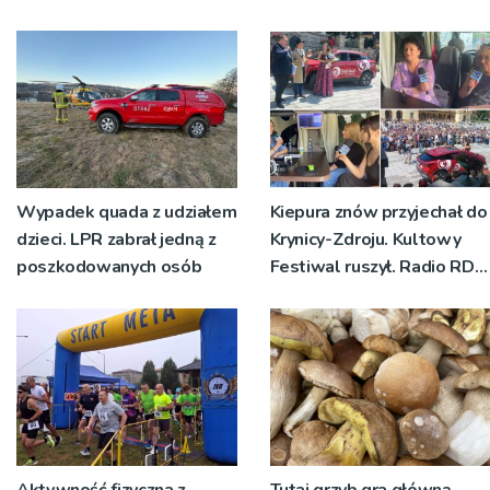
rok temu
do zmian w dokumentach
planistycznych
Wypadek quada z udziałem
Kiepura znów przyjechał do
dzieci. LPR zabrał jedną z
Krynicy-Zdroju. Kultowy
poszkodowanych osób
Festiwal ruszył. Radio RDN
nadawało program na
żywo [ZDJĘCIA]
Aktywność fizyczna z
Tutaj grzyb gra główną