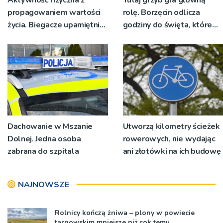
propagowaniem wartości
rolę. Borzęcin odlicza
życia. Biegacze upamiętnili
godziny do święta, które
św. Maksymiliana Kolbego
wyrosło na tradycji
pokoleń
Dachowanie w Mszanie
Utworzą kilometry ścieżek
Dolnej. Jedna osoba
rowerowych, nie wydając
zabrana do szpitala
ani złotówki na ich budowę
NAJNOWSZE
Rolnicy kończą żniwa – plony w powiecie
tarnowskim mniejsze niż rok temu