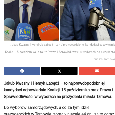
Jakub Kwaśny i Hendryk Łabędź - to najprawdopodobniej kandydaci odpowiednio
Koalicji 15 października, a także Prawa i Sprawiedliwości w wyborach na prezydenta
miasta Tarnowa
Jakub Kwaśny i Henryk Łabędź – to najprawdopodobniej
kandydaci odpowiednio Koalicji 15 października oraz Prawa i
Sprawiedliwości w wyborach na prezydenta miasta Tarnowa.
Do wyborów samorządowych, a co za tym idzie
prezydenckich w Tarnowie, zostały niecałe 44 dni, za to coraz