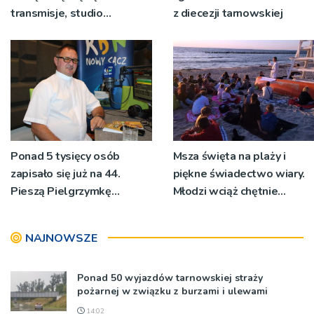
transmisje, studio
z diecezji tarnowskiej
pielgrzymkowe,
pozdrowienia
Ponad 5 tysięcy osób
Msza święta na plaży i
zapisało się już na 44.
piękne świadectwo wiary.
Pieszą Pielgrzymkę
Młodzi wciąż chętnie
Tarnowską [WIDEO]
wyjeżdżają na oazy
NAJNOWSZE
Ponad 50 wyjazdów tarnowskiej straży
pożarnej w związku z burzami i ulewami
14:02