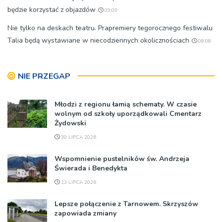
będzie korzystać z objazdów
09:09
Nie tylko na deskach teatru. Prapremiery tegorocznego festiwalu
Talia będą wystawiane w niecodziennych okolicznościach
08:08
NIE PRZEGAP
Młodzi z regionu łamią schematy. W czasie
wolnym od szkoły uporządkowali Cmentarz
Żydowski
30 LIPCA 2026
Wspomnienie pustelników św. Andrzeja
Świerada i Benedykta
13 LIPCA 2026
Lepsze połączenie z Tarnowem. Skrzyszów
zapowiada zmiany