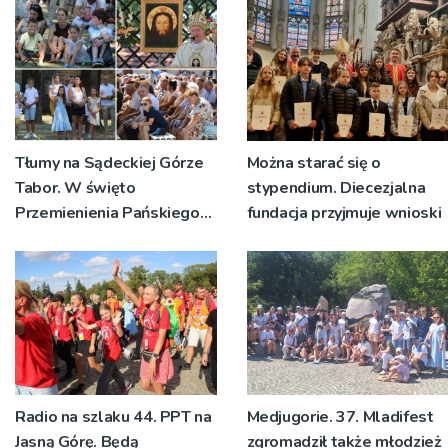
Tłumy na Sądeckiej Górze
Można starać się o
Tabor. W święto
stypendium. Diecezjalna
Przemienienia Pańskiego
fundacja przyjmuje wnioski
bp Jeż przypominał o
znaczeniu Sakramentów
[ZDJĘCIA]
Radio na szlaku 44. PPT na
Medjugorie. 37. Mladifest
Jasną Górę. Będą
zgromadził także młodzież