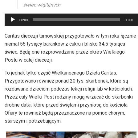
świec wigilijnych.
Odtwarzacz
00:00
00:00
plików
dźwiękowych
Caritas diecezji tarnowskiej przygotowało w tym roku łącznie
niemal 55 tysięcy baranków z cukru i blisko 34,5 tysiąca
świec. Będą one rozprowadzane przez okres Wielkiego
Postu w całej diecezji.
To jednak tylko część Wielkanocnego Dzieła Caritas.
Przygotowano również ponad 20 tys. skarbonek, które są
rozdawane dzieciom podczas lekcji religii lub w kościołach.
Przez cały Wielki Post rodziny mogą wrzucać do skarbonki
drobne datki, które przed świętami przyniosą do kościoła.
Ofiary te również będą przeznaczone na pomoc chorym,
starszym i potrzebującym.