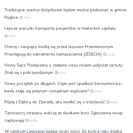
Tradycyjne wieńce dożynkowe będzie można podziwiać w gminie
Ryglice
13:01
Lepsze warunki transportu pacjentów w mieleckim szpitalu
13:01
Chorzy i cierpiący modlą się przed Jezusem Przemienionym.
Przystępują do sakramentu namaszczenia [ZDJĘCIA]
12:12
Nowy Sącz: Podejrzany o zadanie ciosu nożem usłyszał zarzuty.
Znał się z pokrzywdzonym
12:12
Nowy początek po długach. Czym jest upadłość konsumencka i
kiedy staje się jedynym rozsądnym wyjściem?
10:10
Pójdą z Dębicy do Zawady, aby modlić się o trzeźwość
09:09
Tarnowscy strażacy walczą ze skutkami burz. Zgłoszenia wciąż
napływają
09:09
W centrum Laskowej będzie nowy most. Do końca roku trzeba