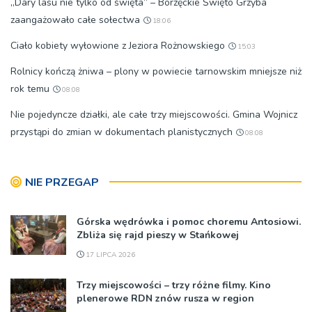
„Dary lasu nie tylko od święta” – Borzęckie Święto Grzyba
zaangażowało całe sołectwa
18:06
Ciało kobiety wyłowione z Jeziora Rożnowskiego
15:03
Rolnicy kończą żniwa – plony w powiecie tarnowskim mniejsze niż
rok temu
08:08
Nie pojedyncze działki, ale całe trzy miejscowości. Gmina Wojnicz
przystąpi do zmian w dokumentach planistycznych
08:08
NIE PRZEGAP
Górska wędrówka i pomoc choremu Antosiowi.
Zbliża się rajd pieszy w Stańkowej
17 LIPCA 2026
Trzy miejscowości – trzy różne filmy. Kino
plenerowe RDN znów rusza w region