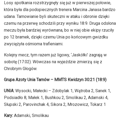
Losy spotkania rozstrzygnęły się już w pierwszej połowie,
która była dla podopiecznych trenera Marcina Janasa bardzo
udana.
Tarnowianie byli skuteczni w ataku i obronie dzięki
czemu na przerwę schodzili przy wyniku 18:9. Druga odsłona
meczu była bardziej wyrównana, bo w niej obie ekipy rzuciły
po 12 bramek, dzięki czemu Unia po końcowym gwizdku
zwyciężyła ośmioma trafieniami.
Kolejny mecz, tym razem już ligowy, ‘Jaskółki’ zagrają w
sobotę (17.02). Wówczas na wyjeździe zmierzą się z
Chrobrym Głogów.
Grupa Azoty Unia Tarnów – MMTS Kwidzyn 30:21 (18:9)
UNIA:
Wysocki, Małecki – Zdobylak 1, Wątroba 2, Sanek 1,
Podsiadło 8, Małek 1, Bushkou 2, Smolikau 2, Adamski 4,
Słupski 2, Parovinchak 4, Sikora 2, Mrozowicz, Tokarz 1
Kary:
Adamski, Smolikau