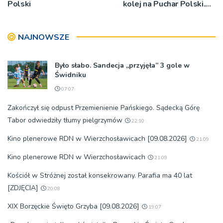
Polski
kolej na Puchar Polski.
„Chcemy wygrywać”
NAJNOWSZE
Było słabo. Sandecja „przyjęła” 3 gole w
Świdniku
07:07
Zakończył się odpust Przemienienie Pańskiego. Sądecką Górę
Tabor odwiedziły tłumy pielgrzymów
22:10
Kino plenerowe RDN w Wierzchosławicach [09.08.2026]
21:09
Kino plenerowe RDN w Wierzchosławicach
21:09
Kościół w Stróżnej został konsekrowany. Parafia ma 40 lat
[ZDJĘCIA]
20:08
XIX Borzęckie Święto Grzyba [09.08.2026]
19:07