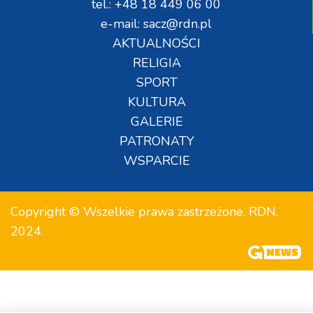
tel.: +48 18 449 06 00
e-mail: sacz@rdn.pl
AKTUALNOŚCI
RELIGIA
SPORT
KULTURA
GALERIE
PATRONATY
WSPARCIE
Copyright © Wszelkie prawa zastrzeżone. RDN.
2024.