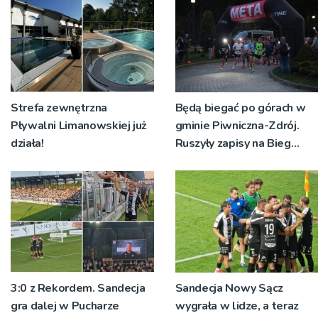
Strefa zewnętrzna
Będą biegać po górach w
Pływalni Limanowskiej już
gminie Piwniczna-Zdrój.
działa!
Ruszyły zapisy na Bieg
Ryśca
3:0 z Rekordem. Sandecja
Sandecja Nowy Sącz
gra dalej w Pucharze
wygrała w lidze, a teraz