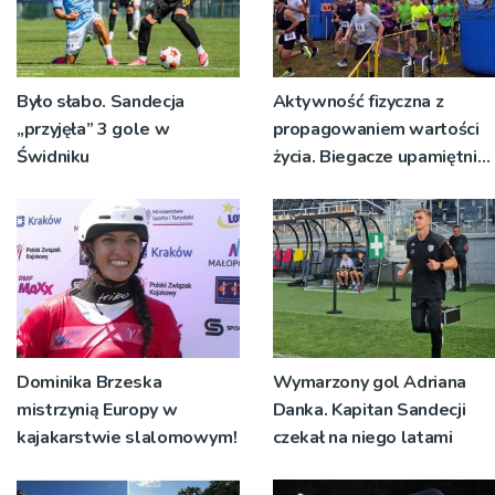
Było słabo. Sandecja
Aktywność fizyczna z
„przyjęła” 3 gole w
propagowaniem wartości
Świdniku
życia. Biegacze upamiętnili
św. Maksymiliana Kolbego
Dominika Brzeska
Wymarzony gol Adriana
mistrzynią Europy w
Danka. Kapitan Sandecji
kajakarstwie slalomowym!
czekał na niego latami