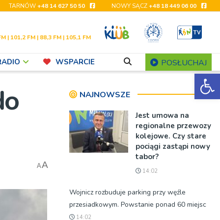
TARNÓW
+48 14 627 50 50
NOWY SĄCZ
+48 18 449 06 00
FM | 101,2 FM | 88,3 FM | 105,1 FM
RADIO
WSPARCIE
POSŁUCHAJ
Ot
do
NAJNOWSZE
Jest umowa na
regionalne przewozy
kolejowe. Czy stare
pociągi zastąpi nowy
tabor?
A
A
14:02
Wojnicz rozbuduje parking przy węźle
przesiadkowym. Powstanie ponad 60 miejsc
14:02