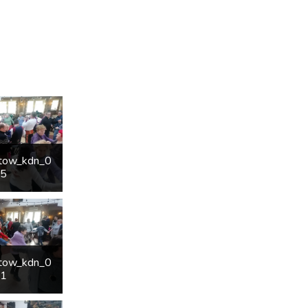
etow_kdn_0
15
etow_kdn_0
21