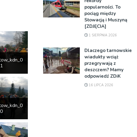
rekordy
popularności. To
pociąg między
Słowacją i Muszyną
[ZDJĘCIA]
1 SIERPNIA 2026
Dlaczego tarnowskie
wiadukty wciąż
etow_kdn_0
przegrywają z
71
deszczem? Mamy
odpowiedź ZDiK
16 LIPCA 2026
etow_kdn_0
70