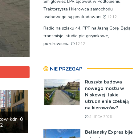
Śmigłowiec LPR lądował w Podłopieniu.
Traktorzysta i kierowca samochodu
osobowego są poszkodowani
12:12
Radio na szlaku 44. PPT na Jasną Górę. Będą
transmisje, studio pielgrzymkowe,
pozdrowienia
12:12
NIE PRZEGAP
Ruszyła budowa
nowego mostu w
Niskowej. Jakie
utrudnienia czekają
na kierowców?
9 LIPCA 2026
etow_kdn_0
32
Beliansky Expres bije