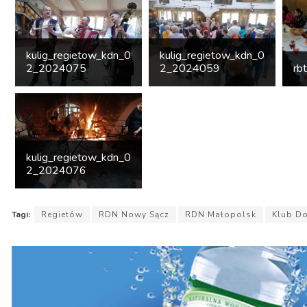
kulig_regietow_kdn_0
kulig_regietow_kdn_0
2_2024075
2_2024059
rbt
kulig_regietow_kdn_0
2_2024076
Tagi:
Regietów
RDN Nowy Sącz
RDN Małopolsk
Klub D