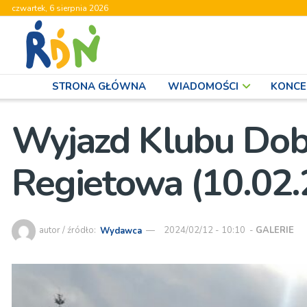
czwartek, 6 sierpnia 2026
STRONA GŁÓWNA
WIADOMOŚCI
KONCE
Wyjazd Klubu Dob
Regietowa (10.02.
autor / źródło:
Wydawca
2024/02/12 - 10:10
-
GALERIE