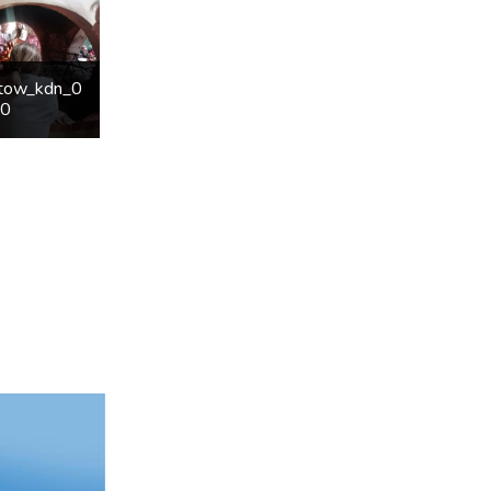
etow_kdn_0
60