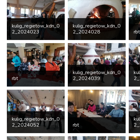
kulig_regietow_kdn_0
kulig_regietow_kdn_0
2_2024023
2_2024028
rbt
kulig_regietow_kdn_0
ku
rbt
2_2024039
2_
kulig_regietow_kdn_0
ku
2_2024052
rbt
2_