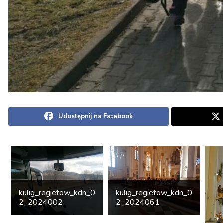
Udostępnij na Facebook
kulig_regietow_kdn_0
kulig_regietow_kdn_0
2_2024002
2_2024061