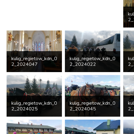
ku
2_
kulig_regietow_kdn_0
kulig_regietow_kdn_0
ku
2_2024047
2_2024022
2_
kulig_regietow_kdn_0
kulig_regietow_kdn_0
ku
2_2024025
2_2024045
2_