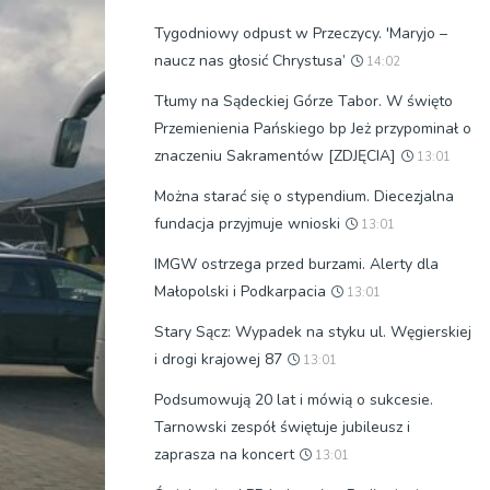
Tygodniowy odpust w Przeczycy. 'Maryjo –
naucz nas głosić Chrystusa’
14:02
Tłumy na Sądeckiej Górze Tabor. W święto
Przemienienia Pańskiego bp Jeż przypominał o
znaczeniu Sakramentów [ZDJĘCIA]
13:01
Można starać się o stypendium. Diecezjalna
fundacja przyjmuje wnioski
13:01
IMGW ostrzega przed burzami. Alerty dla
Małopolski i Podkarpacia
13:01
Stary Sącz: Wypadek na styku ul. Węgierskiej
i drogi krajowej 87
13:01
Podsumowują 20 lat i mówią o sukcesie.
Tarnowski zespół świętuje jubileusz i
zaprasza na koncert
13:01