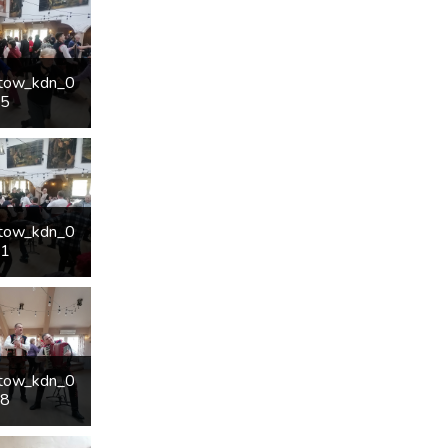
etow_kdn_0
35
etow_kdn_0
51
etow_kdn_0
58