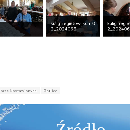
kulig_regietow_kdn_0
kulig_regi
2_2024065
2_20240
obrze Nastawionych
Gorlice