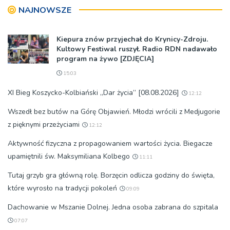
NAJNOWSZE
Kiepura znów przyjechał do Krynicy-Zdroju.
Kultowy Festiwal ruszył. Radio RDN nadawało
program na żywo [ZDJĘCIA]
15:03
XI Bieg Koszycko-Kolbiański „Dar życia” [08.08.2026]
12:12
Wszedł bez butów na Górę Objawień. Młodzi wrócili z Medjugorie
z pięknymi przeżyciami
12:12
Aktywność fizyczna z propagowaniem wartości życia. Biegacze
upamiętnili św. Maksymiliana Kolbego
11:11
Tutaj grzyb gra główną rolę. Borzęcin odlicza godziny do święta,
które wyrosło na tradycji pokoleń
09:09
Dachowanie w Mszanie Dolnej. Jedna osoba zabrana do szpitala
07:07