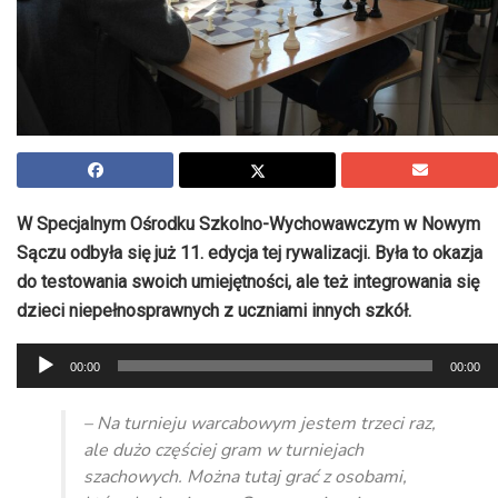
W Specjalnym Ośrodku Szkolno-Wychowawczym w Nowym
Sączu odbyła się już 11. edycja tej rywalizacji. Była to okazja
do testowania swoich umiejętności, ale też integrowania się
dzieci niepełnosprawnych z uczniami innych szkół.
Odtwarzacz
00:00
00:00
plików
dźwiękowych
– Na turnieju warcabowym jestem trzeci raz,
ale dużo częściej gram w turniejach
szachowych. Można tutaj grać z osobami,