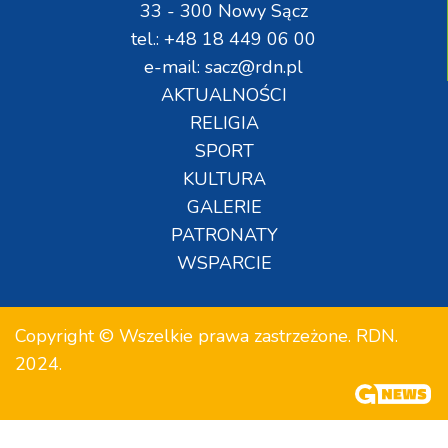
33 - 300 Nowy Sącz
tel.: +48 18 449 06 00
e-mail: sacz@rdn.pl
AKTUALNOŚCI
RELIGIA
SPORT
KULTURA
GALERIE
PATRONATY
WSPARCIE
Copyright © Wszelkie prawa zastrzeżone. RDN.
2024.