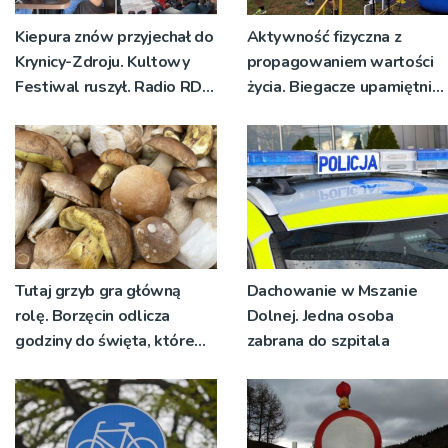
Kiepura znów przyjechał do
Aktywność fizyczna z
Krynicy-Zdroju. Kultowy
propagowaniem wartości
Festiwal ruszył. Radio RDN
życia. Biegacze upamiętnili
nadawało program na
św. Maksymiliana Kolbego
żywo [ZDJĘCIA]
Tutaj grzyb gra główną
Dachowanie w Mszanie
rolę. Borzęcin odlicza
Dolnej. Jedna osoba
godziny do święta, które
zabrana do szpitala
wyrosło na tradycji
pokoleń