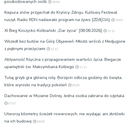
poszkodowanych osób
18:06
Kiepura znów przyjechał do Krynicy-Zdroju. Kultowy Festiwal
ruszył. Radio RDN nadawało program na żywo [ZDJĘCIA]
15:03
XI Bieg Koszycko-Kolbiański „Dar życia” [08.08.2026]
12:12
Wszedł bez butów na Górę Objawień. Młodzi wrócili z Medjugorie
z pięknymi przeżyciami
12:12
Aktywność fizyczna z propagowaniem wartości życia. Biegacze
upamiętnili św. Maksymiliana Kolbego
11:11
Tutaj grzyb gra główną rolę. Borzęcin odlicza godziny do święta,
które wyrosło na tradycji pokoleń
09:09
Dachowanie w Mszanie Dolnej. Jedna osoba zabrana do szpitala
07:07
Utworzą kilometry ścieżek rowerowych, nie wydając ani złotówki
na ich budowę
06:06