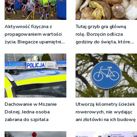
Aktywność fizyczna z
Tutaj grzyb gra główną
propagowaniem wartości
rolę. Borzęcin odlicza
życia. Biegacze upamiętnili
godziny do święta, które
św. Maksymiliana Kolbego
wyrosło na tradycji
pokoleń
Dachowanie w Mszanie
Utworzą kilometry ścieżek
Dolnej. Jedna osoba
rowerowych, nie wydając
zabrana do szpitala
ani złotówki na ich budowę