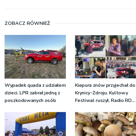
ZOBACZ RÓWNIEŻ
Wypadek quada z udziałem
Kiepura znów przyjechał do
dzieci. LPR zabrał jedną z
Krynicy-Zdroju. Kultowy
poszkodowanych osób
Festiwal ruszył. Radio RDN
nadawało program na
żywo [ZDJĘCIA]