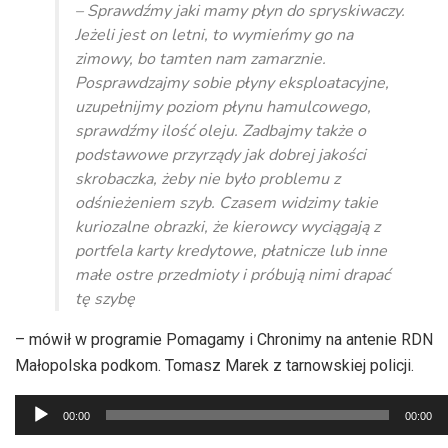
– Sprawdźmy jaki mamy płyn do spryskiwaczy.
Jeżeli jest on letni, to wymieńmy go na
zimowy, bo tamten nam zamarznie.
Posprawdzajmy sobie płyny eksploatacyjne,
uzupełnijmy poziom płynu hamulcowego,
sprawdźmy ilość oleju. Zadbajmy także o
podstawowe przyrządy jak dobrej jakości
skrobaczka, żeby nie było problemu z
odśnieżeniem szyb. Czasem widzimy takie
kuriozalne obrazki, że kierowcy wyciągają z
portfela karty kredytowe, płatnicze lub inne
małe ostre przedmioty i próbują nimi drapać
tę szybę
– mówił w programie Pomagamy i Chronimy na antenie RDN
Małopolska podkom. Tomasz Marek z tarnowskiej policji.
Odtwarzacz
00:00
00:00
plików