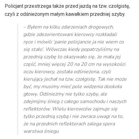
dźwiękowych
Policjant przestrzega także przed jazdą na tzw. czołgistę,
czyli z odśnieżonym małym kawałkiem przedniej szyby.
– Byłem na kilku zdarzeniach drogowych,
gdzie zdezorientowani kierowcy rozkładali
ręce i mówili ‘panie policjancie ja nie wiem co
się stało’. Wówczas kiedy popatrzyliśmy na
przednią szybę to okazywało się, że mała jej
część, mniej więcej 20 na 20 cm na wysokości
oczu kierowcy, została odśnieżona, czyli
kierujący jechał na tzw. czołgistę. Tak nie może
być, my musimy mieć pole widzenia dookoła
głowy. Odśnieżmy nie tylko szyby, ale
zdejmijmy śnieg z całego samochodu i naszych
reflektorów. Wielu kierowców zajmuje się
tylko przednią szybą i nie zwraca uwagi na to,
że na przednich reflektorach zalega spora
warstwa śniegu