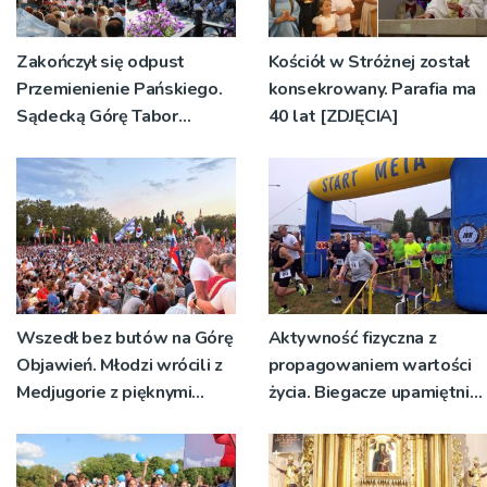
Zakończył się odpust
Kościół w Stróżnej został
Przemienienie Pańskiego.
konsekrowany. Parafia ma
Sądecką Górę Tabor
40 lat [ZDJĘCIA]
odwiedziły tłumy
pielgrzymów
Wszedł bez butów na Górę
Aktywność fizyczna z
Objawień. Młodzi wrócili z
propagowaniem wartości
Medjugorie z pięknymi
życia. Biegacze upamiętnili
przeżyciami
św. Maksymiliana Kolbego