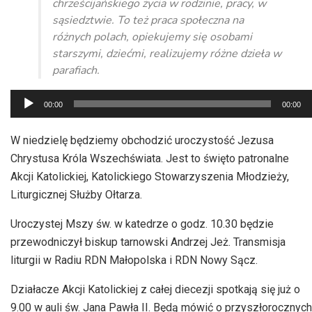
chrześcijańskiego życia w rodzinie, pracy, w
sąsiedztwie. To też praca społeczna na
różnych polach, opiekujemy się osobami
starszymi, dziećmi, realizujemy różne dzieła w
parafiach.
Odtwarzacz
00:00
00:00
plików
dźwiękowych
W niedzielę będziemy obchodzić uroczystość Jezusa
Chrystusa Króla Wszechświata. Jest to święto patronalne
Akcji Katolickiej, Katolickiego Stowarzyszenia Młodzieży,
Liturgicznej Służby Ołtarza.
Uroczystej Mszy św. w katedrze o godz. 10.30 będzie
przewodniczył biskup tarnowski Andrzej Jeż. Transmisja
liturgii w Radiu RDN Małopolska i RDN Nowy Sącz.
Działacze Akcji Katolickiej z całej diecezji spotkają się już o
9.00 w auli św. Jana Pawła II. Będą mówić o przyszłorocznych