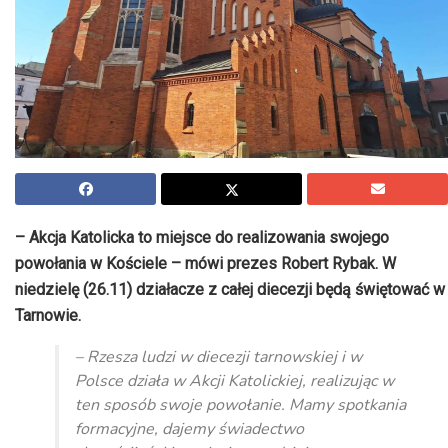
– Akcja Katolicka to miejsce do realizowania swojego
powołania w Kościele – mówi prezes Robert Rybak. W
niedzielę (26.11) działacze z całej diecezji będą świętować w
Tarnowie.
– Rzesza ludzi w diecezji tarnowskiej i w
Polsce działa w Akcji Katolickiej, realizując w
ten sposób swoje powołanie. Mamy spotkania
formacyjne, dajemy świadectwo