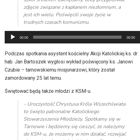
zdjęcie związane z kapłanem niezłomnym, a
jest ich wielu. Poświęcili swoje życie w
trudnych czasach komunizmu.
Odtwarzacz
00:00
00:00
plików
dźwiękowych
Podczas spotkania asystent kościelny Akcji Katolickiej ks. dr
hab. Jan Bartoszek wygłosi wykład poświęcony ks. Janowi
Czubie – tarnowskiemu misjonarzowi, który został
zamordowany 25 lat temu.
Świętować będą także młodzi z KSM-u.
– Uroczystość Chrystusa Króla Wszechświata
to święto patronalne Katolickiego
Stowarzyszenia Młodzieży. Spotkamy się w
Tarnowie i będziemy się cieszyć, że należymy
do KSM-u, że możemy w nim działać, rozwijać