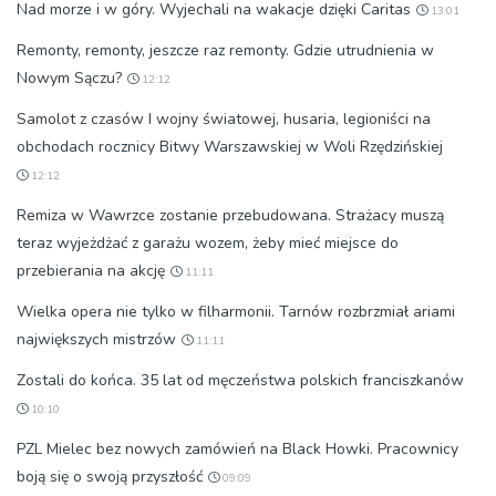
Nad morze i w góry. Wyjechali na wakacje dzięki Caritas
13:01
Remonty, remonty, jeszcze raz remonty. Gdzie utrudnienia w
Nowym Sączu?
12:12
Samolot z czasów I wojny światowej, husaria, legioniści na
obchodach rocznicy Bitwy Warszawskiej w Woli Rzędzińskiej
12:12
Remiza w Wawrzce zostanie przebudowana. Strażacy muszą
teraz wyjeżdżać z garażu wozem, żeby mieć miejsce do
przebierania na akcję
11:11
Wielka opera nie tylko w filharmonii. Tarnów rozbrzmiał ariami
największych mistrzów
11:11
Zostali do końca. 35 lat od męczeństwa polskich franciszkanów
10:10
PZL Mielec bez nowych zamówień na Black Howki. Pracownicy
boją się o swoją przyszłość
09:09