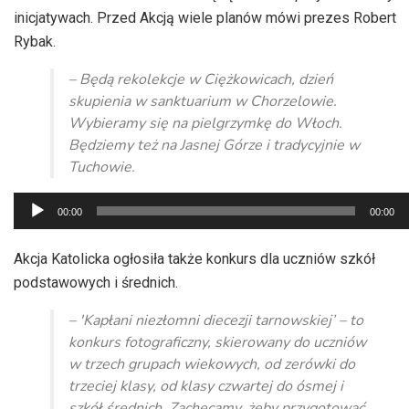
inicjatywach. Przed Akcją wiele planów mówi prezes Robert
Rybak.
– Będą rekolekcje w Ciężkowicach, dzień
skupienia w sanktuarium w Chorzelowie.
Wybieramy się na pielgrzymkę do Włoch.
Będziemy też na Jasnej Górze i tradycyjnie w
Tuchowie.
Odtwarzacz
00:00
00:00
plików
dźwiękowych
Akcja Katolicka ogłosiła także konkurs dla uczniów szkół
podstawowych i średnich.
– 'Kapłani niezłomni diecezji tarnowskiej’ – to
konkurs fotograficzny, skierowany do uczniów
w trzech grupach wiekowych, od zerówki do
trzeciej klasy, od klasy czwartej do ósmej i
szkół średnich. Zachęcamy, żeby przygotować