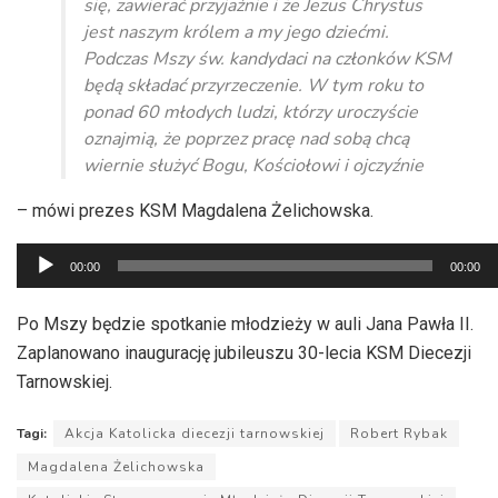
się, zawierać przyjaźnie i że Jezus Chrystus
jest naszym królem a my jego dziećmi.
Podczas Mszy św. kandydaci na członków KSM
będą składać przyrzeczenie. W tym roku to
ponad 60 młodych ludzi, którzy uroczyście
oznajmią, że poprzez pracę nad sobą chcą
wiernie służyć Bogu, Kościołowi i ojczyźnie
– mówi prezes KSM Magdalena Żelichowska.
Odtwarzacz
00:00
00:00
plików
dźwiękowych
Po Mszy będzie spotkanie młodzieży w auli Jana Pawła II.
Zaplanowano inaugurację jubileuszu 30-lecia KSM Diecezji
Tarnowskiej.
Tagi:
Akcja Katolicka diecezji tarnowskiej
Robert Rybak
Magdalena Żelichowska