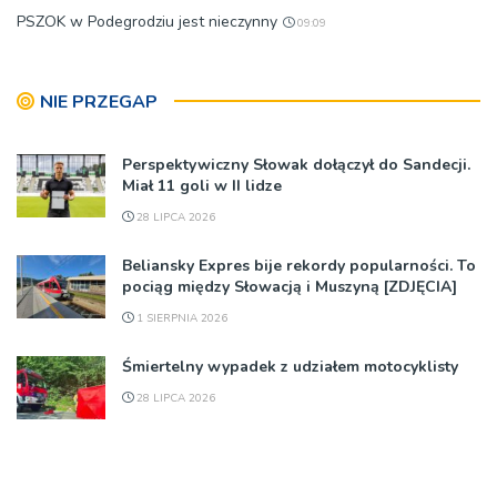
PSZOK w Podegrodziu jest nieczynny
09:09
NIE PRZEGAP
Perspektywiczny Słowak dołączył do Sandecji.
Miał 11 goli w II lidze
28 LIPCA 2026
Beliansky Expres bije rekordy popularności. To
pociąg między Słowacją i Muszyną [ZDJĘCIA]
1 SIERPNIA 2026
Śmiertelny wypadek z udziałem motocyklisty
28 LIPCA 2026