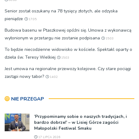
Senior został oszukany na 78 tysięcy złotych, ale odzyska
pieniądze
17:05
Budowa basenu w Ptaszkowej opóźni się. Umowa z wykonawcą
wyłonionym w przetargu nie zostanie podpisana
15:03
To będzie niecodzienne widowisko w kościele. Spektakl oparty o
dzieła św. Teresy Wielkiej
15:03
Jest umowa na regionalne przewozy kolejowe. Czy stare pociągi
zastąpi nowy tabor?
14:02
NIE PRZEGAP
’Przypominamy sobie o naszych tradycjach, i
bardzo dobrze!’ – w Lisiej Górze zagości
Małopolski Festiwal Smaku
17 LIPCA 2026