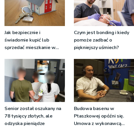
Jak bezpiecznie i
Czym jest bonding i kiedy
świadomie kupić lub
pomoże zadbać o
sprzedać mieszkanie w
piękniejszy uśmiech?
Krakowie?
Senior został oszukany na
Budowa basenu w
78 tysięcy złotych, ale
Ptaszkowej opóźni się.
odzyska pieniądze
Umowa z wykonawcą
wyłonionym w przetargu