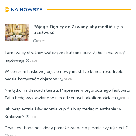
nie zostanie podpisana
NAJNOWSZE
Pójdą z Dębicy do Zawady, aby modlić się o
trzeźwość
09:09
Tarnowscy strażacy walczą ze skutkami burz. Zgłoszenia wciąż
napływają
09:09
W centrum Laskowej będzie nowy most. Do końca roku trzeba
będzie korzystać z objazdów
09:09
Nie tylko na deskach teatru. Prapremiery tegorocznego festiwalu
Talia będą wystawiane w niecodziennych okolicznościach
08:08
Jak bezpiecznie i świadomie kupić lub sprzedać mieszkanie w
Krakowie?
08:08
Czym jest bonding i kiedy pomoże zadbać o piękniejszy uśmiech?
08:08