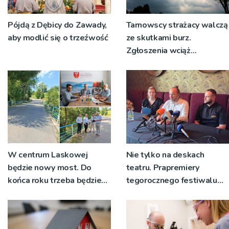
Pójdą z Dębicy do Zawady,
Tarnowscy strażacy walczą
aby modlić się o trzeźwość
ze skutkami burz.
Zgłoszenia wciąż
napływają
W centrum Laskowej
Nie tylko na deskach
będzie nowy most. Do
teatru. Prapremiery
końca roku trzeba będzie
tegorocznego festiwalu
korzystać z objazdów
Talia będą wystawiane w
niecodziennych
okolicznościach