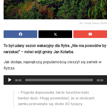
fot. Urząd Gminy Rytro
To był udany sezon wakacyjny dla Rytra. „Nie ma powodów by
narzekać” – mówi wójt gminy Jan Kotarba.
Jak dodaje, największą popularnością cieszył się zamek w
Rytrze.
Odtwarzacz
00:00
00:00
plików
dźwiękowych
– Pogoda dopisywała, także turystów było
bardzo dużo. Mogę powiedzieć, że w okolicach
zamku przewinęło się około 40 tysięcy