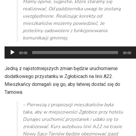
Mamy opinie, sugestie, które staramy się
realizować. Od października uwagi te zostaną
uwzględnione. Realizując korekty od
mieszkańców możemy powiedzieć, że
jesteśmy zadowoleni z funkcjonowania
komunikacji gminnej.
Odtwarzacz
00:00
00:00
plików
dźwiękowych
Jedną z najistotniejszych zmian będzie uruchomienie
dodatkowego przystanku w Zgłobicach na linii A22.
Mieszkańcy domagali się go, aby łatwiej dostać się do
Tarnowa.
– Pierwszą z propozycji mieszkańców była
taka, aby w miejscowości Zgłobice przy hotelu
Dunajec uruchomić przystanek i udało się to
zrealizować. Kurs autobusu linii A22 na trasie
Nowy Sącz-Tarnów będzie obejmować zjazd