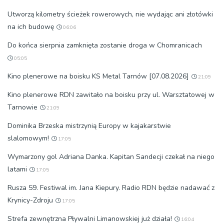
Utworzą kilometry ścieżek rowerowych, nie wydając ani złotówki
na ich budowę
06:06
Do końca sierpnia zamknięta zostanie droga w Chomranicach
05:05
Kino plenerowe na boisku KS Metal Tarnów [07.08.2026]
21:09
Kino plenerowe RDN zawitało na boisku przy ul. Warsztatowej w
Tarnowie
21:09
Dominika Brzeska mistrzynią Europy w kajakarstwie
slalomowym!
17:05
Wymarzony gol Adriana Danka. Kapitan Sandecji czekał na niego
latami
17:05
Rusza 59. Festiwal im. Jana Kiepury. Radio RDN będzie nadawać z
Krynicy-Zdroju
17:05
Strefa zewnętrzna Pływalni Limanowskiej już działa!
16:04