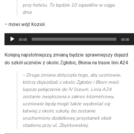
przy hotelu. To będzie 10 zajazdów w ciągu
dnia
– mówi wójt Kozioł.
Odtwarzacz
00:00
00:00
plików
dźwiękowych
Kolejną najistotniejszą zmianą będzie sprawniejszy dojazd
do szkół uczniów z okolic Zgłobic, Błonia na trasie linii A24.
– Druga zmiana dotyczyła tego, aby uczniowie,
którzy dojeżdżali z okolic Zgłobic i Błoni mieli
lepsze połączenie do IV liceum. Linia A24
zostanie zwiększona o zakres kilometrowy,
uczniowie będą mogli także wydostać się
łatwiej z okolic szkoły, bo zostanie
uruchomiony dodatkowy przystanek obok
stadionu przy ul. Zbylitowskiej.