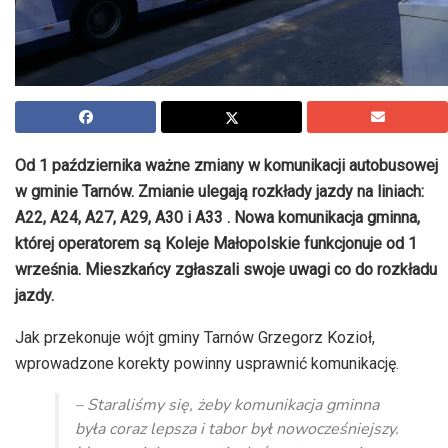
Od 1 października ważne zmiany w komunikacji autobusowej
w gminie Tarnów. Zmianie ulegają rozkłady jazdy na liniach:
A22, A24, A27, A29, A30 i A33 . Nowa komunikacja gminna,
której operatorem są Koleje Małopolskie funkcjonuje od 1
września. Mieszkańcy zgłaszali swoje uwagi co do rozkładu
jazdy.
Jak przekonuje wójt gminy Tarnów Grzegorz Kozioł,
wprowadzone korekty powinny usprawnić komunikację.
– Staraliśmy się, żeby komunikacja gminna
była coraz lepsza i tabor był nowocześniejszy.