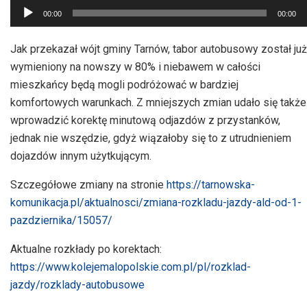
Odtwarzacz
00:00
00:00
plików
dźwiękowych
Jak przekazał wójt gminy Tarnów, tabor autobusowy został już
wymieniony na nowszy w 80% i niebawem w całości
mieszkańcy będą mogli podróżować w bardziej
komfortowych warunkach. Z mniejszych zmian udało się także
wprowadzić korektę minutową odjazdów z przystanków,
jednak nie wszędzie, gdyż wiązałoby się to z utrudnieniem
dojazdów innym użytkującym.
Szczegółowe zmiany na stronie
https://tarnowska-
komunikacja.pl/aktualnosci/zmiana-rozkladu-jazdy-ald-od-1-
pazdziernika/15057/
Aktualne rozkłady po korektach:
https://www.kolejemalopolskie.com.pl/pl/rozklad-
jazdy/rozklady-autobusowe