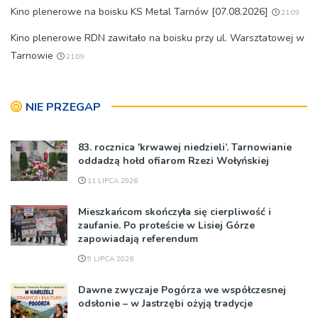
Kino plenerowe na boisku KS Metal Tarnów [07.08.2026]
21:09
Kino plenerowe RDN zawitało na boisku przy ul. Warsztatowej w
Tarnowie
21:09
NIE PRZEGAP
83. rocznica 'krwawej niedzieli’. Tarnowianie
oddadzą hołd ofiarom Rzezi Wołyńskiej
11 LIPCA 2026
Mieszkańcom skończyła się cierpliwość i
zaufanie. Po proteście w Lisiej Górze
zapowiadają referendum
9 LIPCA 2026
Dawne zwyczaje Pogórza we współczesnej
odsłonie – w Jastrzębi ożyją tradycje