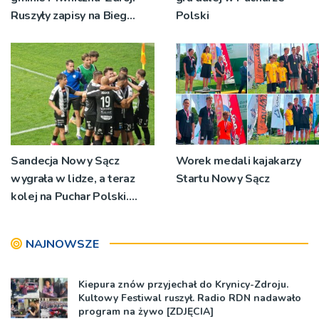
Ruszyły zapisy na Bieg
Polski
Ryśca
Sandecja Nowy Sącz
Worek medali kajakarzy
wygrała w lidze, a teraz
Startu Nowy Sącz
kolej na Puchar Polski.
„Chcemy wygrywać”
NAJNOWSZE
Kiepura znów przyjechał do Krynicy-Zdroju.
Kultowy Festiwal ruszył. Radio RDN nadawało
program na żywo [ZDJĘCIA]