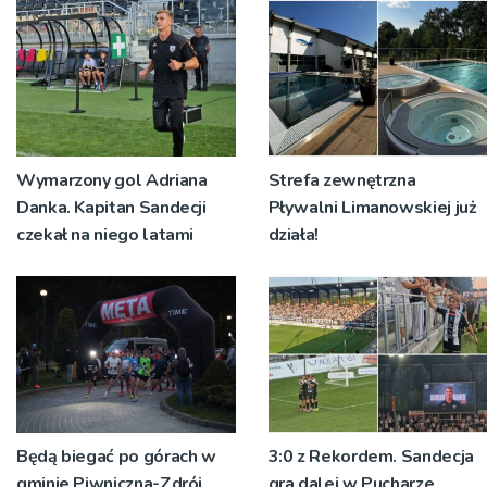
Wymarzony gol Adriana
Strefa zewnętrzna
Danka. Kapitan Sandecji
Pływalni Limanowskiej już
czekał na niego latami
działa!
Będą biegać po górach w
3:0 z Rekordem. Sandecja
gminie Piwniczna-Zdrój.
gra dalej w Pucharze