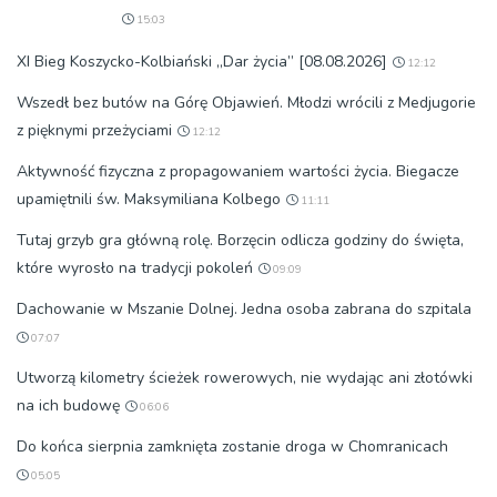
15:03
XI Bieg Koszycko-Kolbiański „Dar życia” [08.08.2026]
12:12
Wszedł bez butów na Górę Objawień. Młodzi wrócili z Medjugorie
z pięknymi przeżyciami
12:12
Aktywność fizyczna z propagowaniem wartości życia. Biegacze
upamiętnili św. Maksymiliana Kolbego
11:11
Tutaj grzyb gra główną rolę. Borzęcin odlicza godziny do święta,
które wyrosło na tradycji pokoleń
09:09
Dachowanie w Mszanie Dolnej. Jedna osoba zabrana do szpitala
07:07
Utworzą kilometry ścieżek rowerowych, nie wydając ani złotówki
na ich budowę
06:06
Do końca sierpnia zamknięta zostanie droga w Chomranicach
05:05