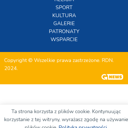
SPORT
KULTURA
GALERIE
PATRONATY
WSPARCIE
Copyright © Wszelkie prawa zastrzeżone. RDN.
2024.
Ta strona korzysta z plików cookie. Kontynuując
korzystanie z tej witryny, wyrażasz zgodę na używani
plików cookie.
Polityka prywatności.