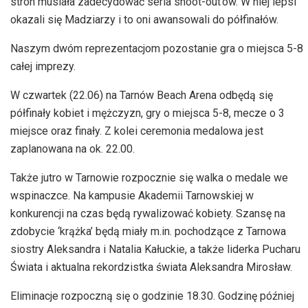
stron musiała zadecydować seria shoot-out’ów. W niej lepsi
okazali się Madziarzy i to oni awansowali do półfinałów.
Naszym dwóm reprezentacjom pozostanie gra o miejsca 5-8
całej imprezy.
W czwartek (22.06) na Tarnów Beach Arena odbędą się
półfinały kobiet i mężczyzn, gry o miejsca 5-8, mecze o 3
miejsce oraz finały. Z kolei ceremonia medalowa jest
zaplanowana na ok. 22.00.
Także jutro w Tarnowie rozpocznie się walka o medale we
wspinaczce. Na kampusie Akademii Tarnowskiej w
konkurencji na czas będą rywalizować kobiety. Szansę na
zdobycie ‘krążka’ będą miały m.in. pochodzące z Tarnowa
siostry Aleksandra i Natalia Kałuckie, a także liderka Pucharu
Świata i aktualna rekordzistka świata Aleksandra Mirosław.
Eliminacje rozpoczną się o godzinie 18.30. Godzinę później