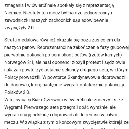
zmagania i w ćwierćfinale spotkały się z reprezentacją
Niemiec. Niestety ten mecz był bardzo jednostronny i
zawodniczki naszych zachodnich sąsiadów pewnie
zwyciężyły 2:0.
Strefa medalowa również okazała się poza zasięgiem dla
naszych panów. Reprezentanci na zakończenie fazy grupowej
pierwotnie pokonali po serii shoot-out’ów (rzutów karnych)
Norwegów 2:1, ale nasi oponenci złożyli protest i sędziowie
nakazali powtórzyć ostatnie sekundy drugiego seta, w którym
Polacy prowadzili. W powtórce Skandynawowie doprowadzili
do dogrywki, którą następnie wygrali, ostatecznie pokonując
Polaków 2:0.
W tej sytuacji Biało-Czerwoni w ćwierćfinale zmierzyli się z
Węgrami. Pierwszego seta przegrali dość wyraźnie, ale
wygrali drugą odsłonę i doprowadzili do remisu w całym
meczu. W związku z tym o końcowym zwycięstwie którejś ze