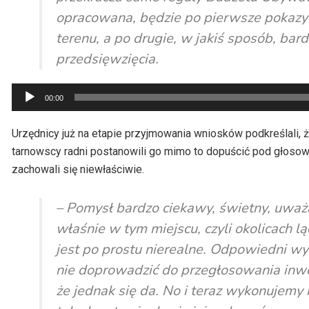
opracowana, będzie po pierwsze pokazy
terenu, a po drugie, w jakiś sposób, bar
przedsięwzięcia.
Odtwarzacz
00:00
plików
dźwiękowych
Urzędnicy już na etapie przyjmowania wniosków podkreślali,
tarnowscy radni postanowili go mimo to dopuścić pod głosowa
zachowali się niewłaściwie.
– Pomysł bardzo ciekawy, świetny, uważ
właśnie w tym miejscu, czyli okolicach lą
jest po prostu nierealne. Odpowiedni wyd
nie doprowadzić do przegłosowania inwest
że jednak się da. No i teraz wykonujemy 