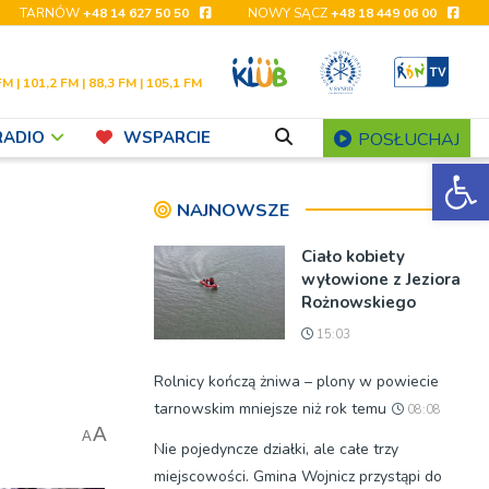
TARNÓW
+48 14 627 50 50
NOWY SĄCZ
+48 18 449 06 00
FM | 101,2 FM | 88,3 FM | 105,1 FM
RADIO
WSPARCIE
POSŁUCHAJ
Ot
NAJNOWSZE
Ciało kobiety
wyłowione z Jeziora
Rożnowskiego
15:03
Rolnicy kończą żniwa – plony w powiecie
tarnowskim mniejsze niż rok temu
08:08
A
A
Nie pojedyncze działki, ale całe trzy
miejscowości. Gmina Wojnicz przystąpi do