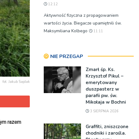
12:12
Aktywność fizyczna z propagowaniem
wartości życia. Biegacze upamiętnili św.
Maksymiliana Kolbego
11:11
NIE PRZEGAP
Zmarł śp. Ks.
Krzysztof Pikul –
emerytowany
fot. Jakub Sajdak
duszpasterz w
parafii pw. św.
Mikołaja w Bochni
3 SIERPNIA 2026
 Tym razem
Graffiti, zniszczone
chodniki i zarośla.