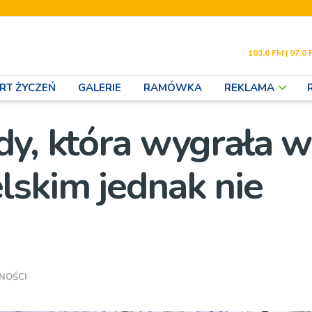
103,6 FM | 97,0 
RT ŻYCZEŃ
GALERIE
RAMÓWKA
REKLAMA
dy, która wygrała w
skim jednak nie
NOŚCI