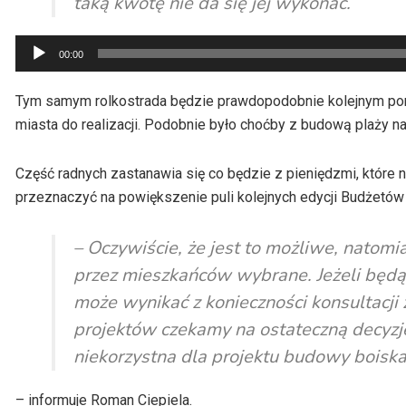
taką kwotę nie da się jej wykonać.
Odtwarzacz
00:00
plików
dźwiękowych
Tym samym rolkostrada będzie prawdopodobnie kolejnym po
miasta do realizacji. Podobnie było choćby z budową plaży n
Część radnych zastanawia się co będzie z pieniędzmi, które n
przeznaczyć na powiększenie puli kolejnych edycji Budżetów
– Oczywiście, że jest to możliwe, natomia
przez mieszkańców wybrane. Jeżeli będą p
może wynikać z konieczności konsultacj
projektów czekamy na ostateczną decyzj
niekorzystna dla projektu budowy boiska
– informuje Roman Ciepiela.