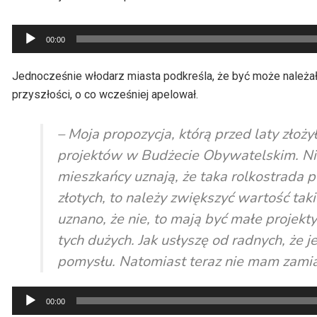
Odtwarzacz
00:00
plików
dźwiękowych
Jednocześnie włodarz miasta podkreśla, że być może należało
przyszłości, o co wcześniej apelował.
– Moja propozycja, którą przed laty złoży
projektów w Budżecie Obywatelskim. Nie 
mieszkańcy uznają, że taka rolkostrada 
złotych, to należy zwiększyć wartość ta
uznano, że nie, to mają być małe projekty
tych dużych. Jak usłyszę od radnych, że j
pomysłu. Natomiast teraz nie mam zamiar
Odtwarzacz
00:00
plików