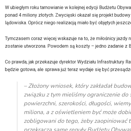
W ubiegłym roku tarnowianie w kolejnej edycji Budżetu Obywat
ponad 4 miliony złotych. Zwycięski okazał się projekt budowy 
lądowiska. Oprócz niego realizacją miało być objętych jeszcz
Tymczasem coraz więcej wskazuje na to, że miłośnicy jazdy n
zostanie utworzona. Powodem są koszty – jedno zadanie z B
Co prawda, jak przekazuje dyrektor Wydziału Infrastruktury Ra
będzie gotowa, ale sprawa już teraz wydaje się być przesądz
– Złożony wniosek, który zakładał budow
związku z tym mieliśmy ograniczenie do 5
powierzchni, szerokości, długości, wiem
miliona, a z oświetleniem być może dobi
zobligowani do tego, żeby zaopiniować t
przekracza same reguły Budżetu Obywate