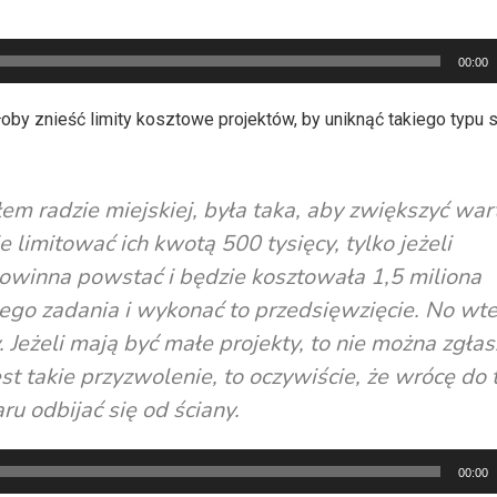
00:00
by znieść limity kosztowe projektów, by uniknąć takiego typu s
łem radzie miejskiej, była taka, aby zwiększyć war
limitować ich kwotą 500 tysięcy, tylko jeżeli
powinna powstać i będzie kosztowała 1,5 miliona
kiego zadania i wykonać to przedsięwzięcie. No wt
. Jeżeli mają być małe projekty, to nie można zgła
est takie przyzwolenie, to oczywiście, że wrócę do
u odbijać się od ściany.
00:00