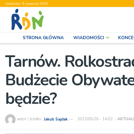
niedziela, 9 sierpnia 2026
STRONA GŁÓWNA
WIADOMOŚCI
KONCE
Tarnów. Rolkostra
Budżecie Obywatel
będzie?
autor / źródło:
Jakub Sajdak
2023/05/26 - 14:02
-
AKTUAL