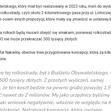
elskiego, który miał być realizowany w 2023 roku, mieli do wyd
rolkostrady, czyli około 2-kilometrowego pasa przy ul. Lotniczej
e osiem innych propozycji, które miały się zmieścić w ustalonej 
a rolkach będą musieli obejść się smakiem, ponieważ rolkostrad
O nie może przekraczać 500 tysięcy złotych.
fał Nakielny, obecnie trwa przygotowanie koncepcji, która za kilk
ona.
ę tej rolkostrady, był z Budżetu Obywatelskiego,
00 tysięcy złotych. Z prostych wyliczeń, samej
y, że ten koszt będzie na pewno grubo powyżej 1,5
ć nawet do 2 milionów. My jako urzędnicy byliśmy
aki wniosek negatywnie, właśnie ze względu na to
lskiego. Natomiast koncepcja, która zostanie