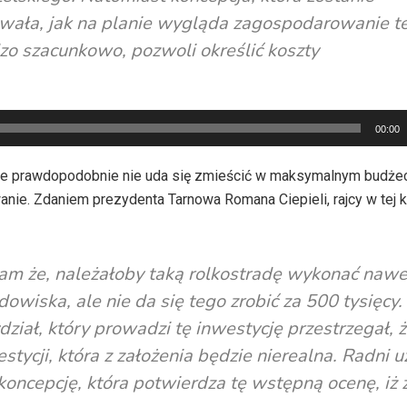
wała, jak na planie wygląda zagospodarowanie t
dzo szacunkowo, pozwoli określić koszty
00:00
 że prawdopodobnie nie uda się zmieścić w maksymalnym budżec
nie. Zdaniem prezydenta Tarnowa Romana Ciepieli, rajcy w tej k
am że, należałoby taką rolkostradę wykonać nawe
dowiska, ale nie da się tego zrobić za 500 tysięcy.
ział, który prowadzi tę inwestycję przestrzegał, 
ycji, która z założenia będzie nierealna. Radni uz
koncepcję, która potwierdza tę wstępną ocenę, iż 