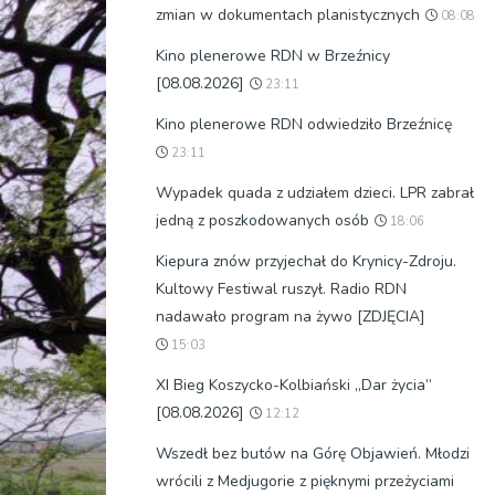
zmian w dokumentach planistycznych
08:08
Kino plenerowe RDN w Brzeźnicy
[08.08.2026]
23:11
Kino plenerowe RDN odwiedziło Brzeźnicę
23:11
Wypadek quada z udziałem dzieci. LPR zabrał
jedną z poszkodowanych osób
18:06
Kiepura znów przyjechał do Krynicy-Zdroju.
Kultowy Festiwal ruszył. Radio RDN
nadawało program na żywo [ZDJĘCIA]
15:03
XI Bieg Koszycko-Kolbiański „Dar życia”
[08.08.2026]
12:12
Wszedł bez butów na Górę Objawień. Młodzi
wrócili z Medjugorie z pięknymi przeżyciami