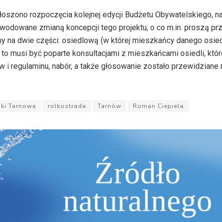
łoszono rozpoczęcia kolejnej edycji Budżetu Obywatelskiego, n
owodowane zmianą koncepcji tego projektu, o co m.in. proszą pr
ny na dwie części: osiedlową (w której mieszkańcy danego osie
 to musi być poparte konsultacjami z mieszkańcami osiedli, któ
 i regulaminu, nabór, a także głosowanie zostało przewidziane 
ki Tarnowa
rolkostrada
Tarnów
Roman Ciepiela