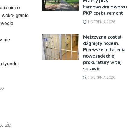
Planty przy
tarnowskim dworcu
ania nieco
PKP czeka remont
, wokół granic
1 SIERPNIA 2026
kwocie.
Mężczyzna został
a nie
dźgnięty nożem.
Pierwsze ustalenia
nowosądeckiej
prokuratury w tej
a tygodni
sprawie
6 SIERPNIA 2026
 w
, że