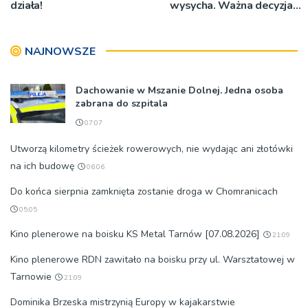
działa!
wysycha. Ważna decyzja
RZGW [ZDJĘCIA]
NAJNOWSZE
Dachowanie w Mszanie Dolnej. Jedna osoba
zabrana do szpitala
07:07
Utworzą kilometry ścieżek rowerowych, nie wydając ani złotówki
na ich budowę
06:06
Do końca sierpnia zamknięta zostanie droga w Chomranicach
05:05
Kino plenerowe na boisku KS Metal Tarnów [07.08.2026]
21:09
Kino plenerowe RDN zawitało na boisku przy ul. Warsztatowej w
Tarnowie
21:09
Dominika Brzeska mistrzynią Europy w kajakarstwie