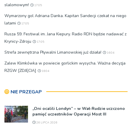
slalomowym!
17:05
Wymarzony gol Adriana Danka. Kapitan Sandecji czekał na niego
latami
17:05
Rusza 59. Festiwal im. Jana Kiepury. Radio RDN będzie nadawać z
Krynicy-Zdroju
17:05
Strefa zewnętrzna Pływalni Limanowskiej już działa!
16:04
Zalew Klimkówka w powiecie gorlickim wysycha. Ważna decyzja
RZGW [ZDJĘCIA]
16:04
NIE PRZEGAP
„Oni ocalili Londyn” – w Wał-Rudzie uczczono
pamięć uczestników Operacji Most III
26 LIPCA 2026