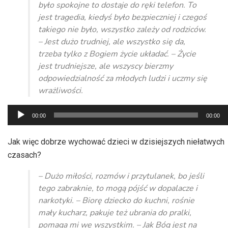
było spokojne to dostaje do ręki telefon. To
jest tragedia, kiedyś było bezpieczniej i czegoś
takiego nie było, wszystko zależy od rodziców.
– Jest dużo trudniej, ale wszystko się da,
trzeba tylko z Bogiem życie układać. – Życie
jest trudniejsze, ale wszyscy bierzmy
odpowiedzialność za młodych ludzi i uczmy się
wrażliwości.
Odtwarzacz
00:00
00:00
plików
dźwiękowych
Jak więc dobrze wychować dzieci w dzisiejszych niełatwych
czasach?
– Dużo miłości, rozmów i przytulanek, bo jeśli
tego zabraknie, to mogą pójść w dopalacze i
narkotyki. – Biorę dziecko do kuchni, rośnie
mały kucharz, pakuje też ubrania do pralki,
pomaga mi we wszystkim. – Jak Bóg jest na