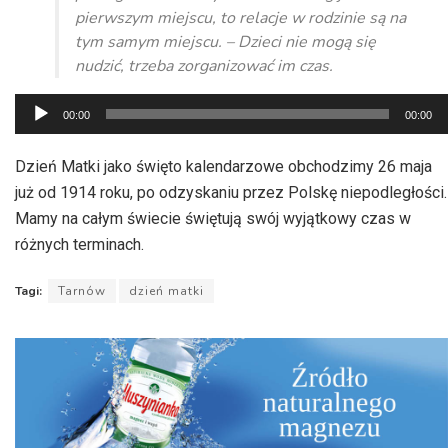
pierwszym miejscu, to relacje w rodzinie są na
tym samym miejscu. – Dzieci nie mogą się
nudzić, trzeba zorganizować im czas.
Odtwarzacz
00:00
00:00
plików
dźwiękowych
Dzień Matki jako święto kalendarzowe obchodzimy 26 maja
już od 1914 roku, po odzyskaniu przez Polskę niepodległości.
Mamy na całym świecie świętują swój wyjątkowy czas w
różnych terminach.
Tagi:
Tarnów
dzień matki