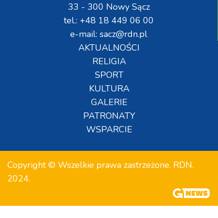
33 - 300 Nowy Sącz
tel.: +48 18 449 06 00
e-mail: sacz@rdn.pl
AKTUALNOŚCI
RELIGIA
SPORT
KULTURA
GALERIE
PATRONATY
WSPARCIE
Copyright © Wszelkie prawa zastrzeżone. RDN.
2024.