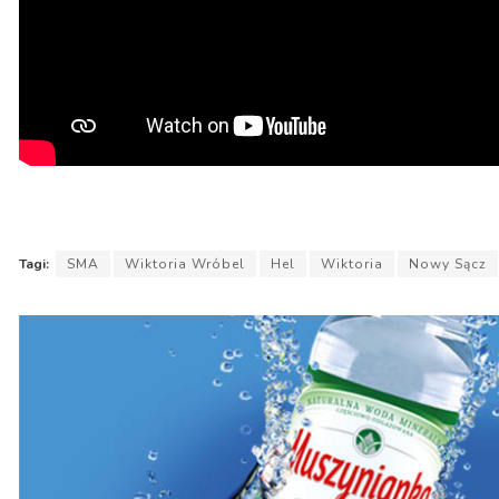
Tagi:
SMA
Wiktoria Wróbel
Hel
Wiktoria
Nowy Sącz