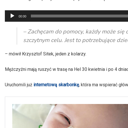
Odtwarzacz
00:00
plików
dźwiękowych
– Zachęcam do pomocy, każdy może się d
szczytnym celu. Jest to potrzebujące dzi
– mówił Krzysztof Sitek, jeden z kolarzy.
Mężczyźni mają ruszyć w trasę na Hel 30 kwietnia i po 4 dnia
Uruchomili już
internetową skarbonkę
, która ma wspierać głów