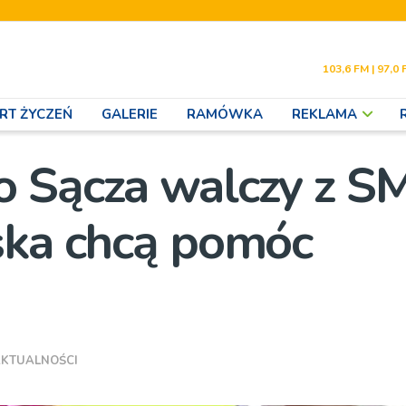
103,6 FM | 97,0 
RT ŻYCZEŃ
GALERIE
RAMÓWKA
REKLAMA
o Sącza walczy z S
ska chcą pomóc
KTUALNOŚCI