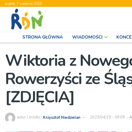
piątek, 7 sierpnia 2026
STRONA GŁÓWNA
WIADOMOŚCI
KONCE
Wiktoria z Noweg
Rowerzyści ze Ślą
[ZDJĘCIA]
autor / źródło:
Krzysztof Niedzielan
2023/04/19 - 09:09
-
A