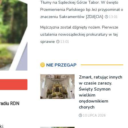
Tłumy na Sądeckiej Górze Tabor. W święto
Przemienienia Pańskiego bp Jeż przypominał o
znaczeniu Sakramentów [ZDJĘCIA]
13:01
Mężczyzna został dźgnięty nożem. Pierwsze
ustalenia nowosądeckiej prokuratury w tej
sprawie
13:01
NIE PRZEGAP
Zmarł, ratując innych
w czasie zarazy.
Święty Szymon
wielkim
orędownikiem
 radiu RDN
chorych
10 LIPCA 2026
i.