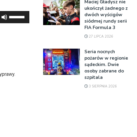
Maciej Gładysz nie
ukończył żadnego z
dwóch wyścigów
Używaj
siódmej rundy serii
strzałek
FIA Formula 3
do
27 LIPCA 2026
góry
oraz
Seria nocnych
do
pożarów w regionie
dołu
sądeckim. Dwie
aby
osoby zabrane do
yprawy.
szpitala
zwiększyć
lub
3 SIERPNIA 2026
zmniejszyć
głośność.