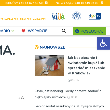
TARNÓW
+48 14 627 50 50
NOWY SĄCZ
+48 18 449 06 00
FM | 101,2 FM | 88,3 FM | 105,1 FM
RADIO
WSPARCIE
POSŁUCHAJ
Ot
MA.
NAJNOWSZE
Jak bezpiecznie i
świadomie kupić lub
sprzedać mieszkanie
w Krakowie?
08:08
Czym jest bonding i kiedy pomoże zadbać o
piękniejszy uśmiech?
A
08:08
A
Senior został oszukany na 78 tysięcy złotych,