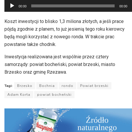
Odtwarzacz
00:00
00:00
plików
dźwiękowych
Koszt inwestycji to blisko 1,3 miliona złotych, a jeśli prace
pójdą zgodnie z planem, to już jesienią tego roku kierowcy
będą mogli korzystać z nowego ronda. W trakcie prac
powstanie także chodnik.
Inwestycja realizowana jest wspólnie przez cztery
samorządy: powiat bocheński, powiat brzeski, miasto
Brzesko oraz gminę Rzezawa.
Tagi:
Brzesko
Bochnia
rondo
Powiat brzeski
Adam Korta
powiat bocheński