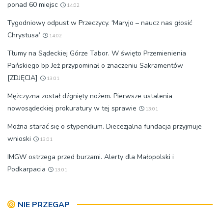
ponad 60 miejsc
14:02
Tygodniowy odpust w Przeczycy. 'Maryjo – naucz nas głosić
Chrystusa’
14:02
Tłumy na Sądeckiej Górze Tabor. W święto Przemienienia
Pańskiego bp Jeż przypominał o znaczeniu Sakramentów
[ZDJĘCIA]
13:01
Mężczyzna został dźgnięty nożem. Pierwsze ustalenia
nowosądeckiej prokuratury w tej sprawie
13:01
Można starać się o stypendium. Diecezjalna fundacja przyjmuje
wnioski
13:01
IMGW ostrzega przed burzami. Alerty dla Małopolski i
Podkarpacia
13:01
NIE PRZEGAP