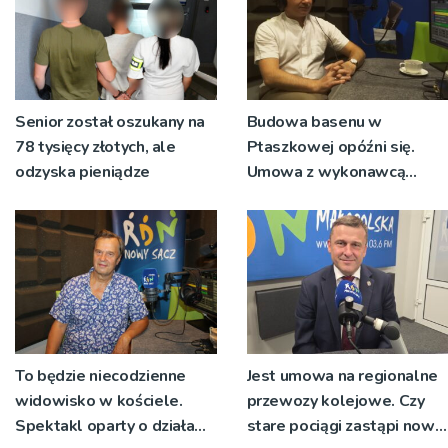
Senior został oszukany na
Budowa basenu w
78 tysięcy złotych, ale
Ptaszkowej opóźni się.
odzyska pieniądze
Umowa z wykonawcą
wyłonionym w przetargu
nie zostanie podpisana
To będzie niecodzienne
Jest umowa na regionalne
widowisko w kościele.
przewozy kolejowe. Czy
Spektakl oparty o działa
stare pociągi zastąpi nowy