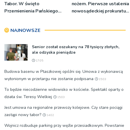
Tabor. W święto
nożem. Pierwsze ustalenia
Przemienienia Pańskiego
nowosądeckiej prokuratury
bp Jeż przypominał o
w tej sprawie
znaczeniu Sakramentów
NAJNOWSZE
[ZDJĘCIA]
Senior został oszukany na 78 tysięcy złotych,
ale odzyska pieniądze
17:05
Budowa basenu w Ptaszkowej opóźni się. Umowa z wykonawcą
wyłonionym w przetargu nie zostanie podpisana
15:03
To będzie niecodzienne widowisko w kościele. Spektakl oparty o
działa św. Teresy Wielkiej
15:03
Jest umowa na regionalne przewozy kolejowe. Czy stare pociągi
zastąpi nowy tabor?
14:02
Wojnicz rozbuduje parking przy węźle przesiadkowym. Powstanie