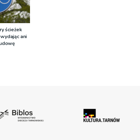
ry ścieżek
wydając ani
 budowę