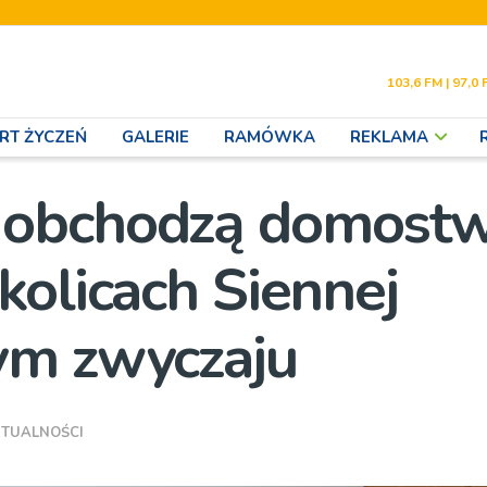
103,6 FM | 97,0 
RT ŻYCZEŃ
GALERIE
RAMÓWKA
REKLAMA
 obchodzą domost
kolicach Siennej
ym zwyczaju
TUALNOŚCI