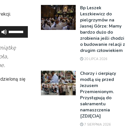
Bp Leszek
Leszkiewicz do
ekcji.
pielgrzymów na
Jasnej Górze: Mamy
Używaj
bardzo dużo do
strzałek
zrobienia jeśli chodzi
o budowanie relacji z
do
amiątkę
drugim człowiekiem
góry
oła,
20 LIPCA 2026
oraz
e.
do
Chorzy i cierpiący
dołu
 dzieloną się
modlą się przed
aby
Jezusem
zwiększyć
Przemienionym.
Przystępują do
lub
sakramentu
zmniejszyć
namaszczenia
głośność.
[ZDJĘCIA]
7 SIERPNIA 2026