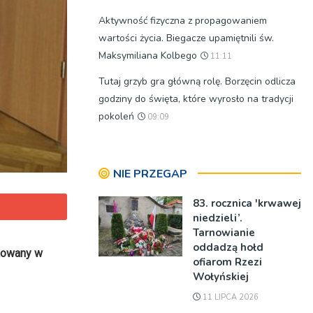
Aktywność fizyczna z propagowaniem
wartości życia. Biegacze upamiętnili św.
Maksymiliana Kolbego
11:11
Tutaj grzyb gra główną rolę. Borzęcin odlicza
godziny do święta, które wyrosło na tradycji
pokoleń
09:09
NIE PRZEGAP
83. rocznica 'krwawej
niedzieli’.
Tarnowianie
oddadzą hołd
kowany w
ofiarom Rzezi
Wołyńskiej
11 LIPCA 2026