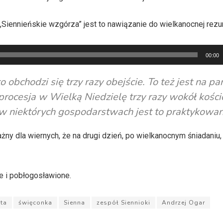
Siennieńskie wzgórza” jest to nawiązanie do wielkanocnej rezur
00:00
o obchodzi się trzy razy obejście. To też jest na p
rocesja w Wielką Niedzielę trzy razy wokół kości
e w niektórych gospodarstwach jest to praktykowan
ny dla wiernych, że na drugi dzień, po wielkanocnym śniadaniu,
e i pobłogosławione.
ta
święconka
Sienna
zespół Siennioki
Andrzej Ogar