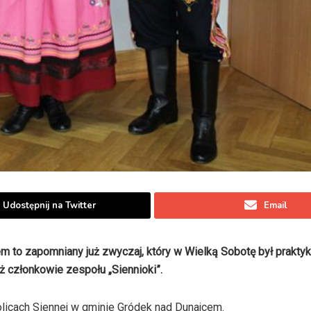
Udostępnij na Twitter
Email
to zapomniany już zwyczaj, który w Wielką Sobotę był prakty
ż członkowie zespołu „Siennioki”.
olicach Siennej w gminie Gródek nad Dunajcem.