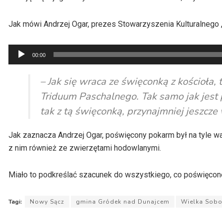
Jak mówi Andrzej Ogar, prezes Stowarzyszenia Kulturalnego „
Odtwarzacz
00:00
plików
dźwiękowych
– Jak się wraca ze święconką z kościoła, t
Triduum Paschalnego. Tak samo jak jest p
tak z tą święconką, przynajmniej jeszcz
Jak zaznacza Andrzej Ogar, poświęcony pokarm był na tyle waż
z nim również ze zwierzętami hodowlanymi.
Miało to podkreślać szacunek do wszystkiego, co poświęcon
Tagi:
Nowy Sącz
gmina Gródek nad Dunajcem
Wielka Sobo