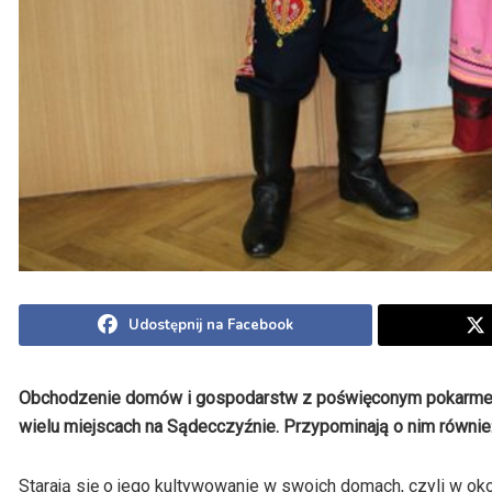
Udostępnij na Facebook
Obchodzenie domów i gospodarstw z poświęconym pokarmem 
wielu miejscach na Sądecczyźnie. Przypominają o nim równie
Starają się o jego kultywowanie w swoich domach, czyli w ok