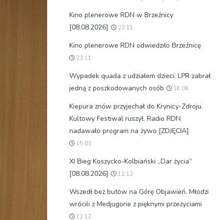
Kino plenerowe RDN w Brzeźnicy
[08.08.2026]
23:11
Kino plenerowe RDN odwiedziło Brzeźnicę
23:11
Wypadek quada z udziałem dzieci. LPR zabrał
jedną z poszkodowanych osób
18:06
Kiepura znów przyjechał do Krynicy-Zdroju.
Kultowy Festiwal ruszył. Radio RDN
nadawało program na żywo [ZDJĘCIA]
15:03
XI Bieg Koszycko-Kolbiański „Dar życia”
[08.08.2026]
12:12
Wszedł bez butów na Górę Objawień. Młodzi
wrócili z Medjugorie z pięknymi przeżyciami
12:12