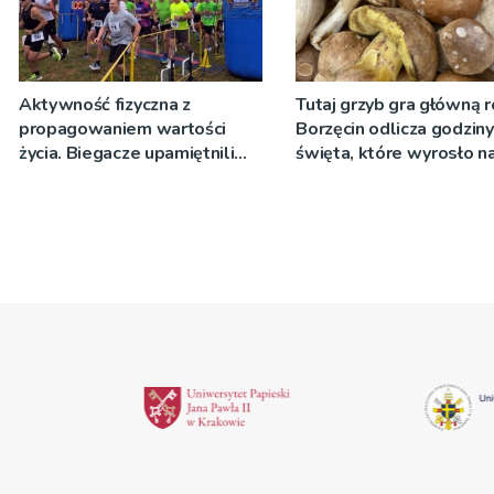
Aktywność fizyczna z
Tutaj grzyb gra główną r
propagowaniem wartości
Borzęcin odlicza godzin
życia. Biegacze upamiętnili
święta, które wyrosło n
św. Maksymiliana Kolbego
tradycji pokoleń