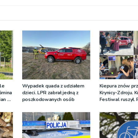
ale
Wypadek quada z udziałem
Kiepura znów prz
 Gmina
dzieci. LPR zabrał jedną z
Krynicy-Zdroju. 
ian w
poszkodowanych osób
Festiwal ruszył.
nych
nadawało progr
[ZDJĘCIA]