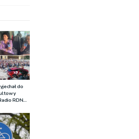
yjechał do
Kultowy
 Radio RDN
am na żywo