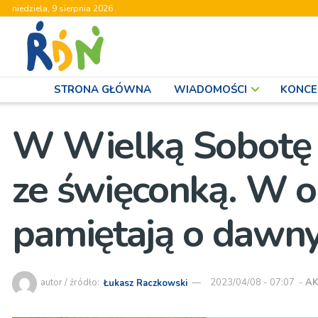
niedziela, 9 sierpnia 2026
STRONA GŁÓWNA
WIADOMOŚCI
KONCE
W Wielką Sobotę
ze święconką. W o
pamiętają o dawn
autor / źródło:
Łukasz Raczkowski
2023/04/08 - 07:07
-
AK