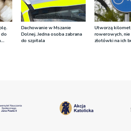
olę.
Dachowanie w Mszanie
Utworzą kilomet
y do
Dolnej. Jedna osoba zabrana
rowerowych, nie 
a
do szpitala
złotówki na ich