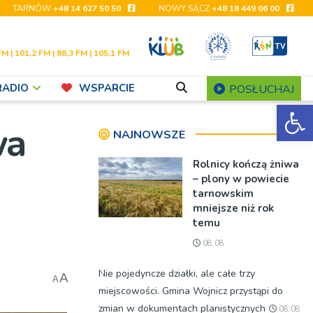
TARNÓW
+48 14 627 50 50
NOWY SĄCZ
+48 18 449 06 00
FM | 101,2 FM | 88,3 FM | 105,1 FM
RADIO
WSPARCIE
POSŁUCHAJ
Ot
wa
NAJNOWSZE
Rolnicy kończą żniwa
– plony w powiecie
tarnowskim
mniejsze niż rok
temu
08:08
Nie pojedyncze działki, ale całe trzy
A
A
miejscowości. Gmina Wojnicz przystąpi do
zmian w dokumentach planistycznych
08:08